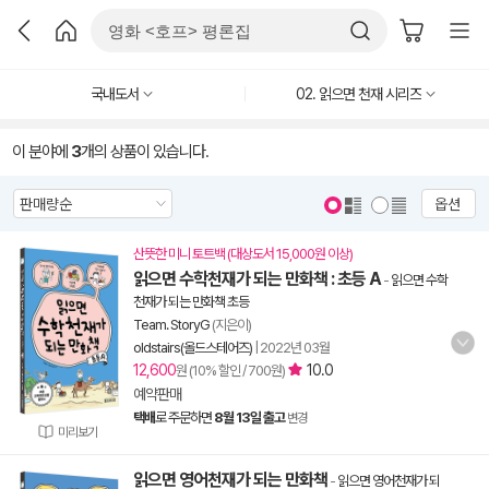
국내도서
02. 읽으면 천재 시리즈
이 분야에
3
개의 상품이 있습니다.
옵션
산뜻한 미니 토트백 (대상도서 15,000원 이상)
읽으면 수학천재가 되는 만화책 : 초등 A
-
읽으면 수학
천재가 되는 만화책 초등
Team. StoryG
(지은이)
oldstairs(올드스테어즈)
|
2022년 03월
12,600
10.0
원 (10% 할인 / 700원)
예약판매
택배
로 주문하면
8월 13일 출고
변경
미리보기
읽으면 영어천재가 되는 만화책
-
읽으면 영어천재가 되