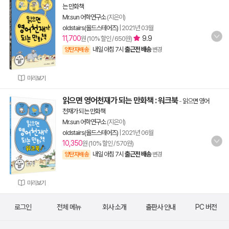
는 만화책
Mr.sun 어학연구소
(지은이)
oldstairs(올드스테어즈)
|
2021년 03월
11,700
9.9
원 (10% 할인 / 650원)
내일 아침 7시
출근전 배송
양탄자배송
변경
미리보기
읽으면 영어천재가 되는 만화책 : 워크북
-
읽으면 영어
천재가 되는 만화책
Mr.sun 어학연구소
(지은이)
oldstairs(올드스테어즈)
|
2021년 06월
10,350
원 (10% 할인 / 570원)
내일 아침 7시
출근전 배송
양탄자배송
변경
미리보기
로그인
전체 메뉴
회사 소개
출판사 안내
PC 버전