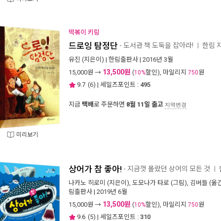
떡볶이 키링
드로잉 탐정단
- 도서관 책 도둑을 잡아라!
한림 
ㅣ
유진
(지은이) |
한림출판사
| 2016년 3월
13,500원
15,000
원 →
(
할인), 마일리지
원
10%
750
9.7
(
6
) | 세일즈포인트 :
495
지금
택배
로 주문하면
8월 11일 출고
지역변경
미리보기
상어가 참 좋아!
- 지금껏 몰랐던 상어의 모든 것
ㅣ
나카노 히로미
(지은이),
도모나가 타로
(그림),
김버들
(옮긴
림출판사
| 2019년 6월
13,500원
15,000
원 →
(
할인), 마일리지
원
10%
750
9.6
(
5
) | 세일즈포인트 :
310