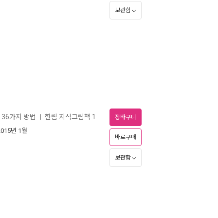
보관함
 36가지 방법
한림 지식그림책 1
ㅣ
장바구니
2015년 1월
바로구매
보관함