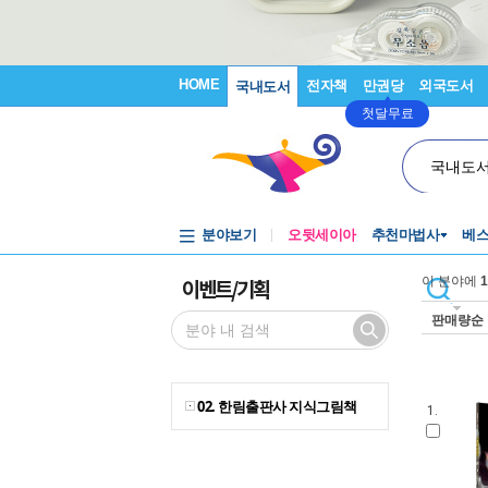
HOME
전자책
만권당
외국도서
국내도서
첫달무료
국내도
분야보기
오뒷세이아
추천마법사
베
이벤트/기획
이 분야에
1
판매량순
02. 한림출판사 지식그림책
1.