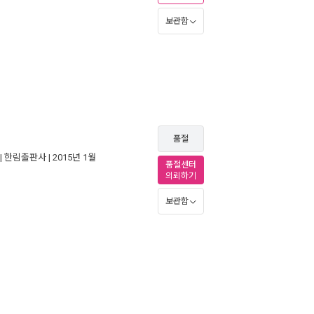
보관함
품절
|
한림출판사
| 2015년 1월
품절센터
의뢰하기
보관함