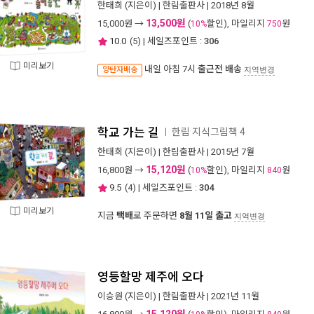
한태희
(지은이) |
한림출판사
| 2018년 8월
13,500원
15,000
원 →
(
할인), 마일리지
원
10%
750
10.0
(
5
) | 세일즈포인트 :
306
미리보기
내일 아침 7시
출근전 배송
양탄자배송
지역변경
학교 가는 길
한림 지식그림책 4
ㅣ
한태희
(지은이) |
한림출판사
| 2015년 7월
15,120원
16,800
원 →
(
할인), 마일리지
원
10%
840
9.5
(
4
) | 세일즈포인트 :
304
미리보기
지금
택배
로 주문하면
8월 11일 출고
지역변경
영등할망 제주에 오다
이승원
(지은이) |
한림출판사
| 2021년 11월