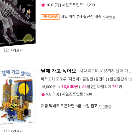
10.0
(
7
) | 세일즈포인트 :
1,213
내일 아침 7시
출근전 배송
양탄자배송
지역변경
미리보기
달에 가고 싶어요
- 사다리부터 로켓까지 달에 가는
마쓰오카 도오루
(지은이),
김경원
(옮긴이) |
한림출판사
| 
13,500원
15,000
원 →
(
할인), 마일리지
원
10%
750
9.6
(
10
) | 세일즈포인트 :
530
지금
택배
로 주문하면
8월 11일 출고
지역변경
미리보기