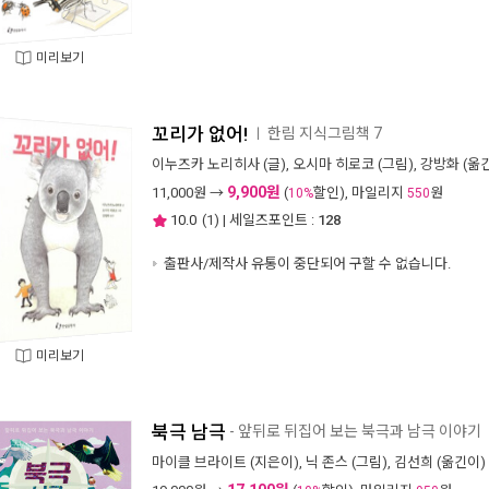
미리보기
꼬리가 없어!
한림 지식그림책 7
ㅣ
이누즈카 노리히사
(글),
오시마 히로코
(그림),
강방화
(옮긴
9,900원
11,000
원 →
(
할인), 마일리지
원
10%
550
10.0
(
1
) | 세일즈포인트 :
128
출판사/제작사 유통이 중단되어 구할 수 없습니다.
미리보기
북극 남극
- 앞뒤로 뒤집어 보는 북극과 남극 이야기
마이클 브라이트
(지은이),
닉 존스
(그림),
김선희
(옮긴이) 