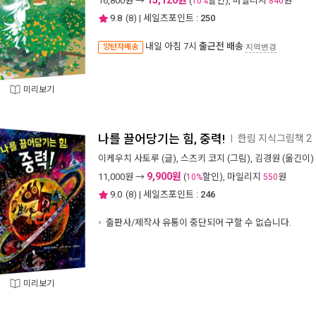
15,120원
16,800
원 →
(
할인), 마일리지
원
10%
840
9.8
(
8
) | 세일즈포인트 :
250
내일 아침 7시
출근전 배송
양탄자배송
지역변경
미리보기
나를 끌어당기는 힘, 중력!
한림 지식그림책 2
ㅣ
이케우치 사토루
(글),
스즈키 코지
(그림),
김경원
(옮긴이) 
9,900원
11,000
원 →
(
할인), 마일리지
원
10%
550
9.0
(
8
) | 세일즈포인트 :
246
출판사/제작사 유통이 중단되어 구할 수 없습니다.
미리보기