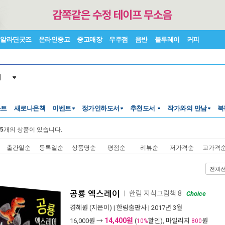
알라딘굿즈
온라인중고
중고매장
우주점
음반
블루레이
커피
서
스트
새로나온책
이벤트
정가인하도서
추천도서
작가와의 만남
북
5
개의 상품이 있습니다.
출간일순
등록일순
상품명순
평점순
리뷰순
저가격순
고가격
전체
공룡 엑스레이
한림 지식그림책 8
ㅣ
Choice
경혜원
(지은이) |
한림출판사
| 2017년 3월
14,400원
16,000
원 →
(
할인), 마일리지
원
10%
800