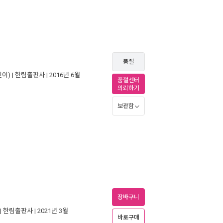
품절
이) |
한림출판사
| 2016년 6월
품절센터
의뢰하기
보관함
장바구니
|
한림출판사
| 2021년 3월
바로구매