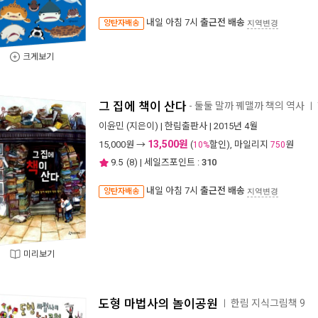
내일 아침 7시
출근전 배송
양탄자배송
지역변경
크게보기
그 집에 책이 산다
- 둘둘 말까 꿰맬까 책의 역사
ㅣ
이윤민
(지은이) |
한림출판사
| 2015년 4월
13,500원
15,000
원 →
(
할인), 마일리지
원
10%
750
9.5
(
8
) | 세일즈포인트 :
310
내일 아침 7시
출근전 배송
양탄자배송
지역변경
미리보기
도형 마법사의 놀이공원
한림 지식그림책 9
ㅣ