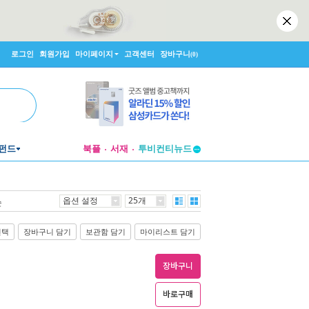
로그인
회원가입
마이페이지
고객센터
장바구니
(0)
투비컨티뉴드
펀드
북플
서재
창작플랫폼
투비컨티뉴드
옵션 설정
25개
순
선택
장바구니 담기
보관함 담기
마이리스트 담기
장바구니
바로구매