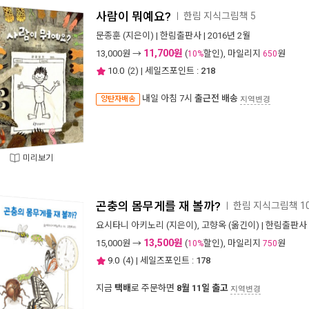
사람이 뭐예요?
한림 지식그림책 5
ㅣ
문종훈
(지은이) |
한림출판사
| 2016년 2월
11,700원
13,000
원 →
(
할인), 마일리지
원
10%
650
10.0
(
2
) | 세일즈포인트 :
218
내일 아침 7시
출근전 배송
양탄자배송
지역변경
미리보기
곤충의 몸무게를 재 볼까?
한림 지식그림책 1
ㅣ
요시타니 아키노리
(지은이),
고향옥
(옮긴이) |
한림출판사
13,500원
15,000
원 →
(
할인), 마일리지
원
10%
750
9.0
(
4
) | 세일즈포인트 :
178
지금
택배
로 주문하면
8월 11일 출고
지역변경