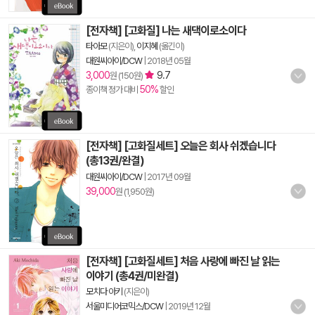
[전자책] [고화질] 나는 새댁이로소이다
타아모
(지은이),
이지혜
(옮긴이)
대원씨아이/DCW
|
2018년 05월
3,000
9.7
원 (150원)
50%
종이책 정가 대비
할인
[전자책] [고화질세트] 오늘은 회사 쉬겠습니다
(총13권/완결)
대원씨아이/DCW
|
2017년 09월
39,000
원 (1,950원)
[전자책] [고화질세트] 처음 사랑에 빠진 날 읽는
이야기 (총4권/미완결)
모치다 아키
(지은이)
서울미디어코믹스/DCW
|
2019년 12월