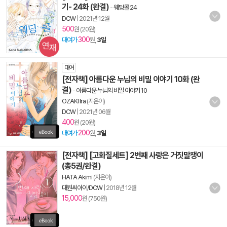
기- 24화 (완결)
-
웨딩콜 24
DCW
|
2021년 12월
500
원 (20원)
300
대여가
원,
3일
대여
[전자책] 아름다운 누님의 비밀 이야기 10화 (완
결)
-
아름다운 누님의 비밀 이야기 10
OZAKI Ira
(지은이)
DCW
|
2021년 06월
400
원 (20원)
200
대여가
원,
3일
[전자책] [고화질세트] 2번째 사랑은 거짓말쟁이
(총5권/완결)
HATA Akimi
(지은이)
대원씨아이/DCW
|
2018년 12월
15,000
원 (750원)