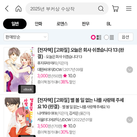
일반
만화
로맨스
판무
BL
옵션
[전자책] [고화질] 오늘은 회사 쉬겠습니다 13 (완
결)
-
오늘은 회사 쉬겠습니다 13
후지무라 마리
(지은이)
대원씨아이/DCW
|
2017년 09월
3,000
10.0
원 (150원)
38%
종이책 정가 대비
할인
[전자책] [고화질] 별 볼 일 없는 나를 사랑해 주세
요 10 (완결)
-
별 볼 일 없는 나를 사랑해 주세요 10
나카하라 아야
(지은이),
김서은
(옮긴이)
서울미디어코믹스/DCW
|
2022년 01월
3,500
10.0
원 (170원)
30%
종이책 정가 대비
할인