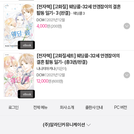
[전자책] [고화질] 웨딩콜-32세 안경잡이의 결혼
활동 일기- 3 (완결)
-
웨딩콜 3
DCW
|
2021년 12월
4,000
원 (200원)
[전자책] [고화질세트] 웨딩콜-32세 안경잡이의
결혼 활동 일기- (총3권/완결)
나나지마 카나
(지은이)
DCW
|
2021년 12월
12,000
원 (600원)
로그인
전체 메뉴
회사 소개
출판사 안내
PC 버전
(주)알라딘커뮤니케이션