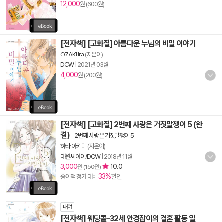
12,000
원 (600원)
[전자책] [고화질] 아름다운 누님의 비밀 이야기
OZAKI Ira
(지은이)
DCW
|
2021년 03월
4,000
원 (200원)
[전자책] [고화질] 2번째 사랑은 거짓말쟁이 5 (완
결)
-
2번째 사랑은 거짓말쟁이 5
하타 아키미
(지은이)
대원씨아이/DCW
|
2018년 11월
3,000
10.0
원 (150원)
33%
종이책 정가 대비
할인
대여
[전자책] 웨딩콜-32세 안경잡이의 결혼 활동 일