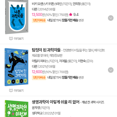
비키 오랜스키 위튼스타인
(지은이),
안희정
(옮긴이)
다른
|
2014년 06월
13,500
9.4
원 (10% 할인 / 750원)
내일 밤 11시
잠들기전 배송
양탄자배송
변경
미리보기
탐정이 된 과학자들
- 전염병의 비밀을 푸는 열쇠, 페이션트
제로를 찾아라, 개정증보판
마릴리 피터스
(지은이),
지여울
(옮긴이),
이현숙
(감수)
다른
|
2021년 08월
12,600
원 (10% 할인 / 700원)
내일 밤 11시
잠들기전 배송
양탄자배송
변경
미리보기
생명과학이 이렇게 쉬울 리 없어
-
개념 찬 과학 시리즈
윤자영
(지은이)
생각학교
|
2022년 01월