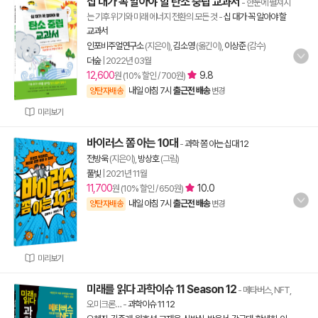
십 대가 꼭 알아야 할 탄소 중립 교과서
- 한눈에 펼쳐지
는 기후 위기와 미래 에너지 전환의 모든 것
-
십 대가 꼭 알아야 할
교과서
인포비주얼연구소
(지은이),
김소영
(옮긴이),
이상준
(감수)
더숲
|
2022년 03월
12,600
9.8
원 (10% 할인 / 700원)
내일 아침 7시
출근전 배송
양탄자배송
변경
미리보기
바이러스 쫌 아는 10대
-
과학 쫌 아는 십대 12
전방욱
(지은이),
방상호
(그림)
풀빛
|
2021년 11월
11,700
10.0
원 (10% 할인 / 650원)
내일 아침 7시
출근전 배송
양탄자배송
변경
미리보기
미래를 읽다 과학이슈 11 Season 12
- 메타버스, NFT,
오미크론…
-
과학이슈 11 12