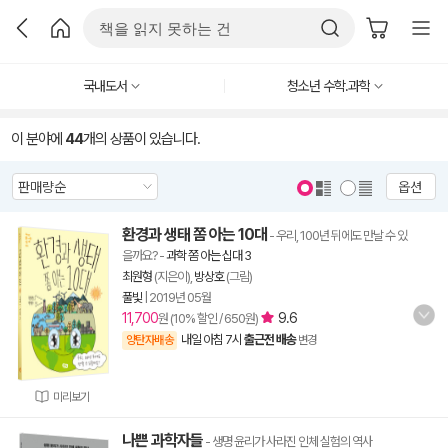
국내도서
청소년 수학.과학
이 분야에
44
개의 상품이 있습니다.
옵션
환경과 생태 쫌 아는 10대
- 우리, 100년 뒤에도 만날 수 있
을까요?
-
과학 쫌 아는 십대 3
최원형
(지은이),
방상호
(그림)
풀빛
|
2019년 05월
11,700
9.6
원 (10% 할인 / 650원)
내일 아침 7시
출근전 배송
양탄자배송
변경
미리보기
나쁜 과학자들
- 생명 윤리가 사라진 인체 실험의 역사