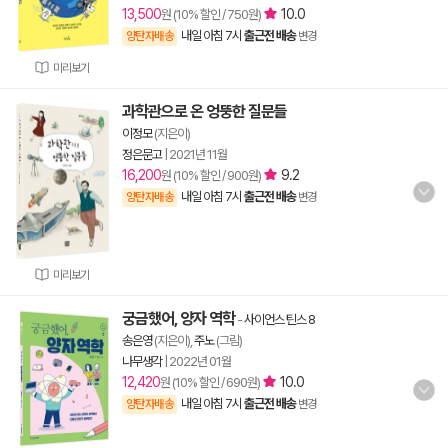
13,500
10.0
원 (10% 할인 / 750원)
내일 아침 7시
출근전 배송
양탄자배송
변경
미리보기
과학관으로 온 엉뚱한 질문들
이정모
(지은이)
정은문고
|
2021년 11월
16,200
9.2
원 (10% 할인 / 900원)
내일 아침 7시
출근전 배송
양탄자배송
변경
미리보기
궁금했어, 양자 역학
-
사이언스 틴스 8
송은영
(지은이),
주노
(그림)
나무생각
|
2022년 01월
12,420
10.0
원 (10% 할인 / 690원)
내일 아침 7시
출근전 배송
양탄자배송
변경