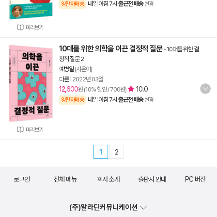
내일 아침 7시
출근전 배송
양탄자배송
변경
미리보기
10대를 위한 의학을 이끈 결정적 질문
-
10대를 위한 결
정적 질문 2
예병일
(지은이)
다른
|
2022년 03월
12,600
10.0
원 (10% 할인 / 700원)
내일 아침 7시
출근전 배송
양탄자배송
변경
미리보기
1
2
로그인
전체 메뉴
회사 소개
출판사 안내
PC 버전
(주)알라딘커뮤니케이션