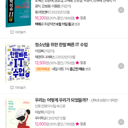
오혜진
,
김준래
,
원호섭
,
고재웅
,
신방실
,
박응서
,
강규태
,
한세희
,
이
광식
,
김범용
,
이충환
(지은이)
동아엠앤비
|
2022년 02월
16,200
9.8
원 (10% 할인 / 900원)
택배
로 주문하면
8월 11일 출고
변경
미리보기
청소년을 위한 한발 빠른 IT 수업
이임복
(지은이)
매경주니어북스
|
2022년 03월
13,500
9.8
원 (10% 할인 / 750원)
내일 아침 7시
출근전 배송
양탄자배송
변경
미리보기
우리는 어떻게 우리가 되었을까?
- 선택과 모험이 가득한
인류 진화의 비밀 속으로
이상희
(지은이)
우리학교
|
2021년 12월
12,600
9.8
원 (10% 할인 / 700원)