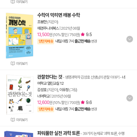
미리보기
수학이 막히면 깨봉 수학
조봉한
(지은이)
매경주니어북스
|
2021년 06월
13,500
9.5
원 (10% 할인 / 750원)
내일 아침 7시
출근전 배송
양탄자배송
변경
미리보기
관찰한다는 것
- 생명과학자 김성호 선생님의 관찰 이야기
-
너
머학교 열린교실 12
김성호
(지은이),
이유정
(그림)
너머학교
|
2015년 09월
12,600
9.6
원 (10% 할인 / 700원)
내일 아침 7시
출근전 배송
양탄자배송
변경
미리보기
파워풀한 실전 과학 토론
- 39가지 논제로 ‘과학 토론, 수행