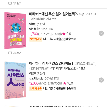
미리보기
메타버스에선 무슨 일이 일어날까?
- 어몽어스에서 NF
T까지 메타버스 개념 수업
이동은
(지은이)
이지북
|
2022년 03월
11,700
9.9
원 (10% 할인 / 650원)
내일 아침 7시
출근전 배송
양탄자배송
변경
미리보기
하리하라의 사이언스 인사이드 1
- 과학으로 세상 보기,
세상에서 과학 보기
-
하리하라의 사이언스 인사이드 1
이은희
(지은이)
살림Friends
|
2019년 11월
12,600
10.0
원 (10% 할인 / 700원)
내일 아침 7시
출근전 배송
양탄자배송
변경