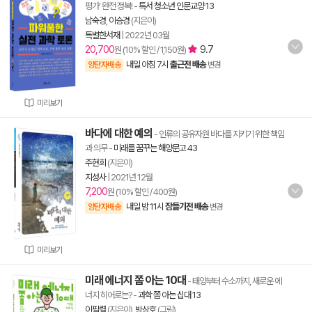
평가’ 완전 정복!
-
특서 청소년 인문교양 13
남숙경
,
이승경
(지은이)
특별한서재
|
2022년 03월
20,700
9.7
원 (10% 할인 / 1,150원)
내일 아침 7시
출근전 배송
양탄자배송
변경
미리보기
바다에 대한 예의
- 인류의 공유자원 바다를 지키기 위한 책임
과 의무
-
미래를 꿈꾸는 해양문고 43
주현희
(지은이)
지성사
|
2021년 12월
7,200
원 (10% 할인 / 400원)
내일 밤 11시
잠들기전 배송
양탄자배송
변경
미리보기
미래 에너지 쫌 아는 10대
- 태양부터 수소까지, 새로운 에
너지 히어로는?
-
과학 쫌 아는 십대 13
이필렬
(지은이),
방상호
(그림)