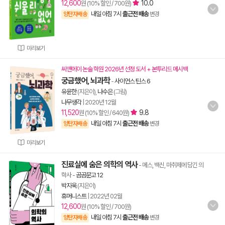
12,600
10.0
원 (10% 할인 / 700원)
내일 아침 7시
출근전 배송
양탄자배송
변경
미리보기
씨앤에이 논술 학원 2026년 선정 도서 + 본투리드 메시백
궁금했어, 뇌과학
-
사이언스 틴스 6
유윤한
(지은이),
나수은
(그림)
나무생각
|
2020년 12월
11,520
9.8
원 (10% 할인 / 640원)
내일 아침 7시
출근전 배송
양탄자배송
변경
미리보기
진료실에 숨은 의학의 역사
- 메스, 백신, 마취제에 담긴 의
학사
-
곰곰문고 12
박지욱
(지은이)
휴머니스트
|
2022년 02월
12,600
원 (10% 할인 / 700원)
내일 아침 7시
출근전 배송
양탄자배송
변경