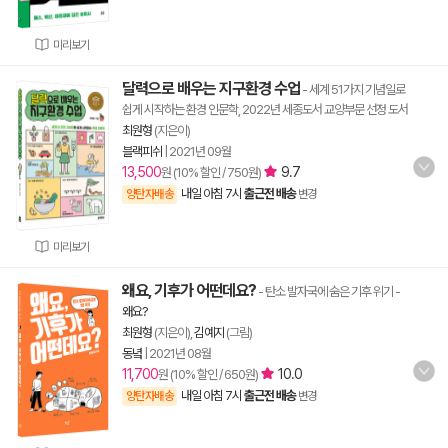
미리보기
달력으로 배우는 지구환경 수업
- 세계 51가지 기념일로
쉽게 시작하는 환경 인문학, 2022년 세종도서 교양부문 선정 도서
최원형
(지은이)
블랙피쉬
|
2021년 09월
13,500
9.7
원 (10% 할인 / 750원)
내일 아침 7시
출근전 배송
양탄자배송
변경
미리보기
왜요, 기후가 어떤데요?
- 탄소 발자국에 숨은 기후 위기
-
왜요?
최원형
(지은이),
김예지
(그림)
동녘
|
2021년 08월
11,700
10.0
원 (10% 할인 / 650원)
내일 아침 7시
출근전 배송
양탄자배송
변경