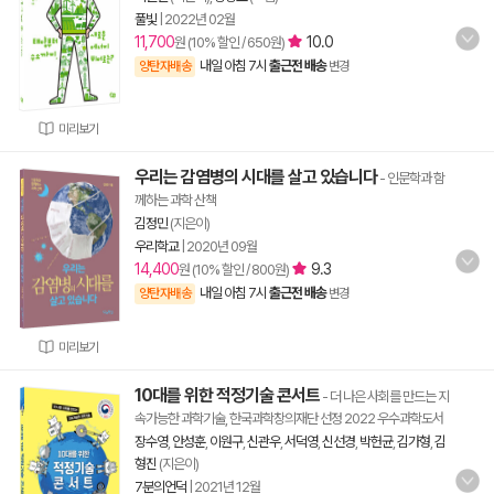
풀빛
|
2022년 02월
11,700
10.0
원 (10% 할인 / 650원)
내일 아침 7시
출근전 배송
양탄자배송
변경
미리보기
우리는 감염병의 시대를 살고 있습니다
- 인문학과 함
께하는 과학 산책
김정민
(지은이)
우리학교
|
2020년 09월
14,400
9.3
원 (10% 할인 / 800원)
내일 아침 7시
출근전 배송
양탄자배송
변경
미리보기
10대를 위한 적정기술 콘서트
- 더 나은 사회를 만드는 지
속가능한 과학기술, 한국과학창의재단 선정 2022 우수과학도서
장수영
,
안성훈
,
이원구
,
신관우
,
서덕영
,
신선경
,
박헌균
,
김가형
,
김
형진
(지은이)
7분의언덕
|
2021년 12월