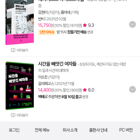
즘
김현미
(지은이),
줌마네
(기획)
반비
|
2021년 02월
15,750
9.3
원 (10% 할인 / 870원)
밤 11시
잠들기전 배송
양탄자배송
변경
미리보기
시간을 빼앗긴 여자들
- 상상되지도, 계산되지도 않는 여성
의 일과 시간에 대하여
이소진
(지은이)
갈라파고스
|
2021년 11월
14,400
8.0
원 (10% 할인 / 800원)
택배
로 주문하면
8월 10일 출고
변경
미리보기
로그인
전체 메뉴
회사 소개
출판사 안내
PC 버전