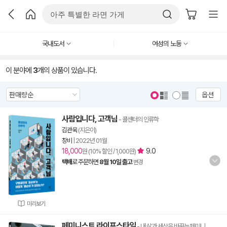
국내도서
여성의 노동
이 분야에
3
개의 상품이 있습니다.
옵션
사람입니다, 고객님
- 콜센터의 인류학
김관욱
(지은이)
창비
|
2022년 01월
18,000
9.0
원 (10% 할인 / 1,000원)
택배
로 주문하면
8월 10일 출고
변경
미리보기
페미니스트 라이프스타일
- 내 삶과 세상을 바꾸는 페미니