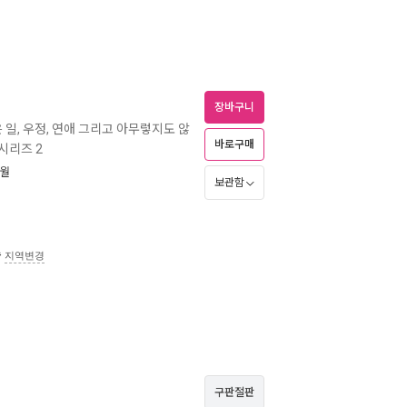
장바구니
 일, 우정, 연애 그리고 아무렇지도 않
바로구매
 시리즈 2
1월
보관함
송
지역변경
구판절판