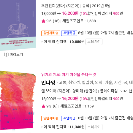
조한진희(반다)
(지은이) |
동녘
| 2019년 5월
16,200원
18,000
원 →
(
할인), 마일리지
원
10%
900
9.6
(
16
) | 세일즈포인트 :
1,538
8월 10일 (월) 아침 7시
출근전 배
양탄자배송
주말특급
이 책의 전자책 :
10,080
원
보러 가기
미리보기
읽기의 계보: 자기 자신을 쓴다는 것
언다잉
- 고통, 취약성, 필멸성, 의학, 예술, 시간, 꿈, 
앤 보이어
(지은이),
양미래
(옮긴이) |
플레이타임
| 2021년
16,200원
18,000
원 →
(
할인), 마일리지
원
10%
900
9.3
(
6
) | 세일즈포인트 :
1,169
8월 10일 (월) 아침 7시
출근전 배
양탄자배송
주말특급
이 책의 전자책 :
11,340
원
보러 가기