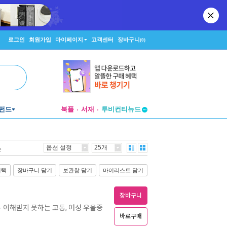
로그인
회원가입
마이페이지
고객센터
장바구니
(0)
펀드
북플
서재
투비컨티뉴드
창작플랫폼
투비컨티뉴드
옵션 설정
25개
순
선택
장바구니 담기
보관함 담기
마이리스트 담기
장바구니
- 이해받지 못하는 고통, 여성 우울증
바로구매