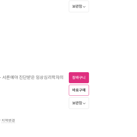
보관함
- 서른에야 진단받은 임상심리학자의
장바구니
바로구매
보관함
송
지역변경