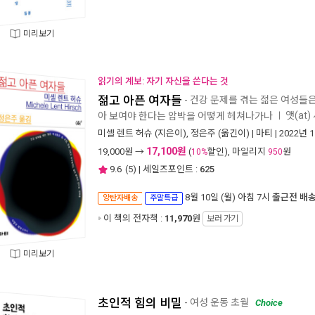
미리보기
읽기의 계보: 자기 자신을 쓴다는 것
젊고 아픈 여자들
- 건강 문제를 겪는 젊은 여성들은
앳(at)
아 보여야 한다는 압박을 어떻게 헤쳐나가나
ㅣ
미셸 렌트 허슈
(지은이),
정은주
(옮긴이) |
마티
| 2022년 
17,100원
19,000
원 →
(
할인), 마일리지
원
10%
950
9.6
(
5
) | 세일즈포인트 :
625
8월 10일 (월) 아침 7시
출근전 배
양탄자배송
주말특급
이 책의 전자책 :
11,970
원
보러 가기
미리보기
초인적 힘의 비밀
- 여성 운동 초월
Choice