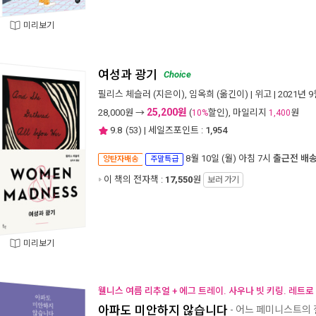
미리보기
여성과 광기
Choice
필리스 체슬러
(지은이),
임옥희
(옮긴이) |
위고
| 2021년 
25,200원
28,000
원 →
(
할인), 마일리지
원
10%
1,400
9.8
(
53
) | 세일즈포인트 :
1,954
8월 10일 (월) 아침 7시
출근전 배
양탄자배송
주말특급
이 책의 전자책 :
17,550
원
보러 가기
미리보기
웰니스 여름 리추얼 + 에그 트레이. 사우나 빗 키링. 레트로
아파도 미안하지 않습니다
- 어느 페미니스트의