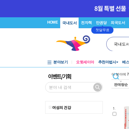
HOME
전자책
만권당
외국도서
국내도서
첫달무료
국내도
분야보기
오뒷세이아
추천마법사
베
이벤트/기획
이 분야에
7
판매량순
여성의 건강
1.