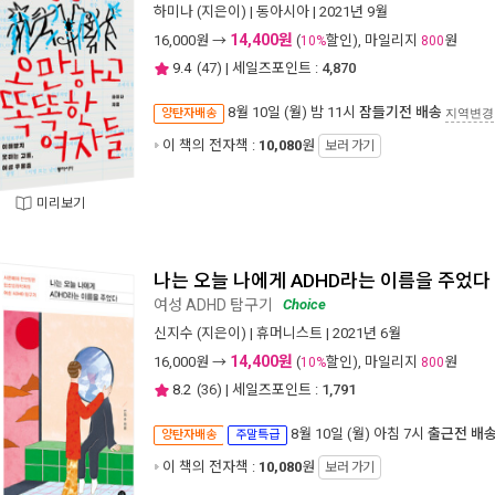
하미나
(지은이) |
동아시아
| 2021년 9월
14,400원
16,000
원 →
(
할인), 마일리지
원
10%
800
9.4
(
47
) | 세일즈포인트 :
4,870
8월 10일 (월) 밤 11시
잠들기전 배송
양탄자배송
지역변경
이 책의 전자책 :
10,080
원
보러 가기
미리보기
나는 오늘 나에게 ADHD라는 이름을 주었다
여성 ADHD 탐구기
Choice
신지수
(지은이) |
휴머니스트
| 2021년 6월
14,400원
16,000
원 →
(
할인), 마일리지
원
10%
800
8.2
(
36
) | 세일즈포인트 :
1,791
8월 10일 (월) 아침 7시
출근전 배
양탄자배송
주말특급
이 책의 전자책 :
10,080
원
보러 가기