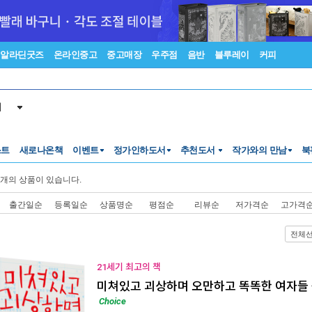
알라딘굿즈
온라인중고
중고매장
우주점
음반
블루레이
커피
서
스트
새로나온책
이벤트
정가인하도서
추천도서
작가와의 만남
북
개의 상품이 있습니다.
출간일순
등록일순
상품명순
평점순
리뷰순
저가격순
고가격
전체
21세기 최고의 책
미쳐있고 괴상하며 오만하고 똑똑한 여자들
Choice