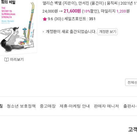
앨리슨 벡델
(지은이),
안서진
(옮긴이) |
움직씨
| 2021년 
21,600원
24,000
원 →
(
할인), 마일리지
원
10%
1,200
9.6
(
30
) | 세일즈포인트 :
351
개정판이 새로 출간되었습니다.
개정판 보기
미리보기
전체
침
청소년 보호정책
중고매장
제휴·마케팅 안내
판매자 매니저
출판사·
고객