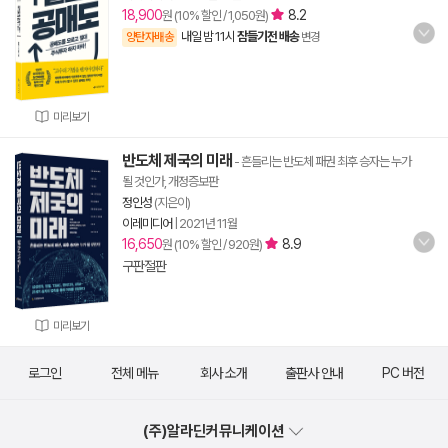
18,900
8.2
원 (10% 할인 / 1,050원)
내일 밤 11시
잠들기전 배송
양탄자배송
변경
미리보기
반도체 제국의 미래
- 흔들리는 반도체 패권 최후 승자는 누가
될 것인가, 개정증보판
정인성
(지은이)
이레미디어
|
2021년 11월
16,650
8.9
원 (10% 할인 / 920원)
구판절판
미리보기
로그인
전체 메뉴
회사 소개
출판사 안내
PC 버전
(주)알라딘커뮤니케이션