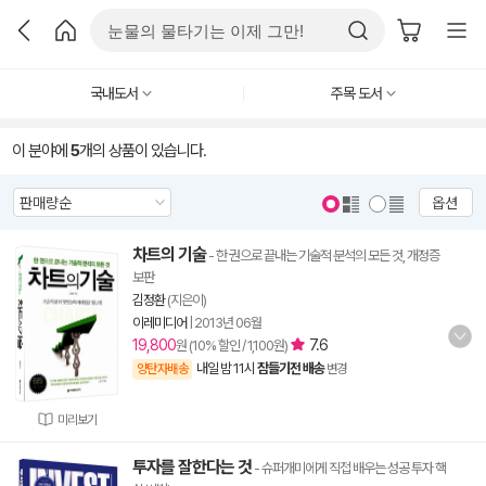
국내도서
주목 도서
이 분야에
5
개의 상품이 있습니다.
옵션
차트의 기술
- 한 권으로 끝내는 기술적 분석의 모든 것, 개정증
보판
김정환
(지은이)
이레미디어
|
2013년 06월
19,800
7.6
원 (10% 할인 / 1,100원)
내일 밤 11시
잠들기전 배송
양탄자배송
변경
미리보기
투자를 잘한다는 것
- 슈퍼개미에게 직접 배우는 성공 투자 핵