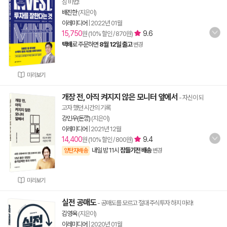
심 비법!
배진한
(지은이)
이레미디어
|
2022년 01월
15,750
9.6
원 (10% 할인 / 870원)
택배
로 주문하면
8월 12일 출고
변경
미리보기
개장 전, 아직 켜지지 않은 모니터 앞에서
- 자신이 되
고자 했던 시간의 기록
강민우(돈깡)
(지은이)
이레미디어
|
2021년 12월
14,400
9.4
원 (10% 할인 / 800원)
내일 밤 11시
잠들기전 배송
양탄자배송
변경
미리보기
실전 공매도
- 공매도를 모르고 절대 주식투자 하지 마라!
김영옥
(지은이)
이레미디어
|
2020년 01월