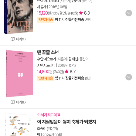
한야 야나기하라
(지은이),
권진아
(옮긴이)
시공사
|
2016년 06월
15,120
8.3
원 (10% 할인 / 840원)
밤 11시
잠들기전 배송
양탄자배송
변경
미리보기
맨 끝줄 소년
후안 마요르가
(지은이),
김재선
(옮긴이)
지만지드라마
|
2019년 07월
14,800
8.7
원 (740원)
밤 11시
잠들기전 배송
양탄자배송
변경
미리보기
21세기 최고의 책
이 지랄맞음이 쌓여 축제가 되겠지
조승리
(지은이)
달
|
2024년 03월