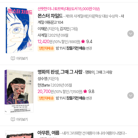
산뜻한 미니 토트백 (대상도서 15,000원 이상)
몬스터 차일드
- 제1회 사계절어린이문학상 대상 수상작
-
사
계절 아동문고 104
이재문
(지은이),
김지인
(그림)
사계절
|
2021년 09월
12,420
9.4
원 (10% 할인 / 690원)
밤 11시
잠들기전 배송
양탄자배송
변경
미리보기
명화의 완성, 그때 그 사람
-
명화의, 그때 그 사람
성수영
(지은이)
한경arte
|
2026년 05월
20,700
9.8
원 (10% 할인 / 1,150원)
밤 11시
잠들기전 배송
양탄자배송
변경
미리보기
아무튼, 여름
- 내가 그리워한 건 여름이 아니라 여름의 나였다
-