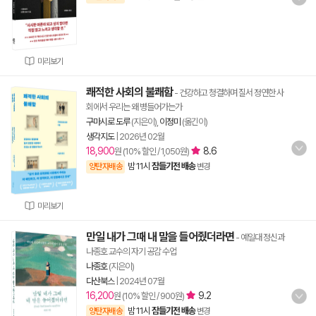
미리보기
쾌적한 사회의 불쾌함
- 건강하고 청결하며 질서 정연한 사
회에서 우리는 왜 병들어가는가
구마시로 도루
(지은이),
이정미
(옮긴이)
생각지도
|
2026년 02월
18,900
8.6
원 (10% 할인 / 1,050원)
밤 11시
잠들기전 배송
양탄자배송
변경
미리보기
만일 내가 그때 내 말을 들어줬더라면
- 예일대 정신과
나종호 교수의 자기 공감 수업
나종호
(지은이)
다산북스
|
2024년 07월
16,200
9.2
원 (10% 할인 / 900원)
밤 11시
잠들기전 배송
양탄자배송
변경