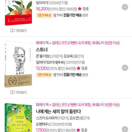
빛의서가
|
2024년 11월
16,200
9.8
원 (10% 할인 / 900원)
밤 11시
잠들기전 배송
양탄자배송
변경
미리보기
화제의 책 + 알라딘 굿즈 (이벤트 도서 포함, 국내도서 3만원 이상)
스토너
존 윌리엄스
(지은이),
김승욱
(옮긴이)
알에이치코리아(RHK)
|
2015년 01월
15,120
9.6
원 (10% 할인 / 840원)
밤 11시
잠들기전 배송
양탄자배송
변경
미리보기
화제의 책 + 알라딘 굿즈 (이벤트 도서 포함, 국내도서 3만원 이상)
나에게는 새의 말이 들린다
스즈키 도시타카
(지은이),
김소연
(옮긴이)
오팬하우스
|
2026년 05월
17,100
9.9
원 (10% 할인 / 950원)