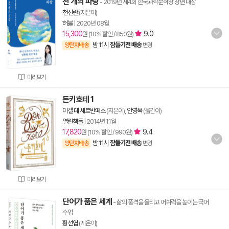
천 개의 파랑
- 2019년 제4회 한국과학문학상 장편 대상
천선란
(지은이)
허블
|
2020년 08월
15,300
9.0
원 (10% 할인 / 850원)
밤 11시
잠들기전 배송
양탄자배송
변경
미리보기
돈키호테 1
미겔 데 세르반떼스
(지은이),
안영옥
(옮긴이)
열린책들
|
2014년 11월
17,820
9.4
원 (10% 할인 / 990원)
밤 11시
잠들기전 배송
양탄자배송
변경
미리보기
단어가 품은 세계
- 삶의 품격을 올리고 어휘력을 높이는 국어
수업
황선엽
(지은이)