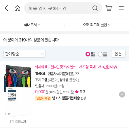
국내도서
KBS 최고의 클립
이 분야에
319
개의 상품이 있습니다.
옵션
화제의 책 + 알라딘 굿즈 (이벤트 도서 포함, 국내도서 3만원 이상)
1984
-
민음사 세계문학전집 77
조지 오웰
(지은이),
정회성
(옮긴이)
민음사
|
2003년 06월
9,900
9.3
원 (10% 할인 / 550원)
밤 11시
잠들기전 배송
양탄자배송
변경
미리보기