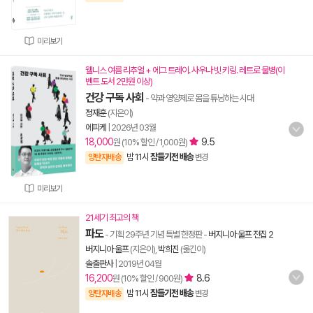
미리보기
웰니스 여름 리추얼 + 에그 트레이. 사우나 빗 키링. 레트로 물병(이
벤트 도서 2만원 이상)
건강 구독 사회
- 약과 영양제로 몸을 튜닝하는 시대
정재훈
(지은이)
에피케
|
2026년 03월
18,000
9.5
원 (10% 할인 / 1,000원)
밤 11시
잠들기전 배송
양탄자배송
변경
미리보기
21세기 최고의 책
파도
- 기획 29주년 기념 특별 한정판
-
버지니아 울프 전집 2
버지니아 울프
(지은이),
박희진
(옮긴이)
솔출판사
|
2019년 04월
16,200
8.6
원 (10% 할인 / 900원)
밤 11시
잠들기전 배송
양탄자배송
변경