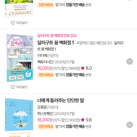
밤 11시
잠들기전 배송
양탄자배송
변경
미리보기
달러구트 꿈 백화점 망토 담요
달러구트 꿈 백화점 1
- 주문하신 꿈은 매진입니다
-
달러구
트 꿈 백화점 1
이미예
(지은이)
팩토리나인
|
2020년 07월
16,020
8.0
원 (10% 할인 / 890원)
밤 11시
잠들기전 배송
양탄자배송
변경
미리보기
너에게 들려주는 단단한 말
김종원
(지은이)
퍼스트펭귄
|
2024년 07월
16,200
9.8
원 (10% 할인 / 900원)
밤 11시
잠들기전 배송
양탄자배송
변경