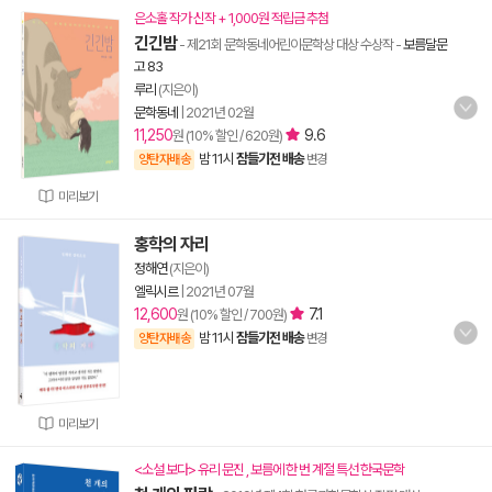
은소홀 작가 신작 + 1,000원 적립금 추첨
긴긴밤
- 제21회 문학동네어린이문학상 대상 수상작
-
보름달문
고 83
루리
(지은이)
문학동네
|
2021년 02월
11,250
9.6
원 (10% 할인 / 620원)
밤 11시
잠들기전 배송
양탄자배송
변경
미리보기
홍학의 자리
정해연
(지은이)
엘릭시르
|
2021년 07월
12,600
7.1
원 (10% 할인 / 700원)
밤 11시
잠들기전 배송
양탄자배송
변경
미리보기
<소설 보다> 유리 문진 , 보름에 한 번 계절 특선 한국문학