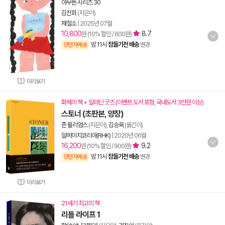
아무튼 시리즈 30
김신회
(지은이)
제철소
|
2025년 07월
10,800
8.7
원 (10% 할인 / 600원)
밤 11시
잠들기전 배송
양탄자배송
변경
미리보기
화제의 책 + 알라딘 굿즈 (이벤트 도서 포함, 국내도서 3만원 이상)
스토너 (초판본, 양장)
존 윌리엄스
(지은이),
김승욱
(옮긴이)
알에이치코리아(RHK)
|
2020년 06월
16,200
9.2
원 (10% 할인 / 900원)
밤 11시
잠들기전 배송
양탄자배송
변경
미리보기
21세기 최고의 책
리틀 라이프 1