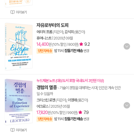
미리보기
자유로부터의 도피
에리히 프롬
(지은이),
김석희
(옮긴이)
휴머니스트
|
2020년 09월
14,400
9.2
원 (10% 할인 / 800원)
밤 11시
잠들기전 배송
양탄자배송
변경
누드제본 노트 (대상도서 포함 국내도서 3만원 이상)
경험의 멸종
- 기술이 경험을 대체하는 시대, 인간은 계속 인간
일 수 있을까
크리스틴 로젠
(지은이),
이영래
(옮긴이)
어크로스
|
2025년 05월
17,820
7.9
원 (10% 할인 / 990원)
밤 11시
잠들기전 배송
양탄자배송
변경
미리보기