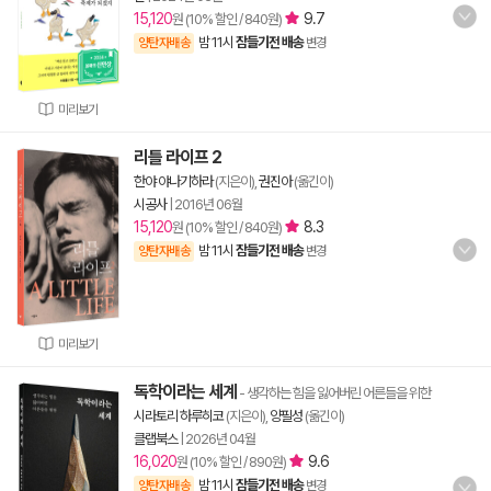
15,120
9.7
원 (10% 할인 / 840원)
밤 11시
잠들기전 배송
양탄자배송
변경
미리보기
리틀 라이프 2
한야 야나기하라
(지은이),
권진아
(옮긴이)
시공사
|
2016년 06월
15,120
8.3
원 (10% 할인 / 840원)
밤 11시
잠들기전 배송
양탄자배송
변경
미리보기
독학이라는 세계
- 생각하는 힘을 잃어버린 어른들을 위한
시라토리 하루히코
(지은이),
양필성
(옮긴이)
클랩북스
|
2026년 04월
16,020
9.6
원 (10% 할인 / 890원)
밤 11시
잠들기전 배송
양탄자배송
변경