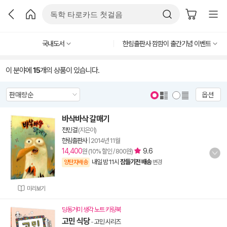
국내도서
한림출판사 깜깜이 출간기념 이벤트
이 분야에
15
개의 상품이 있습니다.
옵션
바삭바삭 갈매기
전민걸
(지은이)
한림출판사
|
2014년 11월
14,400
9.6
원 (10% 할인 / 800원)
내일 밤 11시
잠들기전 배송
양탄자배송
변경
미리보기
딩동거미 생각 노트 키링북
고민 식당
-
고민 시리즈