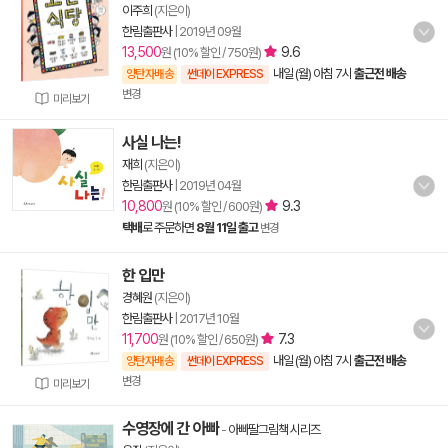
이주희
(지은이)
한림출판사
|
2019년 09월
13,500
9.6
원 (10% 할인 / 750원)
내일 (월) 아침 7시
출근전 배송
양탄자배송
썬데이 EXPRESS
변경
미리보기
사실 나는!
재희
(지은이)
한림출판사
|
2019년 04월
10,800
9.3
원 (10% 할인 / 600원)
택배
로 주문하면
8월 11일 출고
변경
한 입만
경혜원
(지은이)
한림출판사
|
2017년 10월
11,700
7.3
원 (10% 할인 / 650원)
내일 (월) 아침 7시
출근전 배송
양탄자배송
썬데이 EXPRESS
변경
미리보기
수영장에 간 아빠
-
아빠딸그림책 시리즈