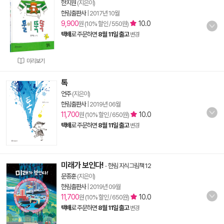
한지원
(지은이)
한림출판사
|
2017년 10월
9,900
10.0
원 (10% 할인 / 550원)
택배
로 주문하면
8월 11일 출고
변경
미리보기
톡
언주
(지은이)
한림출판사
|
2019년 06월
11,700
10.0
원 (10% 할인 / 650원)
택배
로 주문하면
8월 11일 출고
변경
미래가 보인다!
-
한림 지식그림책 12
문종훈
(지은이)
한림출판사
|
2019년 09월
11,700
10.0
원 (10% 할인 / 650원)
택배
로 주문하면
8월 11일 출고
변경