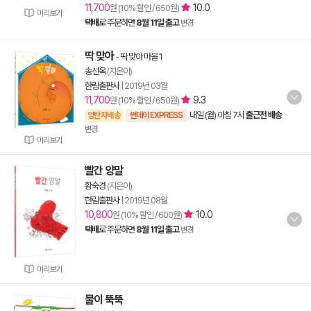
11,700
10.0
원 (10% 할인 / 650원)
미리보기
택배
로 주문하면
8월 11일 출고
변경
딱 맞아
-
딱 맞아 마을 1
송선옥
(지은이)
한림출판사
|
2019년 03월
11,700
9.3
원 (10% 할인 / 650원)
내일 (월) 아침 7시
출근전 배송
양탄자배송
썬데이 EXPRESS
변경
미리보기
빨간 양말
황숙경
(지은이)
한림출판사
|
2019년 08월
10,800
10.0
원 (10% 할인 / 600원)
택배
로 주문하면
8월 11일 출고
변경
미리보기
물이 뚝뚝