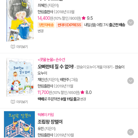
최혜진
(지은이)
한림출판사
|
2018년 03월
14,400
9.5
원 (10% 할인 / 800원)
내일 (월) 아침 7시
출근전 배송
양탄자배송
썬데이 EXPRESS
변경
미리보기
<콧물 눈물> 손수건
오빠한테 질 수 없어!
- 원숭이 오누이 겨울 이야기
-
원숭이
오누이
채인선
(지은이),
배현주
(그림)
한림출판사
|
2019년 11월
11,700
8.0
원 (10% 할인 / 650원)
택배
로 주문하면
8월 11일 출고
변경
미리보기
떡볶이 키링
조립왕 장렬이
유진
(지은이)
한림출판사
|
2019년 10월