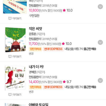
유진
(지은이)
한림출판사
|
2018년 06월
10,800
10.0
원 (10% 할인 / 600원)
구판절판
미리보기
작은 씨앗
문종훈
(지은이)
한림출판사
|
2018년 05월
11,700
10.0
원 (10% 할인 / 650원)
내일 (월) 아침 7시
출근전 배송
양탄자배송
썬데이 EXPRESS
변경
미리보기
내가 더 커!
경혜원
(지은이)
한림출판사
|
2018년 08월
14,400
9.7
원 (10% 할인 / 800원)
내일 (월) 아침 7시
출근전 배송
양탄자배송
썬데이 EXPRESS
변경
미리보기
아빠와 토요일