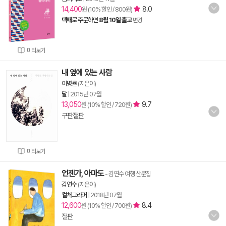
14,400
8.0
원 (10% 할인 / 800원)
택배
로 주문하면
8월 10일 출고
변경
미리보기
내 옆에 있는 사람
이병률
(지은이)
달
|
2015년 07월
13,050
9.7
원 (10% 할인 / 720원)
구판절판
미리보기
언젠가, 아마도
- 김연수 여행 산문집
김연수
(지은이)
컬처그라퍼
|
2018년 07월
12,600
8.4
원 (10% 할인 / 700원)
절판