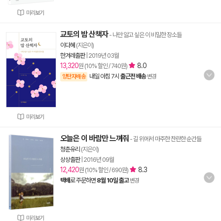
미리보기
교토의 밤 산책자
- 나만 알고 싶은 이 비밀한 장소들
이다혜
(지은이)
한겨레출판
|
2019년 03월
13,320
8.0
원 (10% 할인 / 740원)
내일 아침 7시
출근전 배송
양탄자배송
변경
미리보기
오늘은 이 바람만 느껴줘
- 길 위에서 마주한 찬란한 순간들
청춘유리
(지은이)
상상출판
|
2016년 09월
12,420
8.3
원 (10% 할인 / 690원)
택배
로 주문하면
8월 10일 출고
변경
미리보기