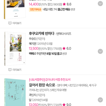
14,400
8.6
원 (10% 할인 / 800원)
내일 아침 7시
출근전 배송
양탄자배송
변경
미리보기
후쿠오카에 반하다
-
반하다 시리즈
우승민
(지은이)
혜지원
|
2015년 03월
13,500
6.0
원 (10% 할인 / 750원)
택배
로 주문하면
8월 10일 출고
변경
미리보기
[나도서점주인] 김이나의 서점 추천 도서
걸어서 환장 속으로
- 엄마 아빠, 나만 믿고 따라와요, 세 식구
가 떠나는 삼인사각 스페인 자유여행
곽민지
(지은이)
달
|
2019년 04월
13,050
9.0
원 (10% 할인 / 720원)