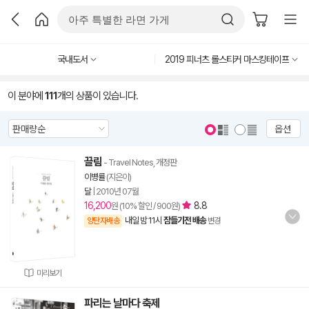
국내도서
2019 피너츠 롤스티커 마스킹테이프
이 분야에
111
개의 상품이 있습니다.
옵션
끌림
- Travel Notes, 개정판
이병률
(지은이)
달
|
2010년 07월
16,200
8.8
원 (10% 할인 / 900원)
내일 밤 11시
잠들기전 배송
양탄자배송
변경
미리보기
파리는 날마다 축제