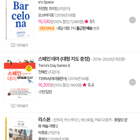
e's Space
최연정
,
최지민
(지은이)
오브바이포
|
2019년 08월
19,530
9.1
원 (10% 할인 / 1,080원)
내일 아침 7시
출근전 배송
양탄자배송
변경
미리보기
스페인 데이 (대형 지도 증정)
- 2019-2020년 최신판
-
Terra's Day Series 6
전혜진
(지은이)
TERRA(테라출판사)
|
2019년 04월
16,200
9.4
원 (10% 할인 / 900원)
구판절판
미리보기
리스본
- 신트라, 카스카이스, 에스토릴, 카보 다 호카
-
풍월당 문
화 예술 여행 2
박종호
(지은이)
풍월당
|
2018년 10월