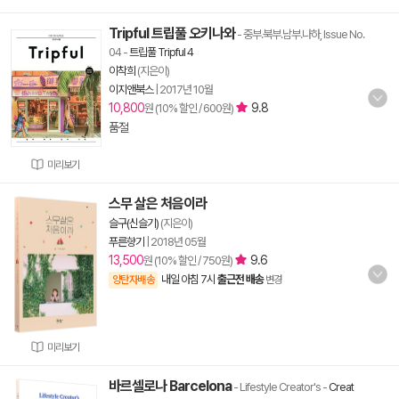
Tripful 트립풀 오키나와
- 중부.북부.남부.나하, Issue No.
04
-
트립풀 Tripful 4
이착희
(지은이)
이지앤북스
|
2017년 10월
10,800
9.8
원 (10% 할인 / 600원)
품절
미리보기
스무 살은 처음이라
슬구(신슬기)
(지은이)
푸른향기
|
2018년 05월
13,500
9.6
원 (10% 할인 / 750원)
내일 아침 7시
출근전 배송
양탄자배송
변경
미리보기
바르셀로나 Barcelona
- Lifestyle Creator's
-
Creat