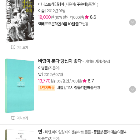
어니스트 헤밍웨이
(지은이),
주순애
(옮긴이)
이숲
|
2012년 01월
18,000
8.6
원 (10% 할인 / 1,000원)
택배
로 주문하면
8월 10일 출고
변경
미리보기
바람이 분다 당신이 좋다
- 이병률 여행산문집
이병률
(지은이)
달
|
2012년 07월
13,770
8.7
원 (10% 할인 / 760원)
내일 밤 11시
잠들기전 배송
양탄자배송
변경
미리보기
빈
- 바덴.마이얼링.아이젠슈타트.툴른
-
풍월당 문화 예술 여행 4
박종호
(지은이)