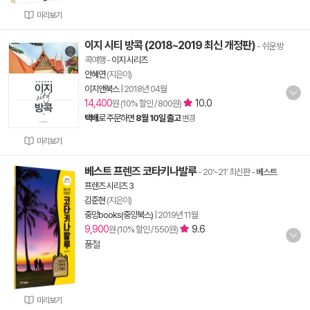
미리보기
이지 시티 방콕 (2018~2019 최신 개정판)
- 쉬운 방
콕여행
-
이지 시리즈
안혜연
(지은이)
이지앤북스
|
2018년 04월
14,400
10.0
원 (10% 할인 / 800원)
택배
로 주문하면
8월 10일 출고
변경
미리보기
베스트 프렌즈 코타키나발루
- 20’~21’ 최신판
-
베스트
프렌즈 시리즈 3
김준현
(지은이)
중앙books(중앙북스)
|
2019년 11월
9,900
9.6
원 (10% 할인 / 550원)
품절
미리보기