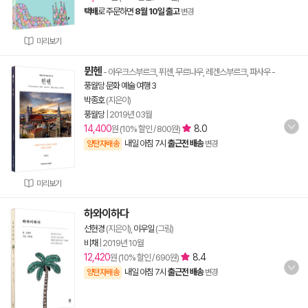
택배
로 주문하면
8월 10일 출고
변경
미리보기
뮌헨
- 아우크스부르크, 퓌센, 무르나우, 레겐스부르크, 파사우
-
풍월당 문화 예술 여행 3
박종호
(지은이)
풍월당
|
2019년 03월
14,400
8.0
원 (10% 할인 / 800원)
내일 아침 7시
출근전 배송
양탄자배송
변경
미리보기
하와이하다
선현경
(지은이),
이우일
(그림)
비채
|
2019년 10월
12,420
8.4
원 (10% 할인 / 690원)
내일 아침 7시
출근전 배송
양탄자배송
변경