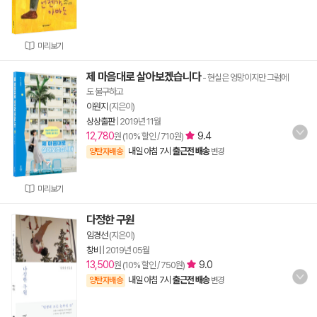
미리보기
제 마음대로 살아보겠습니다
- 현실은 엉망이지만 그럼에
도 불구하고
이원지
(지은이)
상상출판
|
2019년 11월
12,780
9.4
원 (10% 할인 / 710원)
내일 아침 7시
출근전 배송
양탄자배송
변경
미리보기
다정한 구원
임경선
(지은이)
창비
|
2019년 05월
13,500
9.0
원 (10% 할인 / 750원)
내일 아침 7시
출근전 배송
양탄자배송
변경