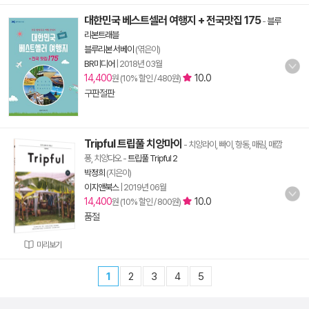
대한민국 베스트셀러 여행지 + 전국맛집 175
-
블루
리본트래블
블루리본 서베이
(엮은이)
BR미디어
|
2018년 03월
14,400
10.0
원 (10% 할인 / 480원)
구판절판
Tripful 트립풀 치앙마이
- 치앙라이, 빠이, 항동, 매림, 매깜
퐁, 치앙다오
-
트립풀 Tripful 2
박정희
(지은이)
이지앤북스
|
2019년 06월
14,400
10.0
원 (10% 할인 / 800원)
품절
미리보기
1
2
3
4
5