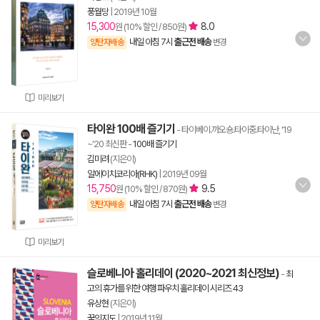
풍월당
|
2019년 10월
15,300
8.0
원 (10% 할인 / 850원)
내일 아침 7시
출근전 배송
양탄자배송
변경
미리보기
타이완 100배 즐기기
- 타이베이.까오숑.타이중.타이난, '19
~'20 최신판
-
100배 즐기기
김미려
(지은이)
알에이치코리아(RHK)
|
2019년 09월
15,750
9.5
원 (10% 할인 / 870원)
내일 아침 7시
출근전 배송
양탄자배송
변경
미리보기
슬로베니아 홀리데이 (2020~2021 최신정보)
-
최
고의 휴가를 위한 여행 파우치 홀리데이 시리즈 43
유상현
(지은이)
꿈의지도
|
2019년 11월