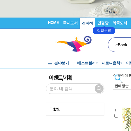
HOME
국내도서
만권당
외국도서
전자책
첫달무료
eBook
분야보기
베스트셀러
새로나온책
이
이벤트/기획
이 분야에
9
판매량순
할인
1.