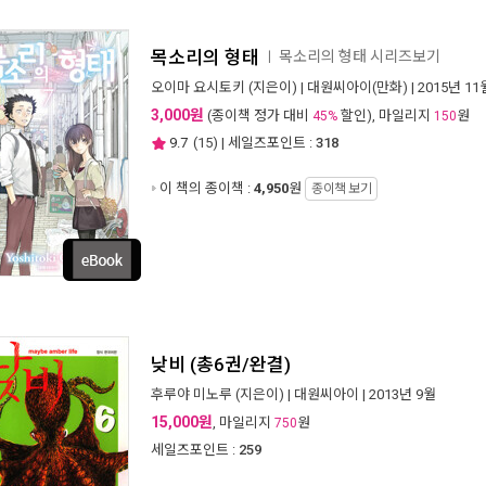
목소리의 형태
목소리의 형태 시리즈보기
ㅣ
오이마 요시토키
(지은이) |
대원씨아이(만화)
| 2015년 11
3,000원
(종이책 정가 대비
할인), 마일리지
원
45%
150
9.7
(
15
) | 세일즈포인트 :
318
이 책의 종이책 :
4,950
원
종이책 보기
낮비 (총6권/완결)
후루야 미노루
(지은이) |
대원씨아이
| 2013년 9월
15,000원
, 마일리지
원
750
세일즈포인트 :
259