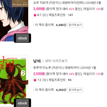
오쿠 히로야
(지은이) |
대원씨아이(만화)
| 2018년 3월
3,000원
(종이책 정가 대비
할인), 마일리지
원
42%
150
8.7
(
3
) | 세일즈포인트 :
141
이 책의 종이책 :
4,680
원
종이책 보기
낮비
낮비 시리즈보기
ㅣ
후루야 미노루
(지은이) |
대원씨아이
| 2013년 1월
2,500원
(종이책 정가 대비
할인), 마일리지
원
44%
120
7.2
(
5
) | 세일즈포인트 :
94
이 책의 종이책 :
4,050
원
종이책 보기