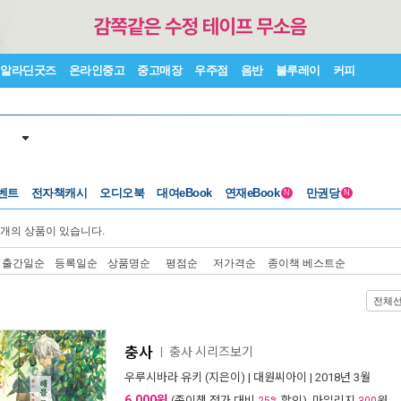
알라딘굿즈
온라인중고
중고매장
우주점
음반
블루레이
커피
벤트
전자책캐시
오디오북
대여eBook
연재eBook
만권당
N
N
개의 상품이 있습니다.
출간일순
등록일순
상품명순
평점순
저가격순
종이책 베스트순
전체
충사
충사 시리즈보기
ㅣ
우루시바라 유키
(지은이) |
대원씨아이
| 2018년 3월
6,000원
(종이책 정가 대비
할인), 마일리지
원