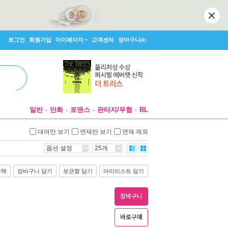
로그인
회원가입
마이페이지
고객센터
장바구니
(0)
일반
만화
로맨스
판타지/무협
BL
대여만 보기
연재만 보기
연재 제외
옵션 설정
25개
선택
장바구니 담기
보관함 담기
마이리스트 담기
장바구니
바로구매