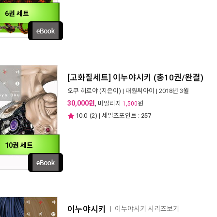
6권 세트
[고화질세트] 이누야시키 (총10권/완결)
오쿠 히로야
(지은이) |
대원씨아이
| 2018년 3월
30,000원
, 마일리지
원
1,500
10.0
(
2
) | 세일즈포인트 :
257
10권 세트
이누야시키
이누야시키 시리즈보기
ㅣ