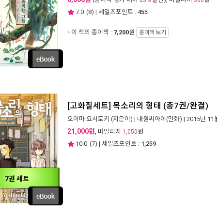
25%
300
7.0
(
8
) | 세일즈포인트 :
455
이 책의 종이책 :
7,200
원
종이책 보기
[고화질세트] 목소리의 형태 (총7권/완결)
오이마 요시토키
(지은이) |
대원씨아이(만화)
| 2015년 11
21,000원
, 마일리지
원
1,050
10.0
(
7
) | 세일즈포인트 :
1,259
7권 세트