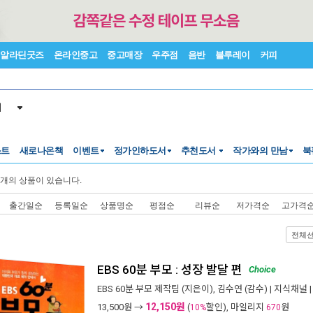
알라딘굿즈
온라인중고
중고매장
우주점
음반
블루레이
커피
서
스트
새로나온책
이벤트
정가인하도서
추천도서
작가와의 만남
북
개의 상품이 있습니다.
출간일순
등록일순
상품명순
평점순
리뷰순
저가격순
고가격
전체
EBS 60분 부모 : 성장 발달 편
Choice
EBS 60분 부모 제작팀
(지은이),
김수연
(감수) |
지식채널
|
12,150원
13,500
원 →
(
할인), 마일리지
원
10%
670