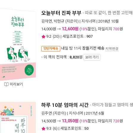
오늘부터 진짜 부부
- 따로 또 같이, 한 번쯤 고
김아연
,
박현규
(지은이) |
지식너머
| 2018년 10월
12,600원
14,000
원 →
(
할인), 마일리지
원
10%
700
9.2
(
20
) | 세일즈포인트 :
907
내일 밤 11시
잠들기전 배송
양탄자배송
지역변경
이 책의 전자책 :
8,820
원
보러 가기
미리보기
하루 10분 엄마의 시간
- 아이가 잠들고 엄마의 
김주연
(지은이) |
지식너머
| 2017년 6월
13,050원
14,500
원 →
(
할인), 마일리지
원
10%
720
9.3
(
6
) | 세일즈포인트 :
50