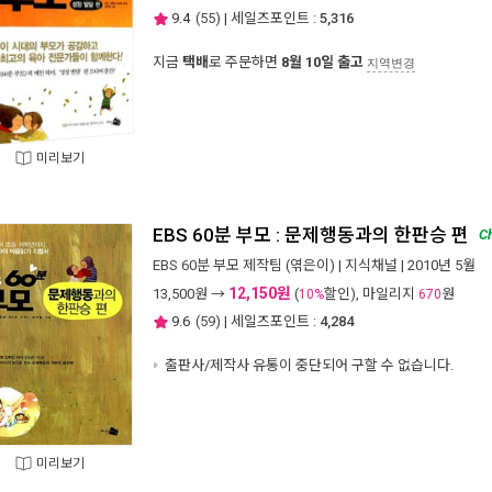
9.4
(
55
) | 세일즈포인트 :
5,316
지금
택배
로 주문하면
8월 10일 출고
지역변경
미리보기
EBS 60분 부모 : 문제행동과의 한판승 편
C
EBS 60분 부모 제작팀
(엮은이) |
지식채널
| 2010년 5월
12,150원
13,500
원 →
(
할인), 마일리지
원
10%
670
9.6
(
59
) | 세일즈포인트 :
4,284
출판사/제작사 유통이 중단되어 구할 수 없습니다.
미리보기