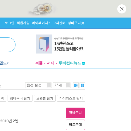
로그인
회원가입
마이페이지
고객센터
장바구니
(0)
펀드
북플
서재
투비컨티뉴드
창작플랫폼
투비컨티뉴드
옵션 설정
25개
순
선택
장바구니 담기
보관함 담기
마이리스트 담기
장바구니
 2010년 2월
바로구매