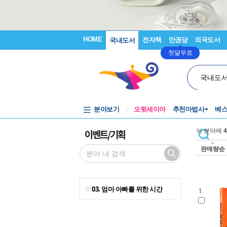
HOME
전자책
만권당
외국도서
국내도서
첫달무료
국내도
분야보기
오뒷세이아
추천마법사
베
이벤트/기획
이 분야에
4
판매량순
03. 엄마 아빠를 위한 시간
1.