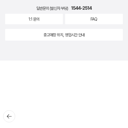
1544-2514
일반문의 (발신자 부담)
1:1 문의
FAQ
중고매장 위치, 영업시간 안내
뒤로가
기