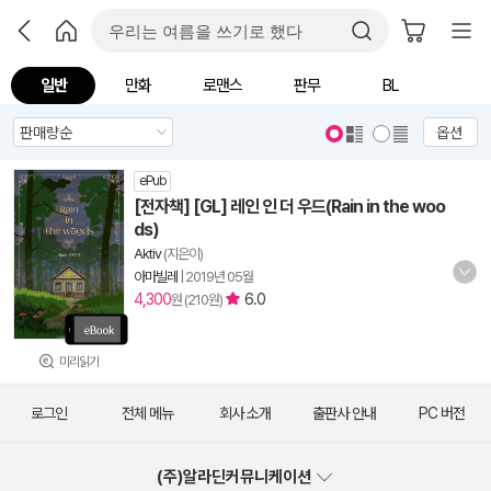
일반
만화
로맨스
판무
BL
옵션
ePub
[전자책] [GL] 레인 인 더 우드(Rain in the woo
ds)
Aktiv
(지은이)
아마빌레
|
2019년 05월
4,300
6.0
원 (210원)
미리읽기
로그인
전체 메뉴
회사 소개
출판사 안내
PC 버전
(주)알라딘커뮤니케이션