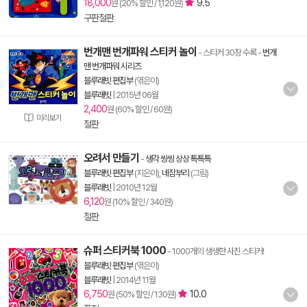
18,000
9.5
원 (20% 할인 / 1,120원)
구판절판
번개맨 번개파워 스티커 놀이
- 스티커 30장 수록
-
번개
맨 번개파워 시리즈
블루래빗 편집부
(엮은이)
블루래빗
|
2015년 06월
2,400
원 (60% 할인 / 60원)
미리보기
절판
오려서 만들기
-
생각 씽씽 상상 톡톡톡
블루래빗 편집부
(지은이),
네잠부리
(그림)
블루래빗
|
2010년 12월
6,120
원 (10% 할인 / 340원)
절판
슈퍼 스티커북 1000
- 1000개의 생생한 사진 스티커!
블루래빗 편집부
(엮은이)
블루래빗
|
2014년 11월
6,750
10.0
원 (50% 할인 / 130원)