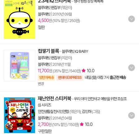
2.3세 IQ 스티커북
-
생각 씽씽 상상 톡톡톡
블루래빗 편집부
(엮은이)
블루래빗
|
2010년 09월
4,500
원 (10% 할인 / 250원)
절판
컵쌓기 블록
-
블루래빗 iQ BABY
블루래빗 편집부
(지은이)
블루래빗
|
2018년 11월
11,700
10.0
원 (35% 할인 / 540원)
내일 (월) 아침 7시
출근전 배송
양탄자배송
썬데이 EXPRESS
변경
재난안전 스티커북
-
우리 아이 안전사고 예방을 위한 조심조
심 시리즈
안전생활실천시민연합
(엮은이),
김민하
(그림)
블루래빗
|
2014년 04월
2,700
10.0
원 (10% 할인 / 150원)
구판절판