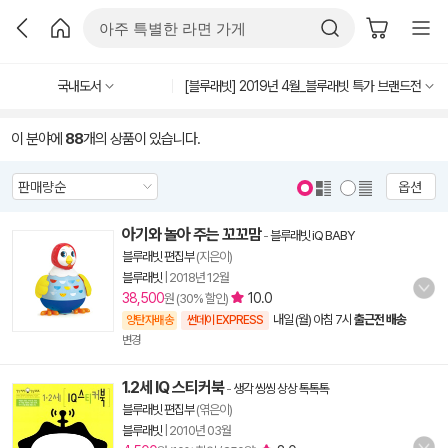
국내도서
[블루래빗] 2019년 4월_블루래빗 특가 브랜드전
이 분야에
88
개의 상품이 있습니다.
옵션
아기와 놀아 주는 꼬꼬맘
-
블루래빗 iQ BABY
블루래빗 편집부
(지은이)
블루래빗
|
2018년 12월
38,500
10.0
원 (30% 할인)
내일 (월) 아침 7시
출근전 배송
양탄자배송
썬데이 EXPRESS
변경
1.2세 IQ 스티커북
-
생각 씽씽 상상 톡톡톡
블루래빗 편집부
(엮은이)
블루래빗
|
2010년 03월