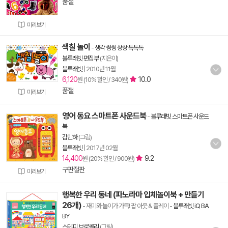
품절
미리보기
색칠 놀이
-
생각 씽씽 상상 톡톡톡
블루래빗 편집부
(지은이)
블루래빗
|
2010년 11월
6,120
10.0
원 (10% 할인 / 340원)
품절
미리보기
영어 동요 스마트폰 사운드북
-
블루래빗 스마트폰 사운드
북
김민하
(그림)
블루래빗
|
2017년 02월
14,400
9.2
원 (20% 할인 / 900원)
구판절판
미리보기
행복한 우리 동네 (파노라마 입체놀이북 + 만들기
26개)
- 재미와 놀이가 가득! 팝 아웃 & 플레이
-
블루래빗 iQ BA
BY
스테피 브로콜리
(그림)