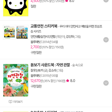
4,500
8.0
원 (10% 할인 / 250원)
절판
교통안전 스티커북
-
우리 아이 안전사고 예방을 위한 조심조
심 시리즈
안전생활실천시민연합
(엮은이),
김민하
(그림)
블루래빗
|
2014년 04월
2,700
원 (10% 할인 / 150원)
구판절판
돋보기 사운드북 : 자연 관찰
- 숲 속으로
잘웃는토끼
(글),
김소라
(그림)
블루래빗
|
2015년 05월
12,670
8.0
원 (35% 할인 / 190원)
구판절판
미리보기