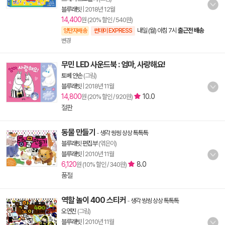
블루래빗
|
2018년 12월
14,400
원 (20% 할인 / 540원)
내일 (월) 아침 7시
출근전 배송
양탄자배송
썬데이 EXPRESS
변경
무민 LED 사운드북 : 엄마, 사랑해요!
토베 얀손
(그림)
블루래빗
|
2018년 11월
14,800
10.0
원 (20% 할인 / 920원)
절판
동물 만들기
-
생각 씽씽 상상 톡톡톡
블루래빗 편집부
(엮은이)
블루래빗
|
2010년 11월
6,120
8.0
원 (10% 할인 / 340원)
품절
역할 놀이 400 스티커
-
생각 씽씽 상상 톡톡톡
오연진
(그림)
블루래빗
|
2010년 11월