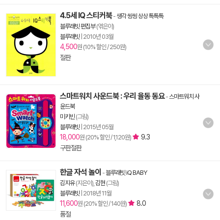
4.5세 IQ 스티커북
-
생각 씽씽 상상 톡톡톡
블루래빗 편집부
(엮은이)
블루래빗
|
2010년 03월
4,500
원 (10% 할인 / 250원)
절판
스마트워치 사운드북 : 우리 율동 동요
-
스마트워치 사
운드북
미키빈
(그림)
블루래빗
|
2015년 05월
18,000
9.3
원 (20% 할인 / 1,120원)
구판절판
한글 자석 놀이
-
블루래빗 iQ BABY
김지유
(지은이),
김현
(그림)
블루래빗
|
2018년 11월
11,600
8.0
원 (20% 할인 / 140원)
품절