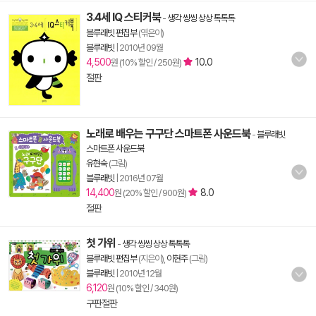
3.4세 IQ 스티커북
-
생각 씽씽 상상 톡톡톡
블루래빗 편집부
(엮은이)
블루래빗
|
2010년 09월
4,500
10.0
원 (10% 할인 / 250원)
절판
노래로 배우는 구구단 스마트폰 사운드북
-
블루래빗
스마트폰 사운드북
유현숙
(그림)
블루래빗
|
2016년 07월
14,400
8.0
원 (20% 할인 / 900원)
절판
첫 가위
-
생각 씽씽 상상 톡톡톡
블루래빗 편집부
(지은이),
이현주
(그림)
블루래빗
|
2010년 12월
6,120
원 (10% 할인 / 340원)
구판절판