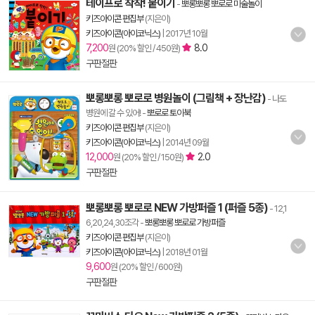
테이프로 착착! 붙이기
-
뽀롱뽀롱 뽀로로 미술놀이
키즈아이콘 편집부
(지은이)
키즈아이콘(아이코닉스)
|
2017년 10월
7,200
8.0
원 (20% 할인 / 450원)
구판절판
뽀롱뽀롱 뽀로로 병원놀이 (그림책 + 장난감)
- 나도
병원에 갈 수 있어!
-
뽀로로 토이북
키즈아이콘 편집부
(지은이)
키즈아이콘(아이코닉스)
|
2014년 09월
12,000
2.0
원 (20% 할인 / 150원)
구판절판
뽀롱뽀롱 뽀로로 NEW 가방퍼즐 1 (퍼즐 5종)
- 12,1
6,20,24,30조각
-
뽀롱뽀롱 뽀로로 가방퍼즐
키즈아이콘 편집부
(지은이)
키즈아이콘(아이코닉스)
|
2018년 01월
9,600
원 (20% 할인 / 600원)
구판절판