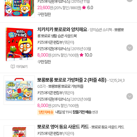
키즈아이콘(아이코닉스)
|
2015년 11월
23,600
6.0
원 (20% 할인 / 880원)
구판절판
치카치카 뽀로로와 양치해요
- 양치습관 소리책
-
뽀롱뽀
롱 뽀로로 생활 습관 사운드북
키즈아이콘 편집부
(엮은이)
키즈아이콘(아이코닉스)
|
2015년 03월
8,000
10.0
원 (20% 할인 / 100원)
구판절판
미리보기
뽀롱뽀롱 뽀로로 가방퍼즐 2 (퍼즐 4종)
- 12,15,24,3
0조각
-
뽀롱뽀롱 뽀로로 가방퍼즐
키즈아이콘 편집부
(엮은이)
키즈아이콘(아이코닉스)
|
2012년 09월
8,000
원 (20% 할인 / 100원)
내일 밤 11시
잠들기전 배송
양탄자배송
변경
뽀로로 영어 동요 사운드 카드
-
뽀로로 동요 사운드 카드
키즈아이콘 편집부
(지은이)