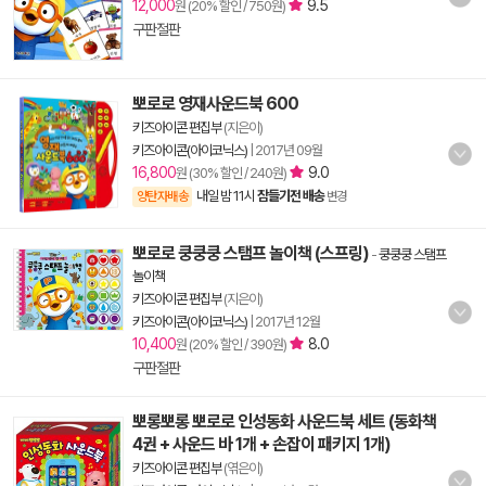
12,000
9.5
원 (20% 할인 / 750원)
구판절판
뽀로로 영재사운드북 600
키즈아이콘 편집부
(지은이)
키즈아이콘(아이코닉스)
|
2017년 09월
16,800
9.0
원 (30% 할인 / 240원)
내일 밤 11시
잠들기전 배송
양탄자배송
변경
뽀로로 쿵쿵쿵 스탬프 놀이책 (스프링)
-
쿵쿵쿵 스탬프
놀이책
키즈아이콘 편집부
(지은이)
키즈아이콘(아이코닉스)
|
2017년 12월
10,400
8.0
원 (20% 할인 / 390원)
구판절판
뽀롱뽀롱 뽀로로 인성동화 사운드북 세트 (동화책
4권 + 사운드 바 1개 + 손잡이 패키지 1개)
키즈아이콘 편집부
(엮은이)