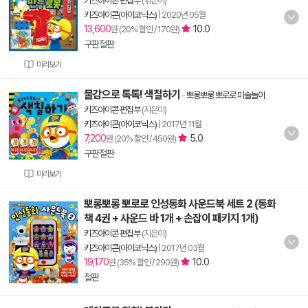
키즈아이콘 편집부
(엮은이)
키즈아이콘(아이코닉스)
|
2020년 05월
13,600
10.0
원 (20% 할인 / 170원)
구판절판
미리보기
물감으로 톡톡! 색칠하기
-
뽀롱뽀롱 뽀로로 미술놀이
키즈아이콘 편집부
(지은이)
키즈아이콘(아이코닉스)
|
2017년 11월
7,200
5.0
원 (20% 할인 / 450원)
구판절판
미리보기
뽀롱뽀롱 뽀로로 인성동화 사운드북 세트 2 (동화
책 4권 + 사운드 바 1개 + 손잡이 패키지 1개)
키즈아이콘 편집부
(지은이)
키즈아이콘(아이코닉스)
|
2017년 03월
19,170
10.0
원 (35% 할인 / 290원)
절판