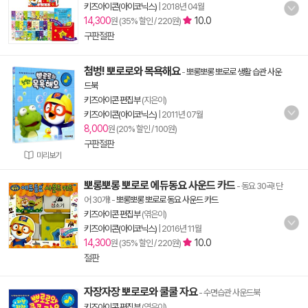
키즈아이콘(아이코닉스)
|
2018년 04월
14,300
10.0
원 (35% 할인 / 220원)
구판절판
첨벙! 뽀로로와 목욕해요
-
뽀롱뽀롱 뽀로로 생활 습관 사운
드북
키즈아이콘 편집부
(지은이)
키즈아이콘(아이코닉스)
|
2011년 07월
8,000
원 (20% 할인 / 100원)
구판절판
미리보기
뽀롱뽀롱 뽀로로 에듀동요 사운드 카드
- 동요 30곡! 단
어 30개!
-
뽀롱뽀롱 뽀로로 동요 사운드 카드
키즈아이콘 편집부
(엮은이)
키즈아이콘(아이코닉스)
|
2016년 11월
14,300
10.0
원 (35% 할인 / 220원)
절판
자장자장 뽀로로와 쿨쿨 자요
- 수면습관 사운드북
키즈아이콘 편집부
(엮은이)