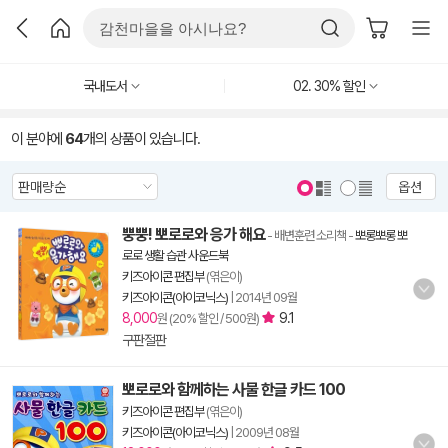
국내도서
02. 30% 할인
이 분야에
64
개의 상품이 있습니다.
옵션
뿡뿡! 뽀로로와 응가 해요
- 배변훈련 소리책
-
뽀롱뽀롱 뽀
로로 생활 습관 사운드북
키즈아이콘 편집부
(엮은이)
키즈아이콘(아이코닉스)
|
2014년 09월
8,000
9.1
원 (20% 할인 / 500원)
구판절판
뽀로로와 함께하는 사물 한글 카드 100
키즈아이콘 편집부
(엮은이)
키즈아이콘(아이코닉스)
|
2009년 08월