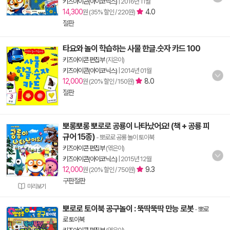
키즈아이콘(아이코닉스)
|
2016년 11월
14,300
4.0
원 (35% 할인 / 220원)
절판
타요와 놀이 학습하는 사물 한글.숫자 카드 100
키즈아이콘 편집부
(지은이)
키즈아이콘(아이코닉스)
|
2014년 01월
12,000
8.0
원 (20% 할인 / 150원)
절판
뽀롱뽀롱 뽀로로 공룡이 나타났어요! (책 + 공룡 피
규어 15종)
- 뽀로로 공룡 놀이 토이북
키즈아이콘 편집부
(엮은이)
키즈아이콘(아이코닉스)
|
2015년 12월
12,000
9.3
원 (20% 할인 / 750원)
구판절판
미리보기
뽀로로 토이북 공구놀이 : 뚝딱뚝딱 만능 로봇
-
뽀로
로 토이북