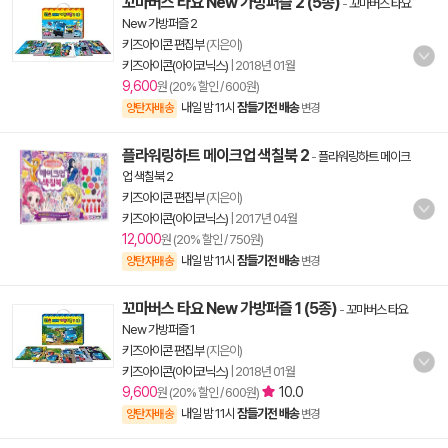
꼬마버스 타요 New 가방퍼즐 2 (5종)
-
꼬마버스 타요
New 가방퍼즐 2
키즈아이콘 편집부
(지은이)
키즈아이콘(아이코닉스)
|
2018년 01월
9,600
원 (20% 할인 / 600원)
내일 밤 11시
잠들기전 배송
양탄자배송
변경
플라워링하트 메이크업 색칠북 2
-
플라워링하트 메이크
업 색칠북 2
키즈아이콘 편집부
(지은이)
키즈아이콘(아이코닉스)
|
2017년 04월
12,000
원 (20% 할인 / 750원)
내일 밤 11시
잠들기전 배송
양탄자배송
변경
꼬마버스 타요 New 가방퍼즐 1 (5종)
-
꼬마버스 타요
New 가방퍼즐 1
키즈아이콘 편집부
(지은이)
키즈아이콘(아이코닉스)
|
2018년 01월
9,600
10.0
원 (20% 할인 / 600원)
내일 밤 11시
잠들기전 배송
양탄자배송
변경