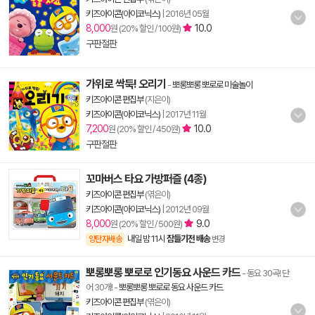
키즈아이콘(아이코닉스)
|
2016년 05월
8,000
10.0
원 (20% 할인 / 100원)
구판절판
가위로 싹둑! 오리기
-
뽀롱뽀롱 뽀로로 미술놀이
키즈아이콘 편집부
(지은이)
키즈아이콘(아이코닉스)
|
2017년 11월
7,200
10.0
원 (20% 할인 / 450원)
구판절판
꼬마버스 타요 가방퍼즐 (4종)
키즈아이콘 편집부
(엮은이)
키즈아이콘(아이코닉스)
|
2012년 09월
8,000
9.0
원 (20% 할인 / 500원)
내일 밤 11시
잠들기전 배송
양탄자배송
변경
뽀롱뽀롱 뽀로로 인기동요 사운드 카드
- 동요 30곡! 단
어 30개!
-
뽀롱뽀롱 뽀로로 동요 사운드 카드
키즈아이콘 편집부
(엮은이)