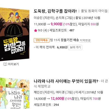
도둑왕, 김학구를 잡아라!
풀빛 동화의 아이들 
ㅣ
이승민
(지은이),
손지희
(그림) |
풀빛
| 2018년 10월
9,900원
11,000
원 →
(
할인), 마일리지
원
10%
550
9.0
(
4
) | 세일즈포인트 :
487
밤 11시
잠들기전 배송
양탄자배송
지역변경
이 책의 전자책 :
6,930
원
보러 가기
미리보기
나라와 나라 사이에는 무엇이 있을까?
- 더 
식 체험학교
채인선
(지은이),
여미경
(그림) |
미세기
| 2018년 10월
12,600원
14,000
원 →
(
할인), 마일리지
원
10%
700
세일즈포인트 :
294