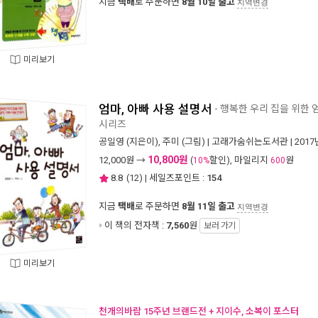
지금
택배
로 주문하면
8월 10일 출고
지역변경
미리보기
엄마, 아빠 사용 설명서
- 행복한 우리 집을 위한 
시리즈
공일영
(지은이),
주미
(그림) |
고래가숨쉬는도서관
| 201
10,800원
12,000
원 →
(
할인), 마일리지
원
10%
600
8.8
(
12
) | 세일즈포인트 :
154
지금
택배
로 주문하면
8월 11일 출고
지역변경
이 책의 전자책 :
7,560
원
보러 가기
미리보기
천개의바람 15주년 브랜드전 + 지이수, 소복이 포스터