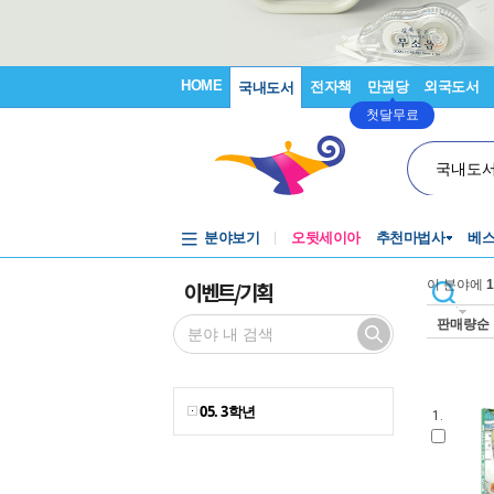
HOME
전자책
만권당
외국도서
국내도서
첫달무료
국내도
분야보기
오뒷세이아
추천마법사
베
이벤트/기획
이 분야에
1
판매량순
05. 3학년
1.