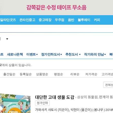
알라딘굿즈
온라인중고
중고매장
우주점
음반
블루레이
커피
서
스트
새로나온책
이벤트
정가인하도서
추천도서
작가와의 만남
북
2
개의 상품이 있습니다.
출간일순
등록일순
상품명순
평점순
리뷰순
저가격순
고가격
전체
대단한 고대 생물 도감
- 상상의 동물원, 판게아 
정가인하
가와사키 사토시
(지은이),
박현미
(옮긴이) |
봄나무
| 201