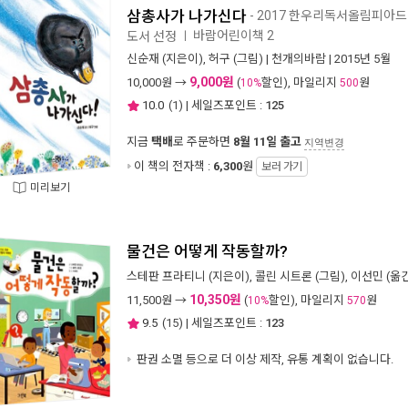
삼총사가 나가신다
- 2017 한우리독서올림피아드 
바람어린이책 2
도서 선정
ㅣ
신순재
(지은이),
허구
(그림) |
천개의바람
| 2015년 5월
9,000원
10,000
원 →
(
할인), 마일리지
원
10%
500
10.0
(
1
) | 세일즈포인트 :
125
지금
택배
로 주문하면
8월 11일 출고
지역변경
이 책의 전자책 :
6,300
원
보러 가기
미리보기
물건은 어떻게 작동할까?
스테판 프라티니
(지은이),
콜린 시트론
(그림),
이선민
(옮긴
10,350원
11,500
원 →
(
할인), 마일리지
원
10%
570
9.5
(
15
) | 세일즈포인트 :
123
판권 소멸 등으로 더 이상 제작, 유통 계획이 없습니다.