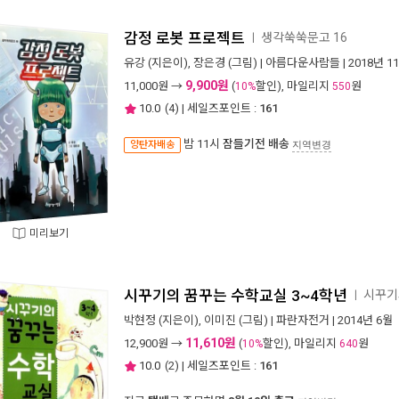
감정 로봇 프로젝트
생각쑥쑥문고 16
ㅣ
유강
(지은이),
장은경
(그림) |
아름다운사람들
| 2018년 1
9,900원
11,000
원 →
(
할인), 마일리지
원
10%
550
10.0
(
4
) | 세일즈포인트 :
161
밤 11시
잠들기전 배송
양탄자배송
지역변경
미리보기
시꾸기의 꿈꾸는 수학교실 3~4학년
시꾸기
ㅣ
박현정
(지은이),
이미진
(그림) |
파란자전거
| 2014년 6월
11,610원
12,900
원 →
(
할인), 마일리지
원
10%
640
10.0
(
2
) | 세일즈포인트 :
161