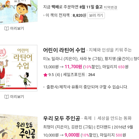
지금
택배
로 주문하면
8월 11일 출고
지역변경
이 책의 전자책 :
8,820
원
보러 가기
미리보기
어린이 라틴어 수업
- 지혜와 인성을 키워 주는
미노 밀라니
(지은이),
사라 놋
(그림),
황지영
(옮긴이) |
청
11,700원
13,000
원 →
(
할인), 마일리지
원
10%
650
9.5
(
4
) | 세일즈포인트 :
264
출판사/제작사 유통이 중단되어 구할 수 없습니다.
미리보기
우리 모두 주인공
- 축제
세상을 만드는 동화
ㅣ
최형미
(지은이),
김완진
(그림) |
킨더랜드
| 2016년 9월
9,000원
10,000
원 →
(
할인), 마일리지
원
10%
500