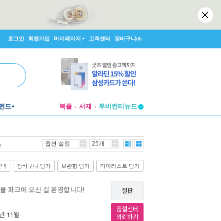
로그인
회원가입
마이페이지
고객센터
장바구니
(0)
펀드
북플
서재
투비컨티뉴드
창작플랫폼
투비컨티뉴드
옵션 설정
25개
순
선택
장바구니 담기
보관함 담기
마이리스트 담기
동물 파크에 오신 걸 환영합니다!
절판
품절센터
8년 11월
의뢰하기