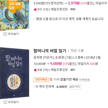
2,970원
3,300
원(72%정가인하) →
(
할인), 마일리지
10%
9.3
(
14
) | 세일즈포인트 :
993
판권 소멸 등으로 더 이상 제작, 유통 계획이 없습니다.
미리보기
할머니의 비밀 일기
작은 스푼
ㅣ
윤자명
(지은이),
손영경
(그림) |
스푼북
| 2018년 2월
9,000원
10,000
원 →
(
할인), 마일리지
원
10%
500
9.8
(
16
) | 세일즈포인트 :
491
밤 11시
잠들기전 배송
양탄자배송
지역변경
이 책의 전자책 :
6,300
원
보러 가기
미리보기