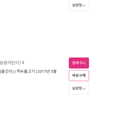
보관함
곰곰어린이) 4
장바구니
(옮긴이) |
책속물고기
| 2017년 5월
바로구매
보관함