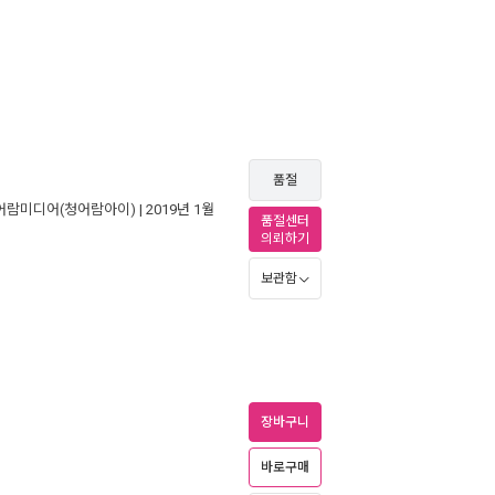
품절
어람미디어(청어람아이)
| 2019년 1월
품절센터
의뢰하기
보관함
장바구니
바로구매