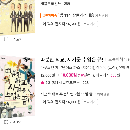
세일즈포인트 :
239
밤 11시
잠들기전 배송
양탄자배송
지역변경
이 책의 전자책 :
6,750
원
보러 가기
미리보기
따분한 학교, 지겨운 수업은 끝!
모퉁이책방 (
ㅣ
아구스틴 페르난데스 파스
(지은이),
강은옥
(그림),
유혜경
10,800원
12,000
원 →
(
할인), 마일리지
원
10%
600
9.3
(
3
) | 세일즈포인트 :
223
지금
택배
로 주문하면
8월 11일 출고
지역변경
이 책의 전자책 :
6,300
원
보러 가기
미리보기