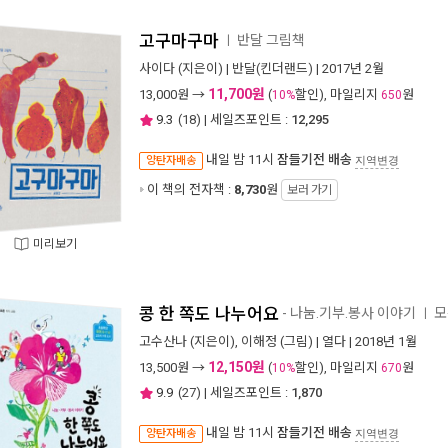
고구마구마
반달 그림책
ㅣ
사이다
(지은이) |
반달(킨더랜드)
| 2017년 2월
11,700원
13,000
원 →
(
할인), 마일리지
원
10%
650
9.3
(
18
) | 세일즈포인트 :
12,295
내일 밤 11시
잠들기전 배송
양탄자배송
지역변경
이 책의 전자책 :
8,730
원
보러 가기
미리보기
콩 한 쪽도 나누어요
- 나눔.기부.봉사 이야기
모
ㅣ
고수산나
(지은이),
이해정
(그림) |
열다
| 2018년 1월
12,150원
13,500
원 →
(
할인), 마일리지
원
10%
670
9.9
(
27
) | 세일즈포인트 :
1,870
내일 밤 11시
잠들기전 배송
양탄자배송
지역변경