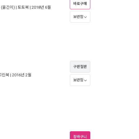
바로구매
(옮긴이) |
토토북
| 2018년 6월
보관함
구판절판
그린북
| 2016년 2월
보관함
장바구니