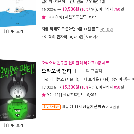
릴리아
(지은이) |
킨더랜드
| 2018년 1월
13,500원
15,000
원 →
(
할인), 마일리지
원
10%
750
10.0
(
18
) | 세일즈포인트 :
5,861
지금
택배
로 주문하면
8월 11일 출고
지역변경
미리보기
이 책의 전자책 :
8,730
원
보러 가기
오싹오싹 친구들 렌티큘러 북마크 3종 세트
오싹오싹 팬티!
토토의 그림책
ㅣ
에런 레이놀즈
(지은이),
피터 브라운
(그림),
홍연미
(옮긴이
15,300원
17,000
원 →
(
할인), 마일리지
원
10%
850
9.2
(
13
) | 세일즈포인트 :
8,987
내일 밤 11시
잠들기전 배송
양탄자배송
지역변경
미리보기