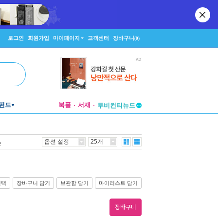
로그인
회원가입
마이페이지
고객센터
장바구니
(0)
펀드
북플
서재
투비컨티뉴드
창작플랫폼
투비컨티뉴드
옵션 설정
25개
순
선택
장바구니 담기
보관함 담기
마이리스트 담기
장바구니