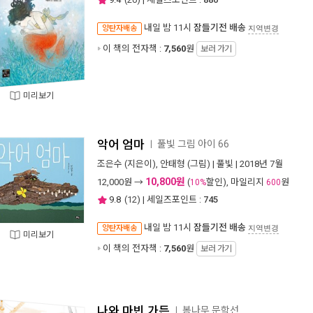
내일 밤 11시
잠들기전 배송
양탄자배송
지역변경
이 책의 전자책 :
7,560
원
보러 가기
미리보기
악어 엄마
풀빛 그림 아이 66
ㅣ
조은수
(지은이),
안태형
(그림) |
풀빛
| 2018년 7월
10,800원
12,000
원 →
(
할인), 마일리지
원
10%
600
9.8
(
12
) | 세일즈포인트 :
745
내일 밤 11시
잠들기전 배송
양탄자배송
지역변경
미리보기
이 책의 전자책 :
7,560
원
보러 가기
나와 마빈 가든
봄나무 문학선
ㅣ