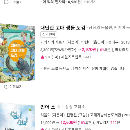
이 책의 전자책 :
6,930
원
보러 가기
미리보기
대단한 고대 생물 도감
- 상상의 동물원, 판게아 
정가인하
가와사키 사토시
(지은이),
박현미
(옮긴이) |
봄나무
| 201
2,970원
3,300
원(72%정가인하) →
(
할인), 마일리지
10%
9.3
(
14
) | 세일즈포인트 :
993
판권 소멸 등으로 더 이상 제작, 유통 계획이 없습니다.
미리보기
인어 소녀
상상 고래 4
ㅣ
차율이
(지은이),
전명진
(그림) |
고래가숨쉬는도서관
| 20
12,600원
14,000
원 →
(
할인), 마일리지
원
10%
700
9.4
(
20
) | 세일즈포인트 :
880