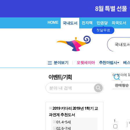
HOME
전자책
만권당
외국도서
국내도서
첫달무료
국내도
분야보기
오뒷세이아
추천마법사
베
이벤트/기획
이 분야에
1
판매량순
2019 키다리 2019년 1학기 교
과연계 추천도서
1.
01. 4~5세
02. 6~7세