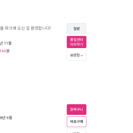
동물 파크에 오신 걸 환영합니다!
절판
품절센터
8년 11월
의뢰하기
원
160
보관함
장바구니
18년 6월
바로구매