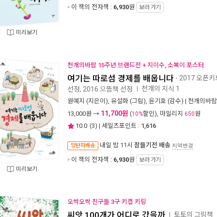
이 책의 전자책 :
6,930
원
보러 가기
미리보기
천개의바람 15주년 브랜드전 + 지이수, 소복이 포스터
여기는 따로섬 경제를 배웁니다
- 2017 오픈
천개의 지식 1
선정, 2016 으뜸책 선정
ㅣ
원예지
(지은이),
유설화
(그림),
윤기호
(감수) |
천개의바람
11,700원
13,000
원 →
(
할인), 마일리지
원
10%
650
10.0
(
3
) | 세일즈포인트 :
1,616
내일 밤 11시
잠들기전 배송
양탄자배송
지역변경
이 책의 전자책 :
6,930
원
보러 가기
미리보기
오싹오싹 친구들 3구 키캡 키링
씨앗 100개가 어디로 갔을까
토토의 그림책
ㅣ