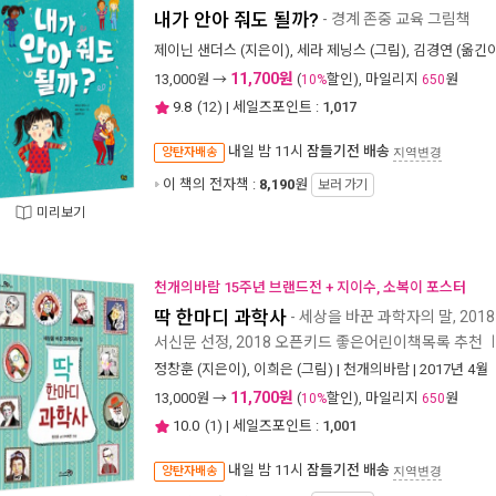
내가 안아 줘도 될까?
- 경계 존중 교육 그림책
제이닌 샌더스
(지은이),
세라 제닝스
(그림),
김경연
(옮긴이
11,700원
13,000
원 →
(
할인), 마일리지
원
10%
650
9.8
(
12
) | 세일즈포인트 :
1,017
내일 밤 11시
잠들기전 배송
양탄자배송
지역변경
이 책의 전자책 :
8,190
원
보러 가기
미리보기
천개의바람 15주년 브랜드전 + 지이수, 소복이 포스터
딱 한마디 과학사
- 세상을 바꾼 과학자의 말, 201
서신문 선정, 2018 오픈키드 좋은어린이책목록 추천
정창훈
(지은이),
이희은
(그림) |
천개의바람
| 2017년 4월
11,700원
13,000
원 →
(
할인), 마일리지
원
10%
650
10.0
(
1
) | 세일즈포인트 :
1,001
내일 밤 11시
잠들기전 배송
양탄자배송
지역변경