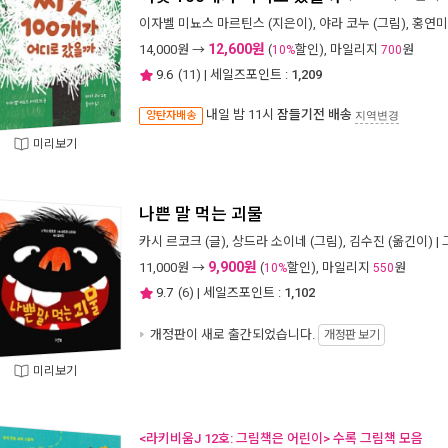
이자벨 미뇨스 마르틴스
(지은이),
야라 코누
(그림),
홍연미
12,600원
14,000
원 →
(
할인), 마일리지
원
10%
700
9.6
(
11
) | 세일즈포인트 :
1,209
내일 밤 11시
잠들기전 배송
양탄자배송
지역변경
미리보기
나쁜 말 먹는 괴물
카시 르코크
(글),
상드라 소이네
(그림),
김수진
(옮긴이) |
9,900원
11,000
원 →
(
할인), 마일리지
원
10%
550
9.7
(
6
) | 세일즈포인트 :
1,102
개정판이 새로 출간되었습니다.
개정판 보기
미리보기
<라키비움J 12호: 그림책은 어린이> 수록 그림책 모음