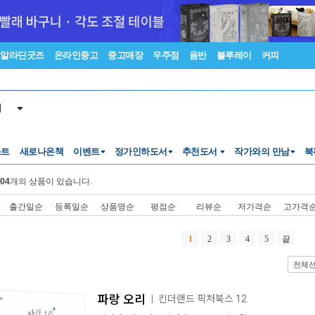
알라딘굿즈
온라인중고
중고매장
우주점
음반
블루레이
커피
서
스트
새로나온책
이벤트
정가인하도서
추천도서
작가와의 만남
북
04
개의 상품이 있습니다.
출간일순
등록일순
상품명순
평점순
리뷰순
저가격순
고가격
1
2
3
4
5
끝
전체
파랑 오리
킨더랜드 픽처북스 12
ㅣ