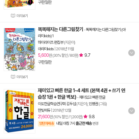
구판절판
미리보기
똑똑해지는 다른그림찾기
-
똑똑해지는 다른그림찾기 (아
라미kids) 1
하이라이츠 편집부
(지은이)
아라미kids
|
2018년 11월
5,600
9.7
원 (30% 할인 / 80원)
구판절판
미리보기
재미있고 빠른 한글 1~4 세트 (본책 4권 + 쓰기 연
습장 1권 + 한글 벽보)
-
재미있고 빠른 한글
이도한글학습연구회 김두섭
(지은이),
민병권
(그림)
한빛에듀
|
2018년 12월
21,600
9.8
원 (10% 할인 / 1,200원)
내일 아침 7시
출근전 배송
양탄자배송
변경