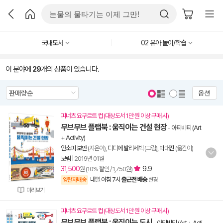
국내도서
02 유아 놀이/학습
이 분야에
29
개의 상품이 있습니다.
옵션
피너츠 요구르트 컵 (대상도서 1만 원 이상 구매 시)
무브무브 플랩북 : 움직이는 건설 현장
-
아티비티 (Art
+ Activity)
안소피 보만
(지은이),
디디에 발리세빅
(그림),
박대진
(옮긴이)
보림
|
2019년 01월
31,500
9.9
원 (10% 할인 / 1,750원)
내일 아침 7시
출근전 배송
양탄자배송
변경
미리보기
피너츠 요구르트 컵 (대상도서 1만 원 이상 구매 시)
무브무브 플랩북 : 움직이는 도시
-
아티비티 (Art + Acti