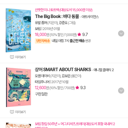
산뜻한 미니 토트백 (대상도서 15,000원 이상)
The Big Book : 바다 동물
-
아트사이언스
유발 좀머
(지은이),
강준오
(그림)
보림
|
2019년 01월
18,000
9.7
원 (10% 할인 / 1,000원)
내일 아침 7시
출근전 배송
양탄자배송
변경
미리보기
상어 SMART ABOUT SHARKS
-
애니멀 클래식 2
오웬 데이비
(지은이),
김보은
(옮긴이)
타임주니어
|
2017년 10월
12,600
9.3
원 (10% 할인 / 700원)
구판절판
미리보기
보림 창립 50주년 + 머그.티셔츠.트레이(대상도서 포함 국내서 2