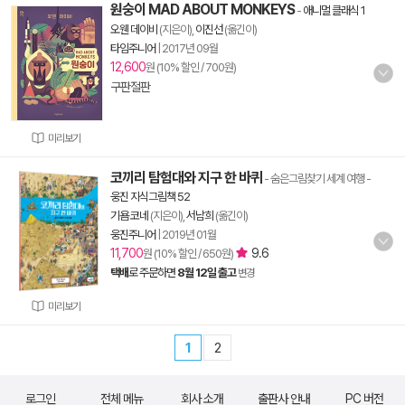
원숭이 MAD ABOUT MONKEYS
-
애니멀 클래식 1
오웬 데이비
(지은이),
이진선
(옮긴이)
타임주니어
|
2017년 09월
12,600
원 (10% 할인 / 700원)
구판절판
미리보기
코끼리 탐험대와 지구 한 바퀴
- 숨은그림찾기 세계 여행
-
웅진 지식그림책 52
기욤 코네
(지은이),
서남희
(옮긴이)
웅진주니어
|
2019년 01월
11,700
9.6
원 (10% 할인 / 650원)
택배
로 주문하면
8월 12일 출고
변경
미리보기
1
2
로그인
전체 메뉴
회사 소개
출판사 안내
PC 버전