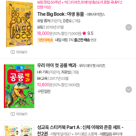
보림 창립 50주년 + 머그.티셔츠.트레이(대상도서 포함 국내서 2
만원 이상)
The Big Book : 야생 동물
-
아트사이언스
유발 좀머
(지은이),
강준오
(그림)
보림
|
2019년 01월
18,000
9.5
원 (10% 할인 / 1,000원)
내일 아침 7시
출근전 배송
양탄자배송
변경
미리보기
우리 아이 첫 공룡 백과
-
우리 아이 첫 시리즈
HR 기획
(지은이),
최광섭
(그림)
BK교육
|
2017년 03월
10,800
원 (10% 할인 / 600원)
구판절판
미리보기
성교육 스티커북 Part A : 신체 이해와 존중 세트 -
전2권
- 어떻게 달라요? + 우리 몸은 소중해
-
아름알음 우리 아