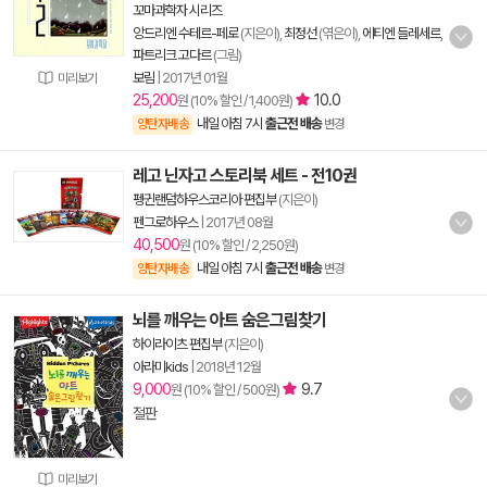
꼬마과학자 시리즈
앙드리엔 수테르-페로
(지은이),
최정선
(엮은이),
에티엔 들레세르
,
파트리크 고다르
(그림)
보림
|
2017년 01월
미리보기
25,200
10.0
원 (10% 할인 / 1,400원)
내일 아침 7시
출근전 배송
양탄자배송
변경
레고 닌자고 스토리북 세트 - 전10권
펭귄랜덤하우스코리아 편집부
(지은이)
펜그로하우스
|
2017년 08월
40,500
원 (10% 할인 / 2,250원)
내일 아침 7시
출근전 배송
양탄자배송
변경
뇌를 깨우는 아트 숨은그림찾기
하이라이츠 편집부
(지은이)
아라미kids
|
2018년 12월
9,000
9.7
원 (10% 할인 / 500원)
절판
미리보기