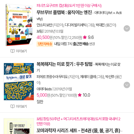
피너츠 요구르트 컵 (대상도서 1만 원 이상 구매 시)
무브무브 플랩북 : 움직이는 엔진
-
아티비티 (Art + Acti
vity)
안소피 보만
(지은이),
디디에 발리세빅
(그림),
박대진
(옮긴이)
보림
|
2018년 03월
40,500
9.6
원 (10% 할인 / 2,250원)
내일 아침 7시
출근전 배송
양탄자배송
변경
미리보기
똑똑해지는 미로 찾기 : 우주 탐험
-
똑똑해지는 미로 찾
기
피에르 프랑수아 무리오
(지은이),
제레미 클레
(그림),
박선주
(옮긴
이)
아라미kids
|
2019년 01월
5,000
10.0
원 (50% 할인 / 100원)
절판
미리보기
보림 창립 50주년 + 머그.티셔츠.트레이(대상도서 포함 국내서 2
만원 이상)
꼬마과학자 시리즈 세트 - 전4권 (물, 불, 공기, 흙)
-