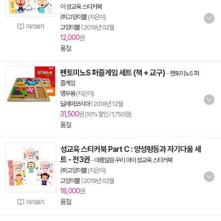
이 성교육 스티커북
㈜고양이뿔
(지은이)
미리보기
고양이뿔
|
2019년 02월
12,000
원
품절
펜토미노S 퍼즐게임 세트 (책 + 교구)
-
펜토미노S 퍼
즐게임
명우용
(지은이)
딜레마코리아
|
2018년 12월
31,500
원 (10% 할인 / 1,750원)
품절
성교육 스티커북 Part C : 양성평등과 자기다움 세
트 - 전3권
-
아름알음 우리 아이 성교육 스티커북
㈜고양이뿔
(지은이)
고양이뿔
|
2019년 02월
18,000
원
품절
미리보기