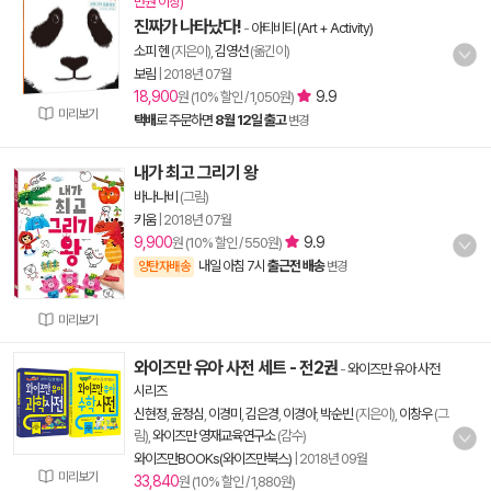
만원 이상)
진짜가 나타났다!
-
아티비티 (Art + Activity)
소피 헨
(지은이),
김영선
(옮긴이)
보림
|
2018년 07월
18,900
9.9
원 (10% 할인 / 1,050원)
미리보기
택배
로 주문하면
8월 12일 출고
변경
내가 최고 그리기 왕
바나나비
(그림)
키움
|
2018년 07월
9,900
9.9
원 (10% 할인 / 550원)
내일 아침 7시
출근전 배송
양탄자배송
변경
미리보기
와이즈만 유아 사전 세트 - 전2권
-
와이즈만 유아 사전
시리즈
신현정
,
윤정심
,
이경미
,
김은경
,
이경아
,
박순빈
(지은이),
이창우
(그
림),
와이즈만 영재교육연구소
(감수)
와이즈만BOOKs(와이즈만북스)
|
2018년 09월
미리보기
33,840
원 (10% 할인 / 1,880원)