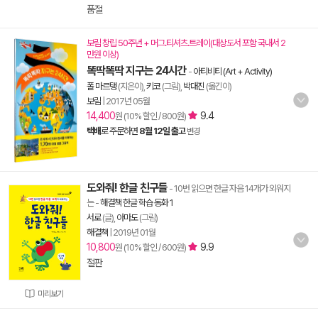
품절
보림 창립 50주년 + 머그.티셔츠.트레이(대상도서 포함 국내서 2
만원 이상)
똑딱똑딱 지구는 24시간
-
아티비티 (Art + Activity)
폴 마르탱
(지은이),
키코
(그림),
박대진
(옮긴이)
보림
|
2017년 05월
14,400
9.4
원 (10% 할인 / 800원)
택배
로 주문하면
8월 12일 출고
변경
도와줘! 한글 친구들
- 10번 읽으면 한글 자음 14개가 외워지
는
-
해결책 한글 학습 동화 1
서로
(글),
아마도
(그림)
해결책
|
2019년 01월
10,800
9.9
원 (10% 할인 / 600원)
절판
미리보기