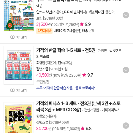
vity)
안소피 보만
(지은이),
디디에 발리세빅
(그림),
박대진
(옮긴이)
보림
|
2018년 03월
31,500
9.9
원 (10% 할인 / 1,750원)
내일 아침 7시
출근전 배송
양탄자배송
변경
미리보기
기적의 한글 학습 1~5 세트 - 전5권
- 개정판
-
길벗 기적
의 학습법
최영환
(지은이),
천소
(그림)
길벗스쿨
|
2016년 11월
40,500
9.7
원 (10% 할인 / 2,250원)
구판절판
부록 : 기적의 한글 학습 자음모음표 브로마이드
미리보기
기적의 파닉스 1~3 세트 - 전3권 (본책 3권 + 스토
리북 3권 + MP3 CD 3장)
- 전면개정판
-
기적의 파닉스
한동오
(지은이)
길벗스쿨
|
2016년 09월
34,200
9.8
원 (10% 할인 / 1,900원)