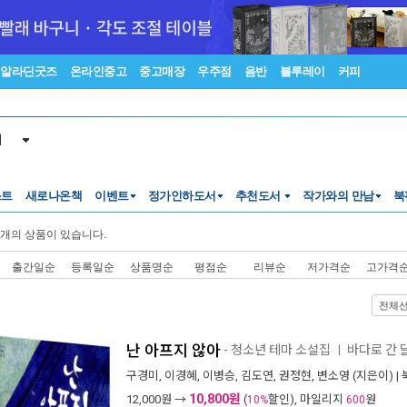
알라딘굿즈
온라인중고
중고매장
우주점
음반
블루레이
커피
서
스트
새로나온책
이벤트
정가인하도서
추천도서
작가와의 만남
북
개의 상품이 있습니다.
출간일순
등록일순
상품명순
평점순
리뷰순
저가격순
고가격
전체
난 아프지 않아
- 청소년 테마 소설집
바다로 간 
ㅣ
구경미
,
이경혜
,
이병승
,
김도연
,
권정현
,
변소영
(지은이) |
10,800원
12,000
원 →
(
할인), 마일리지
원
10%
600