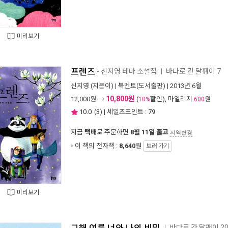
미리보기
프렌즈
- 신지영 테마 소설집
바다로 간 달팽이 7
ㅣ
신지영
(지은이) |
북멘토(도서출판)
| 2013년 6월
10,800원
12,000
원 →
(
할인), 마일리지
원
10%
600
10.0
(
3
) | 세일즈포인트 :
79
지금
택배
로 주문하면
8월 11일 출고
지역변경
이 책의 전자책 :
8,640
원
보러 가기
미리보기
바다로 간 달팽이 2
ㅣ