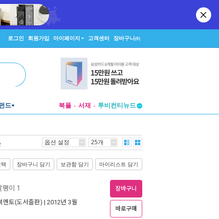
로그인
회원가입
마이페이지
고객센터
장바구니
(0)
펀드
북플
서재
투비컨티뉴드
창작플랫폼
투비컨티뉴드
옵션 설정
25개
순
선택
장바구니 담기
보관함 담기
마이리스트 담기
달팽이 1
장바구니
북멘토(도서출판)
| 2012년 3월
바로구매