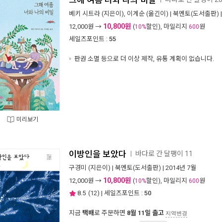
그해 여름 너와 나의 비밀
베키 시트라
(지은이),
이계순
(옮긴이) |
북멘토(도서출판)
10,800원
12,000
원 →
(
할인), 마일리지
원
10%
600
세일즈포인트 :
55
판권 소멸 등으로 더 이상 제작, 유통 계획이 없습니다.
미리보기
이방인을 보았다
바다로 간 달팽이 11
ㅣ
구경미
(지은이) |
북멘토(도서출판)
| 2014년 7월
10,800원
12,000
원 →
(
할인), 마일리지
원
10%
600
8.5
(
12
) | 세일즈포인트 :
50
지금
택배
로 주문하면
8월 11일 출고
지역변경