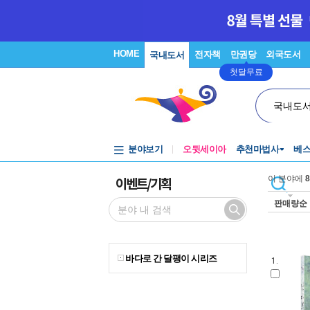
HOME
전자책
만권당
외국도서
국내도서
첫달무료
국내도
분야보기
오뒷세이아
추천마법사
베
이벤트/기획
이 분야에
8
판매량순
바다로 간 달팽이 시리즈
1.