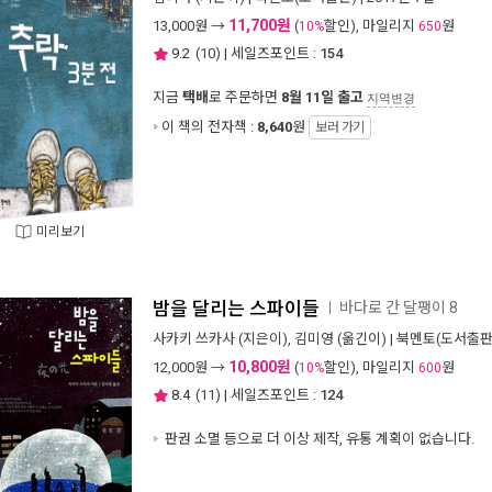
11,700원
13,000
원 →
(
할인), 마일리지
원
10%
650
9.2
(
10
) | 세일즈포인트 :
154
지금
택배
로 주문하면
8월 11일 출고
지역변경
이 책의 전자책 :
8,640
원
보러 가기
미리보기
밤을 달리는 스파이들
바다로 간 달팽이 8
ㅣ
사카키 쓰카사
(지은이),
김미영
(옮긴이) |
북멘토(도서출판
10,800원
12,000
원 →
(
할인), 마일리지
원
10%
600
8.4
(
11
) | 세일즈포인트 :
124
판권 소멸 등으로 더 이상 제작, 유통 계획이 없습니다.