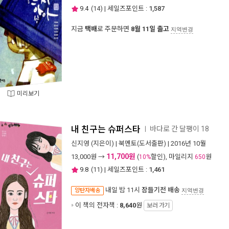
9.4
(
14
) | 세일즈포인트 :
1,587
지금
택배
로 주문하면
8월 11일 출고
지역변경
미리보기
내 친구는 슈퍼스타
바다로 간 달팽이 18
ㅣ
신지영
(지은이) |
북멘토(도서출판)
| 2016년 10월
11,700원
13,000
원 →
(
할인), 마일리지
원
10%
650
9.8
(
11
) | 세일즈포인트 :
1,461
내일 밤 11시
잠들기전 배송
양탄자배송
지역변경
이 책의 전자책 :
8,640
원
보러 가기