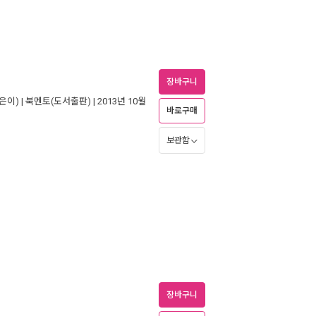
장바구니
은이) |
북멘토(도서출판)
| 2013년 10월
바로구매
보관함
장바구니