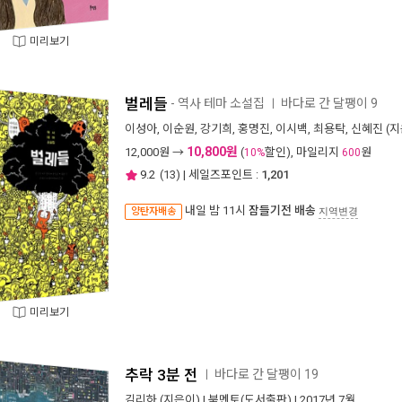
미리보기
벌레들
- 역사 테마 소설집
바다로 간 달팽이 9
ㅣ
이성아
,
이순원
,
강기희
,
홍명진
,
이시백
,
최용탁
,
신혜진
(지
10,800원
12,000
원 →
(
할인), 마일리지
원
10%
600
9.2
(
13
) | 세일즈포인트 :
1,201
내일 밤 11시
잠들기전 배송
양탄자배송
지역변경
미리보기
추락 3분 전
바다로 간 달팽이 19
ㅣ
김리하
(지은이) |
북멘토(도서출판)
| 2017년 7월