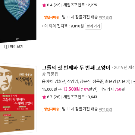
8.4
(
22
) | 세일즈포인트 :
2,275
밤 11시
잠들기전 배송
양탄자배송
지역변경
이 책의 전자책 :
9,810
원
보러 가기
미리보기
그들의 첫 번째와 두 번째 고양이
- 2019년 
상 작품집
윤이형
,
김희선
,
장강명
,
장은진
,
정용준
,
최은영
(지은이) |
13,500원
15,000
원 →
(
할인), 마일리지
원
10%
750
6.7
(
26
) | 세일즈포인트 :
3,643
밤 11시
잠들기전 배송
양탄자배송
지역변경