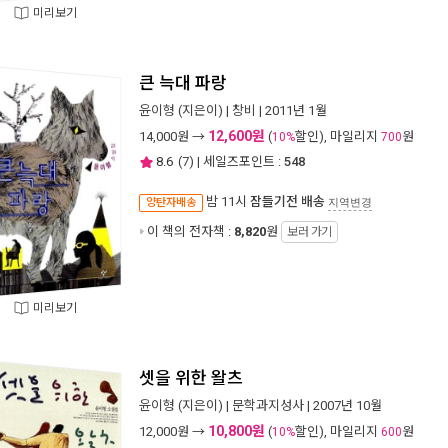
미리보기
큰 늑대 파랑
윤이형
(지은이) |
창비
| 2011년 1월
12,600원
14,000
원 →
(
할인), 마일리지
원
10%
700
8.6
(
7
) | 세일즈포인트 :
548
밤 11시
잠들기전 배송
양탄자배송
지역변경
이 책의 전자책 :
8,820
원
보러 가기
미리보기
셋을 위한 왈츠
윤이형
(지은이) |
문학과지성사
| 2007년 10월
10,800원
12,000
원 →
(
할인), 마일리지
원
10%
600