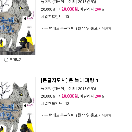
윤이형
(지은이) |
창비
| 2018년 9월
20,000원
20,000
원 →
, 마일리지
원
200
세일즈포인트 :
13
지금
택배
로 주문하면
8월 11일 출고
지역변경
크게보기
[큰글자도서] 큰 늑대 파랑 1
윤이형
(지은이) |
창비
| 2018년 9월
20,000원
20,000
원 →
, 마일리지
원
200
세일즈포인트 :
12
지금
택배
로 주문하면
8월 11일 출고
지역변경