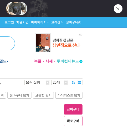
로그인
회원가입
마이페이지
고객센터
장바구니
(0)
펀드
북플
서재
투비컨티뉴드
창작플랫폼
투비컨티뉴드
옵션 설정
25개
순
선택
장바구니 담기
보관함 담기
마이리스트 담기
장바구니
바로구매