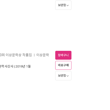
보관함
제43회 이상문학상 작품집
이상문학
ㅣ
장바구니
바로구매
문학사상사
| 2019년 1월
보관함