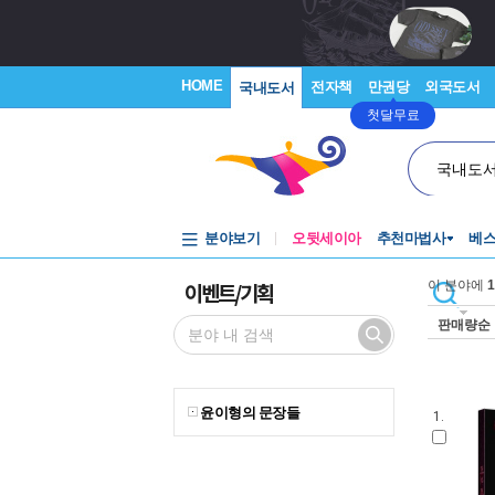
HOME
전자책
만권당
외국도서
국내도서
첫달무료
국내도
분야보기
오뒷세이아
추천마법사
베
이벤트/기획
이 분야에
1
판매량순
윤이형의 문장들
1.