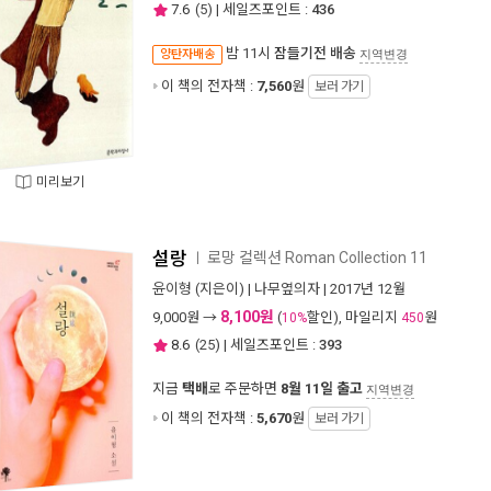
7.6
(
5
) | 세일즈포인트 :
436
밤 11시
잠들기전 배송
양탄자배송
지역변경
이 책의 전자책 :
7,560
원
보러 가기
미리보기
설랑
로망 컬렉션 Roman Collection 11
ㅣ
윤이형
(지은이) |
나무옆의자
| 2017년 12월
8,100원
9,000
원 →
(
할인), 마일리지
원
10%
450
8.6
(
25
) | 세일즈포인트 :
393
지금
택배
로 주문하면
8월 11일 출고
지역변경
이 책의 전자책 :
5,670
원
보러 가기