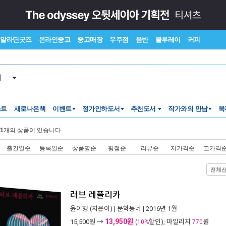
알라딘굿즈
온라인중고
중고매장
우주점
음반
블루레이
커피
서
스트
새로나온책
이벤트
정가인하도서
추천도서
작가와의 만남
북
1
개의 상품이 있습니다.
출간일순
등록일순
상품명순
평점순
리뷰순
저가격순
고가격
전체
러브 레플리카
윤이형
(지은이) |
문학동네
| 2016년 1월
13,950원
15,500
원 →
(
할인), 마일리지
원
10%
770