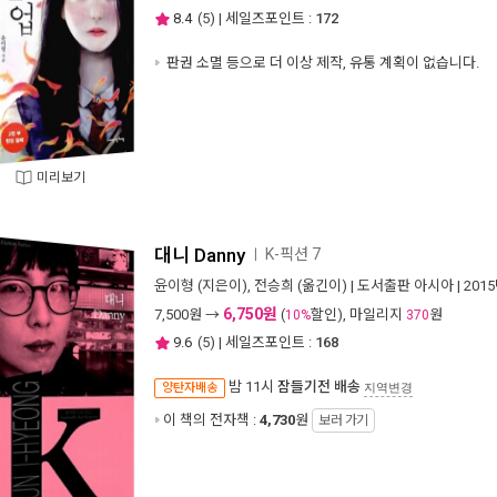
8.4
(
5
) | 세일즈포인트 :
172
판권 소멸 등으로 더 이상 제작, 유통 계획이 없습니다.
미리보기
대니 Danny
K-픽션 7
ㅣ
윤이형
(지은이),
전승희
(옮긴이) |
도서출판 아시아
| 201
6,750원
7,500
원 →
(
할인), 마일리지
원
10%
370
9.6
(
5
) | 세일즈포인트 :
168
밤 11시
잠들기전 배송
양탄자배송
지역변경
이 책의 전자책 :
4,730
원
보러 가기