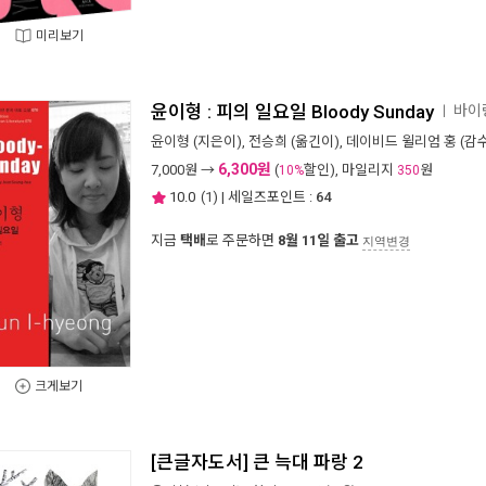
미리보기
윤이형 : 피의 일요일 Bloody Sunday
바이링
ㅣ
윤이형
(지은이),
전승희
(옮긴이),
데이비드 윌리엄 홍
(감수
6,300원
7,000
원 →
(
할인), 마일리지
원
10%
350
10.0
(
1
) | 세일즈포인트 :
64
지금
택배
로 주문하면
8월 11일 출고
지역변경
크게보기
[큰글자도서] 큰 늑대 파랑 2