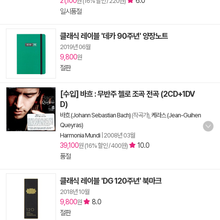
21,100
6.0
원 (16% 할인 / 220원)
일시품절
클래식 레이블 '데카 90주년' 양장노트
2019년 06월
9,800
원
절판
[수입] 바흐 : 무반주 첼로 조곡 전곡 (2CD+1DV
D)
바흐 (Johann Sebastian Bach)
(작곡가),
케라스 (Jean-Guihen
Queyras)
Harmonia Mundi
|
2008년 03월
39,100
10.0
원 (16% 할인 / 400원)
품절
클래식 레이블 'DG 120주년' 북마크
2018년 10월
9,800
8.0
원
절판