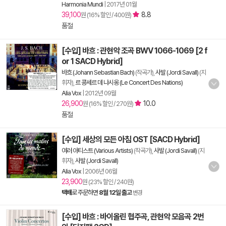
Harmonia Mundi
|
2017년 01월
39,100
8.8
원 (16% 할인 / 400원)
품절
[수입] 바흐 : 관현악 조곡 BWV 1066-1069 [2 f
or 1 SACD Hybrid]
바흐 (Johann Sebastian Bach)
(작곡가),
사발 (Jordi Savall)
(지
휘자),
르 콩세르 데 나시옹 (Le Concert Des Nations)
Alia Vox
|
2012년 09월
26,900
10.0
원 (16% 할인 / 270원)
품절
[수입] 세상의 모든 아침 OST [SACD Hybrid]
여러 아티스트 (Various Artists)
(작곡가),
사발 (Jordi Savall)
(지
휘자),
사발 (Jordi Savall)
Alia Vox
|
2006년 06월
23,900
원 (23% 할인 / 240원)
택배
로 주문하면
8월 12일 출고
변경
[수입] 바흐 : 바이올린 협주곡, 관현악 모음곡 2번