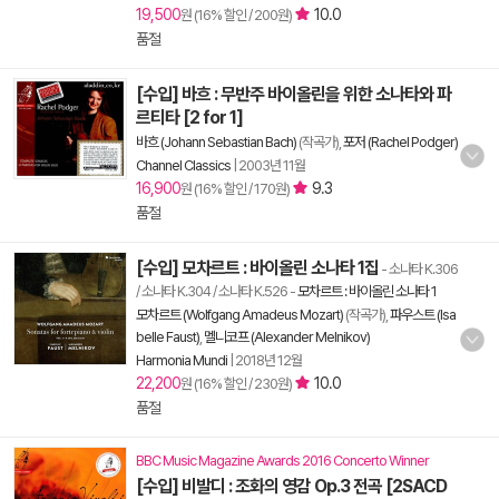
19,500
10.0
원 (16% 할인 / 200원)
품절
[수입] 바흐 : 무반주 바이올린을 위한 소나타와 파
르티타 [2 for 1]
바흐 (Johann Sebastian Bach)
(작곡가),
포저 (Rachel Podger)
Channel Classics
|
2003년 11월
16,900
9.3
원 (16% 할인 / 170원)
품절
[수입] 모차르트 : 바이올린 소나타 1집
- 소나타 K.306
/ 소나타 K.304 / 소나타 K.526
-
모차르트 : 바이올린 소나타 1
모차르트 (Wolfgang Amadeus Mozart)
(작곡가),
파우스트 (Isa
belle Faust)
,
멜니코프 (Alexander Melnikov)
Harmonia Mundi
|
2018년 12월
22,200
10.0
원 (16% 할인 / 230원)
품절
BBC Music Magazine Awards 2016 Concerto Winner
[수입] 비발디 : 조화의 영감 Op.3 전곡 [2SACD