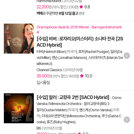
Harmonia Mundi
|
2012년 02월
22,200
9.8
원 (16% 할인 / 230원)
택배
로 주문하면
8월 12일 출고
변경
Gramophone Awards 2016 Winner - Baroque Instrument
al
[수입] 비버 : 로자리오(미스터리) 소나타 전곡 [2S
ACD Hybrid]
비버 (Heinrich Biber)
(작곡가),
포저 (Rachel Podger)
,
밀러 (Da
vid Miller)
,
맨슨 (Jonathan Manson)
,
스비아키비츠 (Marcin Sw
iatkiewicz)
Channel Classics
|
2015년 09월
39,900
10.0
원 (16% 할인 / 400원)
일시품절
[수입] 말러 : 교향곡 2번 [SACD Hybrid]
-
Osmo
Vanska / Minnesota Orchestra - 말러 교향곡 (BIS) 3
말러 (Gustav Mahler)
(작곡가),
벤스케 (Osmo Vanska)
(지휘
자),
미네소타 관현악단 (Minnesota Orchestra)
,
쿠크 (Sasha C
ooke)
,
휴즈 (Ruby Hughes)
BIS
|
2019년 02월