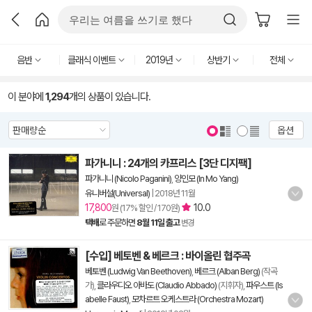
음반
클래식 이벤트
2019년
상반기
전체
이 분야에
1,294
개의 상품이 있습니다.
옵션
파가니니 : 24개의 카프리스 [3단 디지팩]
파가니니 (Nicolo Paganini)
,
양인모 (In Mo Yang)
유니버설(Universal)
|
2018년 11월
17,800
10.0
원 (17% 할인 / 170원)
택배
로 주문하면
8월 11일 출고
변경
[수입] 베토벤 & 베르크 : 바이올린 협주곡
베토벤 (Ludwig Van Beethoven)
,
베르크 (Alban Berg)
(작곡
가),
클라우디오 아바도 (Claudio Abbado)
(지휘자),
파우스트 (Is
abelle Faust)
,
모차르트 오케스트라 (Orchestra Mozart)