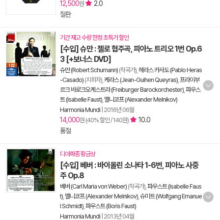
12,500
2.0
원
절판
기간 재고 수량 한정 초특가 할인
[수입] 슈만 : 첼로 협주곡, 피아노 트리오 1번 Op.6
3 [+보너스 DVD]
슈만 (Robert Schumann)
(작곡가),
헤라스 카사도 (Pablo Heras
-Casado)
(지휘자),
케라스 (Jean-Guihen Queyras)
,
프라이부
르크 바로크오케스트라 (Freiburger Barockorchester)
,
파우스
트 (Isabelle Faust)
,
멜니코프 (Alexander Melnikov)
Harmonia Mundi
|
2016년 06월
14,000
10.0
원 (40% 할인 / 140원)
품절
디아파종 황금상
[수입] 베버 : 바이올린 소나타 1-6번, 피아노 사중
주 Op.8
베버 (Carl Maria von Weber)
(작곡가),
파우스트 (Isabelle Faus
t)
,
멜니코프 (Alexander Melnikov)
,
슈미트 (Wolfgang Emanue
l Schmidt)
,
파우스트 (Boris Faust)
Harmonia Mundi
|
2013년 04월