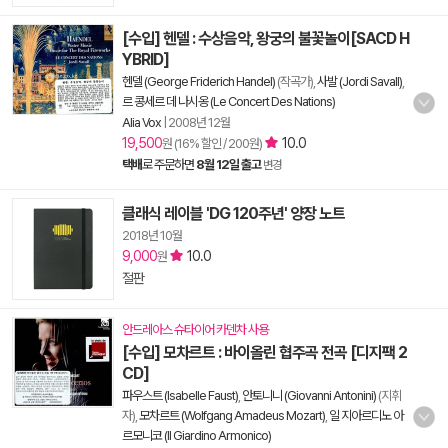
[수입] 헨델 : 수상음악, 왕궁의 불꽃놀이[SACD H
YBRID]
헨델 (George Friderich Handel)
(작곡가),
사발 (Jordi Savall)
,
르 콩세르 데 나시옹 (Le Concert Des Nations)
Alia Vox
|
2008년 12월
19,500
10.0
원 (16% 할인 / 200원)
택배
로 주문하면
8월 12일 출고
변경
클래식 레이블 'DG 120주년' 양장 노트
2018년 10월
9,000
10.0
원
절판
안드레아스 슈타이어 카덴차 사용
[수입] 모차르트 : 바이올린 협주곡 전곡 [디지팩 2
CD]
파우스트 (Isabelle Faust)
,
안토니니 (Giovanni Antonini)
(지휘
자),
모차르트 (Wolfgang Amadeus Mozart)
,
일 지아르디노 아
르모니코 (Il Giardino Armonico)