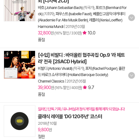
외 [디지팩 2CD]
바흐 (Johann Sebastian Bach)
(작곡가),
포르크 (Bernhard For
ck)
(지휘자),
파우스트 (Isabelle Faust)
,
베를린 고음악 아카데미
(Akademie Fur Alte Musik Berlin)
,
레플러 (Xenia Loeffler)
Harmonia Mundi
|
2019년 03월
32,800
10.0
원 (16% 할인 / 330원)
품절
[수입] 비발디 : 바이올린 협주곡집 Op.9 '라 체트
라' 전곡 [2SACD Hybrid]
비발디 (Antonio Vivaldi)
(작곡가),
포저 (Rachel Podger)
,
홀란
드 바로크 소사이어티 (Holland Baroque Society)
Channel Classics
|
2012년 05월
39,900
9.7
원 (16% 할인 / 400원)
품절
알라딘 단독 기획 / 유니버설과 정식계약을 통해 제작 되었습니다
클래식 레이블 'DG 120주년' 코스터
2018년 10월
9,800
원
절판