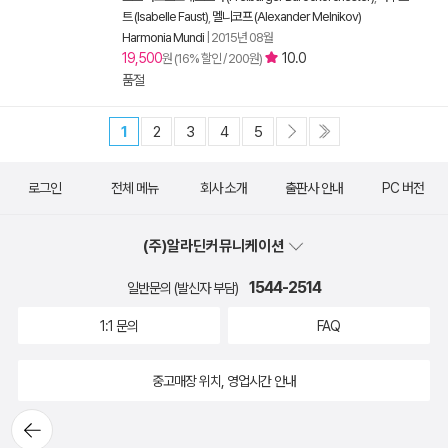
트 (Isabelle Faust)
,
멜니코프 (Alexander Melnikov)
Harmonia Mundi
|
2015년 08월
19,500
10.0
원 (16% 할인 / 200원)
품절
1
2
3
4
5
로그인
전체 메뉴
회사 소개
출판사 안내
PC 버전
(주)알라딘커뮤니케이션
1544-2514
일반문의 (발신자 부담)
1:1 문의
FAQ
중고매장 위치, 영업시간 안내
뒤로가
기