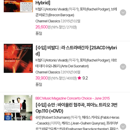
Hybrid]
비발디 (Antonio Vivaldi)
(작곡가),
포저 (Rachel Podger)
,
브레
콘 바로크 (Brecon Baroque)
Channel Classics
|
2015년 02월
26,600
원 (18% 할인 / 270원)
품절
[수입] 비발디 : 라 스트라바간자 [2SACD Hybri
d]
비발디 (Antonio Vivaldi)
(작곡가),
포저 (Rachel Podger)
,
아르
테 데이 수오나토리 (Arte Dei Suonatori)
Channel Classics
|
2010년 06월
39,900
9.2
원 (16% 할인 / 400원)
품절
BBC Music Magazine Concerto Choice - June 2015
[수입] 슈만 : 바이올린 협주곡, 피아노 트리오 3번
Op.110 (+DVD)
슈만 (Robert Schumann)
(작곡가),
헤라스 카사도 (Pablo Heras
-Casado)
(지휘자),
케라스 (Jean-Guihen Queyras)
,
프라이부
르크 바로크오케스트라 (Freiburger Barockorchester)
,
파우스