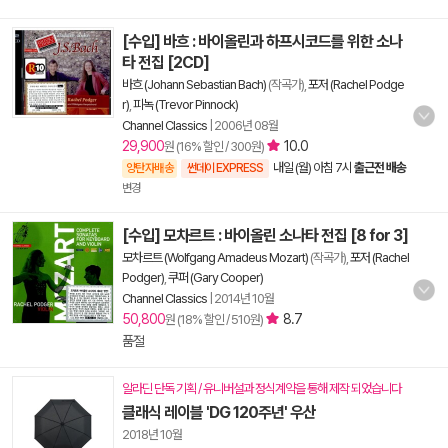
[수입] 바흐 : 바이올린과 하프시코드를 위한 소나
타 전집 [2CD]
바흐 (Johann Sebastian Bach)
(작곡가),
포저 (Rachel Podge
r)
,
피녹 (Trevor Pinnock)
Channel Classics
|
2006년 08월
29,900
10.0
원 (16% 할인 / 300원)
내일 (월) 아침 7시
출근전 배송
양탄자배송
썬데이 EXPRESS
변경
[수입] 모차르트 : 바이올린 소나타 전집 [8 for 3]
모차르트 (Wolfgang Amadeus Mozart)
(작곡가),
포저 (Rachel
Podger)
,
쿠퍼 (Gary Cooper)
Channel Classics
|
2014년 10월
50,800
8.7
원 (18% 할인 / 510원)
품절
알라딘 단독 기획 / 유니버설과 정식계약을 통해 제작 되었습니다
클래식 레이블 'DG 120주년' 우산
2018년 10월