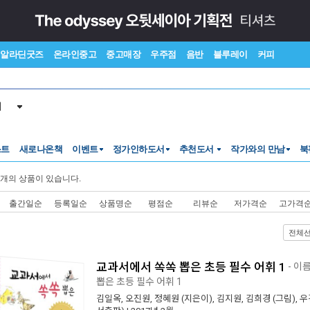
알라딘굿즈
온라인중고
중고매장
우주점
음반
블루레이
커피
서
스트
새로나온책
이벤트
정가인하도서
추천도서
작가와의 만남
북
개의 상품이 있습니다.
출간일순
등록일순
상품명순
평점순
리뷰순
저가격순
고가격
전체
교과서에서 쏙쏙 뽑은 초등 필수 어휘 1
- 이
뽑은 초등 필수 어휘 1
김일옥
,
오진원
,
정혜원
(지은이),
김지원
,
김희경
(그림),
우