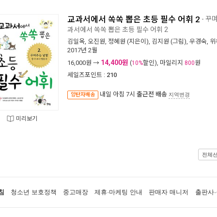
교과서에서 쏙쏙 뽑은 초등 필수 어휘 2
- 꾸
과서에서 쏙쏙 뽑은 초등 필수 어휘 2
김일옥
,
오진원
,
정혜원
(지은이),
김지원
(그림),
우경숙
,
위
2017년 2월
14,400원
16,000
원 →
(
할인), 마일리지
원
10%
800
세일즈포인트 :
210
내일 아침 7시
출근전 배송
양탄자배송
지역변경
미리보기
전체
침
청소년 보호정책
중고매장
제휴·마케팅 안내
판매자 매니저
출판사·