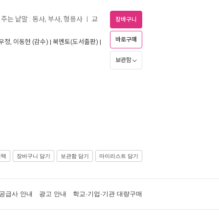
며주는 낱말 : 동사, 부사, 형용사
교
ㅣ
장바구니
바로구매
우정
,
이동현
(감수) |
북멘토(도서출판)
|
보관함
선택
장바구니 담기
보관함 담기
마이리스트 담기
공급사 안내
광고 안내
학교·기업·기관 대량구매