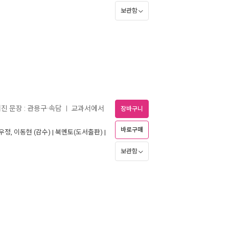
보관함
어진 문장 : 관용구·속담
교과서에서
ㅣ
장바구니
바로구매
우정
,
이동현
(감수) |
북멘토(도서출판)
|
보관함