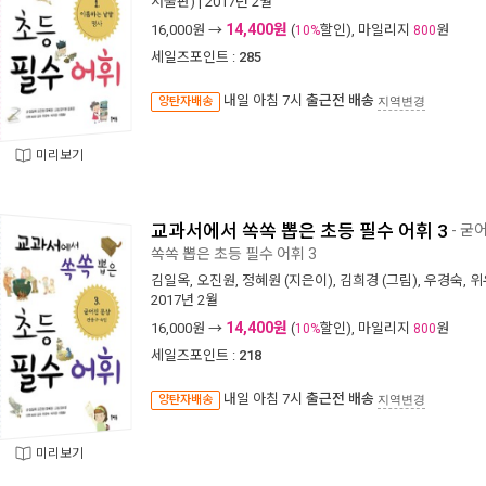
서출판)
| 2017년 2월
14,400원
16,000
원 →
(
할인), 마일리지
원
10%
800
세일즈포인트 :
285
내일 아침 7시
출근전 배송
양탄자배송
지역변경
미리보기
교과서에서 쏙쏙 뽑은 초등 필수 어휘 3
- 굳
쏙쏙 뽑은 초등 필수 어휘 3
김일옥
,
오진원
,
정혜원
(지은이),
김희경
(그림),
우경숙
,
위
2017년 2월
14,400원
16,000
원 →
(
할인), 마일리지
원
10%
800
세일즈포인트 :
218
내일 아침 7시
출근전 배송
양탄자배송
지역변경
미리보기