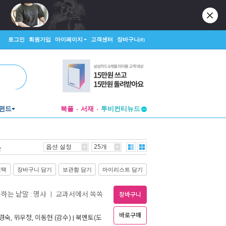
로그인
회원가입
마이페이지
고객센터
장바구니
(0)
펀드
북플
서재
투비컨티뉴드
창작플랫폼
투비컨티뉴드
옵션 설정
25개
순
선택
장바구니 담기
보관함 담기
마이리스트 담기
름하는 낱말 : 명사
교과서에서 쏙쏙
ㅣ
장바구니
바로구매
경숙
,
위우정
,
이동현
(감수) |
북멘토(도