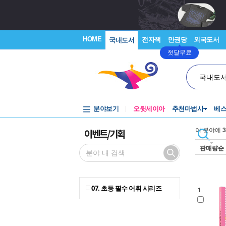
HOME
전자책
만권당
외국도서
국내도서
첫달무료
국내도
분야보기
오뒷세이아
추천마법사
베
이벤트/기획
이 분야에
3
판매량순
07. 초등 필수 어휘 시리즈
1.