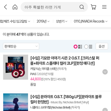
팝/재즈 수입 입고알림
2019년
상반기
0110_INVADA Records
이 분야에
47
개의 상품이 있습니다.
옵션
[수입] 기묘한 이야기 시즌 2 O.S.T. [크리스탈 퍼
플+화이트 스플래터 컬러 2LP][한정 에디션]
카일 딕슨
,
마이클 스테인
(작곡가)
PIAS
|
2020년 10월
44,800
원 (16% 할인 / 450원)
품절
[수입] 문라이트 O.S.T. [180g LP][문라이트 블루
컬러 한정반]
- Music By. Nicholas Britell [Vinyl]
니콜라스 브라이텔 (Nicholas Britell)
(작곡가)