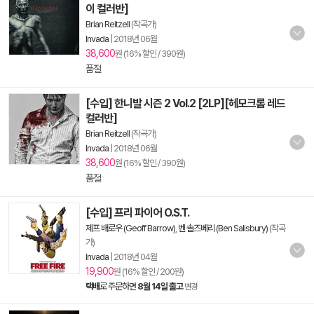
이 컬러반]
Brian Reitzell
(작곡가)
Invada
|
2018년 06월
38,600
원 (16% 할인 / 390원)
품절
[수입] 한니발 시즌 2 Vol.2 [2LP][헤모크롬 레드
컬러반]
Brian Reitzell
(작곡가)
Invada
|
2018년 06월
38,600
원 (16% 할인 / 390원)
품절
[수입] 프리 파이어 O.S.T.
제프 배로우 (Geoff Barrow)
,
벤 솔즈베리 (Ben Salisbury)
(작곡
가)
Invada
|
2018년 04월
19,900
원 (16% 할인 / 200원)
택배
로 주문하면
8월 14일 출고
변경