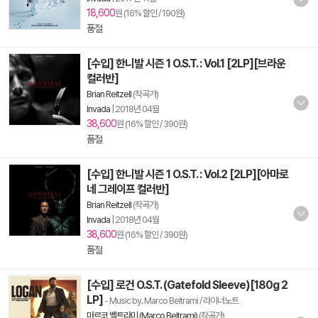
18,600
원 (16% 할인 / 190원)
품절
[수입] 한니발 시즌 1 O.S.T. : Vol.1 [2LP][브라운
컬러반]
Brian Reitzell
(작곡가)
Invada
|
2018년 04월
38,600
원 (16% 할인 / 390원)
품절
[수입] 한니발 시즌 1 O.S.T. : Vol.2 [2LP][아마로
네 그레이프 컬러반]
Brian Reitzell
(작곡가)
Invada
|
2018년 04월
38,600
원 (16% 할인 / 390원)
품절
[수입] 로건 O.S.T. (Gatefold Sleeve)[180g 2
LP]
- Music by. Marco Beltrami / 라이너노트
마르코 벨트라미 (Marco Beltrami)
(작곡가)