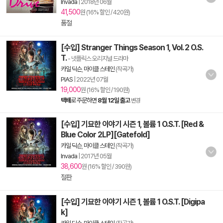
Invada
|
2018년 06월
41,500
원 (16% 할인 / 420원)
품절
[수입] Stranger Things Season 1, Vol. 2 O.S.
T.
- 넷플릭스 오리지널 드라마
카일 딕슨
,
마이클 스테인
(작곡가)
PIAS
|
2022년 07월
19,000
원 (16% 할인 / 190원)
택배
로 주문하면
8월 12일 출고
변경
[수입] 기묘한 이야기 시즌 1, 볼륨 1 O.S.T. [Red &
Blue Color 2LP][Gatefold]
카일 딕슨
,
마이클 스테인
(작곡가)
Invada
|
2017년 05월
38,600
원 (16% 할인 / 390원)
절판
[수입] 기묘한 이야기 시즌 1, 볼륨 1 O.S.T. [Digipa
k]