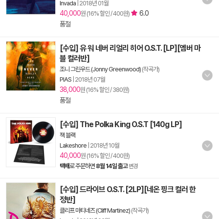
Invada
|
2018년 01월
40,000
6.0
원 (16% 할인 / 400원)
품절
[수입] 유 워 네버 리얼리 히어 O.S.T. [LP][엠버 마
블 컬러반]
조니 그린우드 (Jonny Greenwood)
(작곡가)
PIAS
|
2018년 07월
38,000
원 (16% 할인 / 380원)
품절
[수입] The Polka King O.S.T [140g LP]
잭 블랙
Lakeshore
|
2018년 10월
40,000
원 (16% 할인 / 400원)
택배
로 주문하면
8월 14일 출고
변경
[수입] 드라이브 O.S.T. [2LP][네온 핑크 컬러 한
정반]
클리프 마티네즈 (Cliff Martinez)
(작곡가)