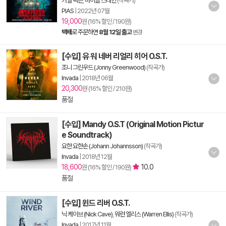
카일 딕슨
,
마이클 스테인
(작곡가)
PIAS
|
2022년 07월
19,000
원 (16% 할인 / 190원)
택배
로 주문하면
8월 12일 출고
변경
[수입] 유 워 네버 리얼리 히어 O.S.T.
조니 그린우드 (Jonny Greenwood)
(작곡가)
Invada
|
2018년 06월
20,300
원 (16% 할인 / 210원)
품절
[수입] Mandy O.S.T (Original Motion Pictur
e Soundtrack)
요한 요한손 (Johann Johannsson)
(작곡가)
Invada
|
2018년 12월
18,600
10.0
원 (16% 할인 / 190원)
품절
[수입] 윈드 리버 O.S.T.
닉 케이브 (Nick Cave)
,
워런 엘리스 (Warren Ellis)
(작곡가)
Invada
|
2017년 11월