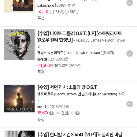
Lakeshore
|
2018년 01월
50,100
원 (16% 할인 / 510원)
품절
[수입] 나이트 크롤러 O.S.T. [LP][스트릿라이트
옐로우 컬러 한정반]
- Music By. James Newton Howar
d
제임스 뉴튼 하워드 (James Newton Howard)
(작곡가)
Invada
|
2018년 01월
34,300
원 (16% 할인 / 350원)
품절
[수입] 서던 리치: 소멸의 땅 O.S.T.
제프 배로우 (Geoff Barrow)
,
벤 솔즈베리 (Ben Salisbury)
(작곡
가)
Invada
|
2018년 07월
18,600
원 (16% 할인 / 190원)
품절
[수입] 한니발 시즌3 Vol.1 [2LP][시칠리안 바닐