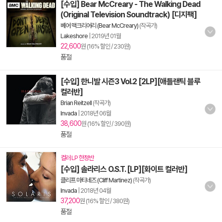
[수입] Bear McCreary - The Walking Dead
(Original Television Soundtrack) [디지팩]
베어 맥크리어리 (Bear McCreary)
(작곡가)
Lakeshore
|
2019년 01월
22,600
원 (16% 할인 / 230원)
품절
[수입] 한니발 시즌3 Vol.2 [2LP][애틀랜틱 블루
컬러반]
Brian Reitzell
(작곡가)
Invada
|
2018년 06월
38,600
원 (16% 할인 / 390원)
품절
컬러 LP 한정반
[수입] 솔라리스 O.S.T. [LP][화이트 컬러반]
클리프 마티네즈 (Cliff Martinez)
(작곡가)
Invada
|
2018년 04월
37,200
원 (16% 할인 / 380원)
품절