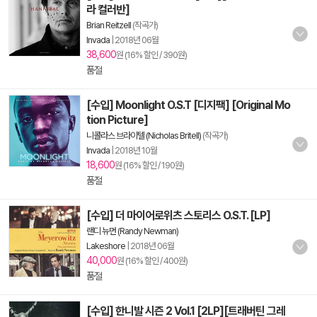
라 컬러반]
Brian Reitzell
(작곡가)
Invada
|
2018년 06월
38,600
원 (16% 할인 / 390원)
품절
[수입] Moonlight O.S.T [디지팩] [Original Mo
tion Picture]
니콜라스 브라이텔 (Nicholas Britell)
(작곡가)
Invada
|
2018년 10월
18,600
원 (16% 할인 / 190원)
품절
[수입] 더 마이어로위츠 스토리스 O.S.T. [LP]
랜디 뉴먼 (Randy Newman)
Lakeshore
|
2018년 06월
40,000
원 (16% 할인 / 400원)
품절
[수입] 한니발 시즌 2 Vol.1 [2LP][트래버틴 그레