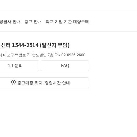
공급사 안내
광고 안내
학교·기업·기관 대량구매
센터 1544-2514 (발신자 부담)
 마포구 백범로 71 숨도빌딩 7층
Fax 02-6926-2600
1:1 문의
FAQ
중고매장 위치, 영업시간 안내