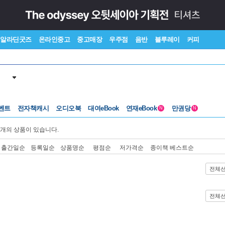
알라딘굿즈
온라인중고
중고매장
우주점
음반
블루레이
커피
벤트
전자책캐시
오디오북
대여eBook
연재eBook
만권당
N
N
개의 상품이 있습니다.
출간일순
등록일순
상품명순
평점순
저가격순
종이책 베스트순
전체
전체