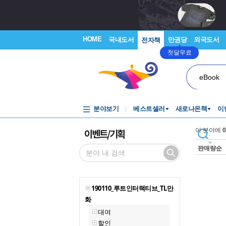
HOME
국내도서
만권당
외국도서
전자책
첫달무료
eBook
분야보기
베스트셀러
새로나온책
이
이벤트/기획
이 분야에
0
판매량순
190110_루트인터랙티브_TL만
화
대여
할인