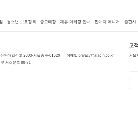
침
청소년 보호정책
중고매장
제휴·마케팅 안내
판매자 매니저
출판사·
고객
신판매업신고 2003-서울중구-01520
이메일 privacy@aladin.co.kr
서울시
구 서소문로 89-31