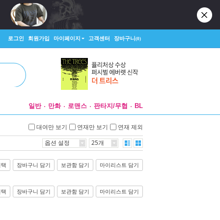
로그인
회원가입
마이페이지
고객센터
장바구니
(0)
일반
만화
로맨스
판타지/무협
BL
대여만 보기
연재만 보기
연재 제외
옵션 설정
25개
선택
장바구니 담기
보관함 담기
마이리스트 담기
선택
장바구니 담기
보관함 담기
마이리스트 담기