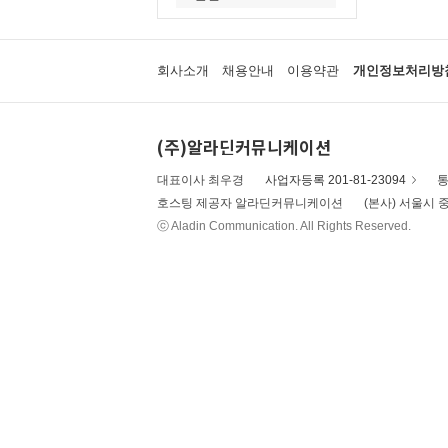
회사소개
채용안내
이용약관
개인정보처리방
(주)알라딘커뮤니케이션
대표이사 최우경
사업자등록 201-81-23094
통
호스팅 제공자 알라딘커뮤니케이션
(본사) 서울시 중
ⓒ Aladin Communication. All Rights Reserved.