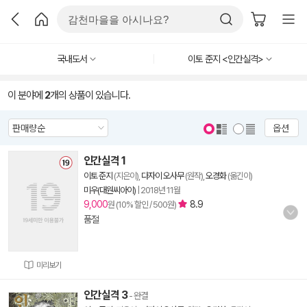
국내도서
이토 준지 <인간실격>
이 분야에
2
개의 상품이 있습니다.
옵션
인간실격 1
이토 준지
(지은이),
다자이 오사무
(원작),
오경화
(옮긴이)
미우(대원씨아이)
|
2018년 11월
9,000
8.9
원 (10% 할인 / 500원)
품절
미리보기
인간실격 3
- 완결