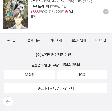
이토 준지
(지은이),
다자이 오사무
(원작),
오경화
(옮긴이)
미우(대원씨아이)
|
2019년 01월
9,000
9.1
원 (10% 할인 / 500원)
품절
로그인
전체 메뉴
회사 소개
출판사 안내
PC 버전
(주)알라딘커뮤니케이션
1544-2514
일반문의 (발신자 부담)
1:1 문의
FAQ
중고매장 위치, 영업시간 안내
뒤로가
기