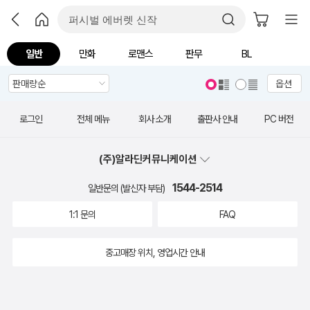
일반
만화
로맨스
판무
BL
옵션
로그인
전체 메뉴
회사 소개
출판사 안내
PC 버전
(주)알라딘커뮤니케이션
1544-2514
일반문의 (발신자 부담)
1:1 문의
FAQ
중고매장 위치, 영업시간 안내