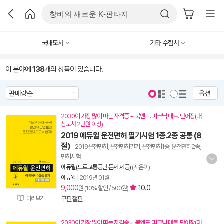
국내도서
기타 수험서
이 분야에
138
개의 상품이 있습니다.
옵션
2030이 가장 많이 따는 자격증 + 북엔드. 피크닉 매트. 단어장(대
상도서 2만원 이상)
2019 에듀윌 운전면허 필기시험 1종.2종 공통 (8
절)
- 2019운전면허, 운전면허필기, 운전면허1종, 운전면허2종,
면허시험
에듀윌(도로교통공단 문제 제공)
(지은이)
에듀윌
|
2019년 01월
9,000
10.0
원 (10% 할인 / 500원)
미리보기
구판절판
2030이 가장 많이 따는 자격증 + 북엔드. 피크닉 매트. 단어장(대