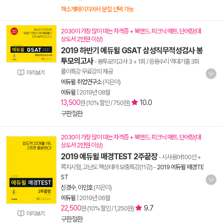
책소개페이지에서 분철 선택 가능
2030이 가장 많이 따는 자격증 + 북엔드. 피크닉 매트. 단어장(대
상도서 2만원 이상)
2019 하반기 에듀윌 GSAT 삼성직무적성검사 봉
투모의고사
- 봉투모의고사 3 + 1회 / 응용수리 역대기출 3회
풀이특강 무료강의 제공
미리보기
에듀윌 취업연구소
(지은이)
에듀윌
|
2019년 08월
13,500
10.0
원 (10% 할인 / 750원)
구판절판
2030이 가장 많이 따는 자격증 + 북엔드. 피크닉 매트. 단어장(대
상도서 2만원 이상)
2019 에듀윌 매경TEST 2주끝장
- 시사용어100선 +
쪽지시험, 고난도 핵심테마 보충특강(11강)
-
2019 에듀윌 매경TE
ST
신경수
,
이인호
(지은이)
에듀윌
|
2019년 06월
22,500
9.7
원 (10% 할인 / 1,250원)
미리보기
구판절판