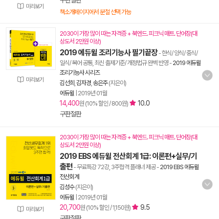
구판절판
미리보기
책소개페이지에서 분철 선택 가능
2030이 가장 많이 따는 자격증 + 북엔드. 피크닉 매트. 단어장(대
상도서 2만원 이상)
2019 에듀윌 조리기능사 필기끝장
- 한식/ 양식/ 중식/
일식/ 복어 공통, 최신 출제기준/ 개정법규 완벽 반영
-
2019 에듀윌
조리기능사 시리즈
미리보기
김선희
,
김자경
,
송은주
(지은이)
에듀윌
|
2019년 01월
14,400
10.0
원 (10% 할인 / 800원)
구판절판
2030이 가장 많이 따는 자격증 + 북엔드. 피크닉 매트. 단어장(대
상도서 2만원 이상)
2019 EBS 에듀윌 전산회계 1급: 이론편+실무/기
출편
- 무료특강 72강, 3주합격 플래너 제공
-
2019 EBS 에듀윌
전산회계
김성수
(지은이)
에듀윌
|
2019년 01월
20,700
9.5
원 (10% 할인 / 1,150원)
미리보기
구판절판