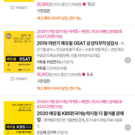
30,600
10.0
원 (10% 할인 / 1,700원)
미리보기
구판절판
책소개페이지에서 분철 선택 가능
2030이 가장 많이 따는 자격증 + 북엔드. 피크닉 매트. 단어장(대
상도서 2만원 이상)
2019 하반기 에듀윌 GSAT 삼성직무적성검사
- 최
신기출 분석 + 주요문제 풀이 특강 + 수포자 부활 특강 + 면접 특강
무료강의 제공 (특별부록 : 빈출 사자성어 요약집)
에듀윌 취업연구소
(지은이)
에듀윌
|
2019년 06월
18,900
9.4
원 (10% 할인 / 1,050원)
미리보기
구판절판
책소개페이지에서 분철 선택 가능
2030이 가장 많이 따는 자격증 + 북엔드. 피크닉 매트. 단어장(대
상도서 2만원 이상)
2020 에듀윌 KBS한국어능력시험 더 풀어볼 문제
집
- 영역별로 정리한 기출변형 문제, 듣기 MP3 파일 무료 다운로
드
신은재
,
김지학
(지은이)