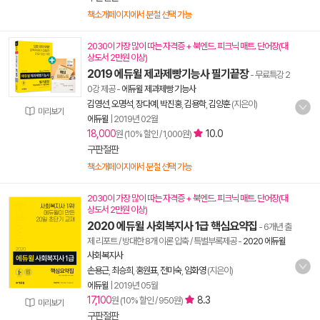
책소개페이지에서 분철 선택 가능
2030이 가장 많이 따는 자격증 + 북엔드. 피크닉 매트. 단어장(대
상도서 2만원 이상)
2019 에듀윌 제과제빵기능사 필기끝장
- 무료특강 2
0강 제공
-
에듀윌 제과제빵 기능사
김영선
,
오명석
,
장다예
,
박진홍
,
김용학
,
김양훈
(지은이)
미리보기
에듀윌
|
2019년 02월
18,000
10.0
원 (10% 할인 / 1,000원)
구판절판
책소개페이지에서 분철 선택 가능
2030이 가장 많이 따는 자격증 + 북엔드. 피크닉 매트. 단어장(대
상도서 2만원 이상)
2020 에듀윌 사회복지사 1급 핵심요약집
- 6개년 출
제 리포트 / 방대한 8개 이론 압축 / 특별부록제공
-
2020 에듀윌
사회복지사
손용근
,
최승희
,
홍원표
,
전미숙
,
임화영
(지은이)
에듀윌
|
2019년 05월
17,100
8.3
원 (10% 할인 / 950원)
미리보기
구판절판