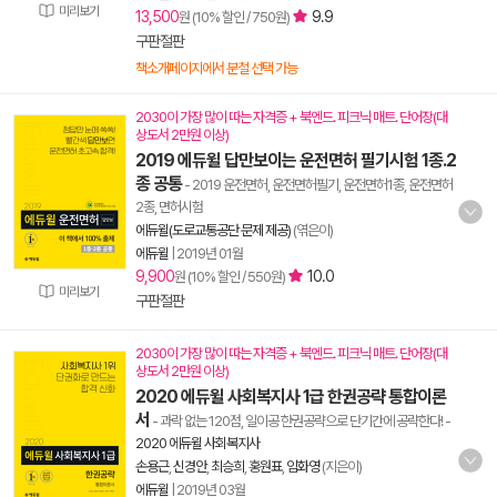
미리보기
13,500
9.9
원 (10% 할인 / 750원)
구판절판
책소개페이지에서 분철 선택 가능
2030이 가장 많이 따는 자격증 + 북엔드. 피크닉 매트. 단어장(대
상도서 2만원 이상)
2019 에듀윌 답만보이는 운전면허 필기시험 1종.2
종 공통
- 2019 운전면허, 운전면허필기, 운전면허1종, 운전면허
2종, 면허시험
에듀윌(도로교통공단 문제 제공)
(엮은이)
에듀윌
|
2019년 01월
9,900
10.0
원 (10% 할인 / 550원)
미리보기
구판절판
2030이 가장 많이 따는 자격증 + 북엔드. 피크닉 매트. 단어장(대
상도서 2만원 이상)
2020 에듀윌 사회복지사 1급 한권공략 통합이론
서
- 과락 없는 120점, 일이공 한권공략으로 단기간에 공략한다!
-
2020 에듀윌 사회복지사
손용근
,
신경안
,
최승희
,
홍원표
,
임화영
(지은이)
에듀윌
|
2019년 03월