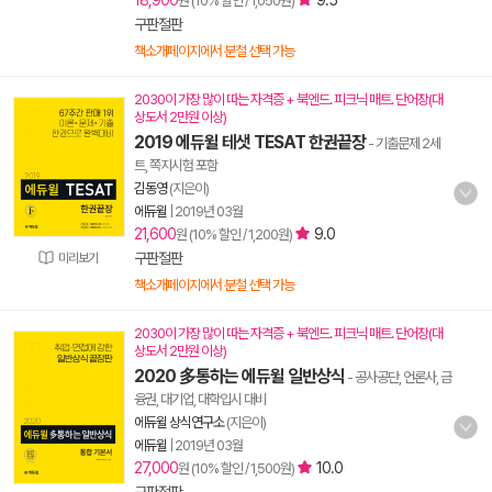
18,900
9.5
원 (10% 할인 / 1,050원)
구판절판
책소개페이지에서 분철 선택 가능
2030이 가장 많이 따는 자격증 + 북엔드. 피크닉 매트. 단어장(대
상도서 2만원 이상)
2019 에듀윌 테샛 TESAT 한권끝장
- 기출문제 2세
트, 쪽지시험 포함
김동영
(지은이)
에듀윌
|
2019년 03월
21,600
9.0
원 (10% 할인 / 1,200원)
구판절판
미리보기
책소개페이지에서 분철 선택 가능
2030이 가장 많이 따는 자격증 + 북엔드. 피크닉 매트. 단어장(대
상도서 2만원 이상)
2020 多통하는 에듀윌 일반상식
- 공사공단, 언론사, 금
융권, 대기업, 대학입시 대비
에듀윌 상식연구소
(지은이)
에듀윌
|
2019년 03월
27,000
10.0
원 (10% 할인 / 1,500원)