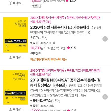
12,600
10.0
원 (10% 할인 / 700원)
미리보기
구판절판
2030이 가장 많이 따는 자격증 + 북엔드. 피크닉 매트. 단어장(대
상도서 2만원 이상)
2020 에듀윌 사회복지사 1급 기출문제집
- 최신 6개
년 기출문제 / 과락 탈출 키워드 / 20일 합격 챌린지 수록
손용근
(지은이)
에듀윌
|
2019년 06월
20,700
9.5
원 (10% 할인 / 1,150원)
구판절판
미리보기
책소개페이지에서 분철 선택 가능
2030이 가장 많이 따는 자격증 + 북엔드. 피크닉 매트. 단어장(대
상도서 2만원 이상)
2019 에듀윌 NCS+PSAT 공기업 수리 문제해결
능력 끝장마스터 (수문끝)
- 공기업 NCS 수리능력, 문제해
결능력 유형 완벽반영, PSAT 기출변형 문제 수록, PSAT형 NCS
심화교재/NCS 유형 학습 및 고난도 NCS 대비 가능
에듀윌 취업연구소
(지은이)
에듀윌
|
2019년 01월
미리보기