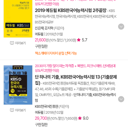
상도서 2만원 이상)
2019 에듀윌 KBS한국어능력시험 2주끝장
- KBS
한국어능력시험, 한국어능력시험, KBS한국어, KBS한국어교재, K
BS한국어공부
신은재
,
김지학
(지은이)
에듀윌
|
2019년 01월
21,600
5.7
원 (10% 할인 / 1,200원)
미리보기
구판절판
책소개페이지에서 분철 선택 가능
2030이 가장 많이 따는 자격증 + 북엔드. 피크닉 매트. 단어장(대
상도서 2만원 이상)
단 하나의 기출, KBS한국어능력시험 13 (기출문제
집)
- KBS한국어진흥원&에듀윌 독점출간, 최신기출문제 제48,
47, 46, 45회 수록(기출문제집 + 기출분석 해설집), 듣기 MP3파
일, OMR카드, 오답노트 제공
-
단 하나의 기출, KBS한국어능력시
험
KBS한국어진흥원
(지은이)
미리보기
에듀윌
|
2018년 02월
29,700
9.0
원 (10% 할인 / 1,650원)
구판절판