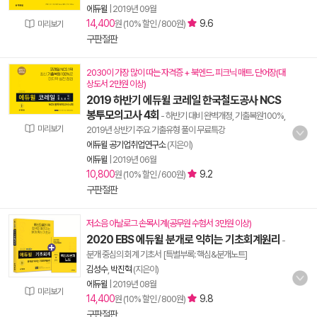
에듀윌
|
2019년 09월
14,400
9.6
원 (10% 할인 / 800원)
미리보기
구판절판
2030이 가장 많이 따는 자격증 + 북엔드. 피크닉 매트. 단어장(대
상도서 2만원 이상)
2019 하반기 에듀윌 코레일 한국철도공사 NCS
봉투모의고사 4회
- 하반기 대비 완벽개정, 기출복원100%,
미리보기
2019년 상반기 주요 기출유형 풀이 무료특강
에듀윌 공기업취업연구소
(지은이)
에듀윌
|
2019년 06월
10,800
9.2
원 (10% 할인 / 600원)
구판절판
저소음 아날로그 손목시계(공무원 수험서 3만원 이상)
2020 EBS 에듀윌 분개로 익히는 기초회계원리
-
분개 중심의 회계 기초서 [특별부록: 핵심&분개노트]
김성수
,
박진혁
(지은이)
에듀윌
|
2019년 08월
미리보기
14,400
9.8
원 (10% 할인 / 800원)
구판절판