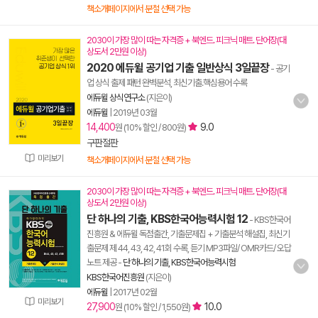
책소개페이지에서 분철 선택 가능
2030이 가장 많이 따는 자격증 + 북엔드. 피크닉 매트. 단어장(대
상도서 2만원 이상)
2020 에듀윌 공기업 기출 일반상식 3일끝장
- 공기
업 상식 출제 패턴 완벽분석, 최신기출.핵심용어 수록
에듀윌 상식연구소
(지은이)
에듀윌
|
2019년 03월
14,400
9.0
원 (10% 할인 / 800원)
구판절판
미리보기
책소개페이지에서 분철 선택 가능
2030이 가장 많이 따는 자격증 + 북엔드. 피크닉 매트. 단어장(대
상도서 2만원 이상)
단 하나의 기출, KBS한국어능력시험 12
- KBS한국어
진흥원 & 에듀윌 독점출간, 기출문제집 + 기출분석 해설집, 최신기
출문제 제 44, 43, 42, 41회 수록, 듣기 MP3파일/ OMR카드/ 오답
노트 제공
-
단 하나의 기출, KBS한국어능력시험
KBS한국어진흥원
(지은이)
에듀윌
|
2017년 02월
미리보기
27,900
10.0
원 (10% 할인 / 1,550원)