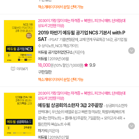
책소개페이지에서 분철 선택 가능
2030이 가장 많이 따는 자격증 + 북엔드. 피크닉 매트. 단어장(대
상도서 2만원 이상)
2019 하반기 에듀윌 공기업 NCS 기본서 with P
SAT
- PSAT 기출변형문제, 교재 연계 무료특강 14강, 공기업 필
수 상식노트, NCS 핵심가이드
에듀윌 공기업취업연구소
(지은이)
에듀윌
|
2019년 06월
18,000
9.9
원 (10% 할인 / 1,000원)
미리보기
구판절판
책소개페이지에서 분철 선택 가능
2030이 가장 많이 따는 자격증 + 북엔드. 피크닉 매트. 단어장(대
상도서 2만원 이상)
에듀윌 상공회의소한자 3급 2주끝장
- 상공회의소한자
완벽대비, 우선순위 배열로 쉽고 빠른 합격보장, 특별부록(빠르게
끝내는 한자노트) + 플래너(2주끝장, 7일끝장) + 모의고사 4회 +
틀린한자 복습노트 수록
차기석
(지은이)
에듀윌
|
2019년 07월