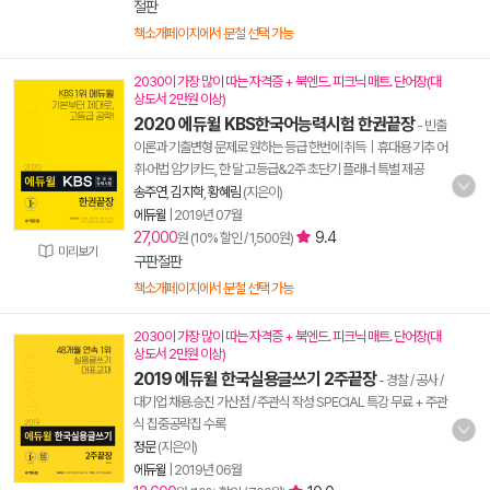
절판
책소개페이지에서 분철 선택 가능
2030이 가장 많이 따는 자격증 + 북엔드. 피크닉 매트. 단어장(대
상도서 2만원 이상)
2020 에듀윌 KBS한국어능력시험 한권끝장
- 빈출
이론과 기출변형 문제로 원하는 등급 한번에 취득｜휴대용 기추 어
휘·어법 암기카드, 한 달 고등급&2주 초단기 플래너 특별 제공
송주연
,
김지학
,
황혜림
(지은이)
에듀윌
|
2019년 07월
27,000
9.4
원 (10% 할인 / 1,500원)
미리보기
구판절판
책소개페이지에서 분철 선택 가능
2030이 가장 많이 따는 자격증 + 북엔드. 피크닉 매트. 단어장(대
상도서 2만원 이상)
2019 에듀윌 한국실용글쓰기 2주끝장
- 경찰 / 공사 /
대기업 채용.승진 가산점 / 주관식 작성 SPECIAL 특강 무료 + 주관
식 집중공략집 수록
정문
(지은이)
에듀윌
|
2019년 06월