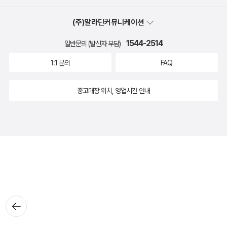
(주)알라딘커뮤니케이션
1544-2514
일반문의 (발신자 부담)
1:1 문의
FAQ
중고매장 위치, 영업시간 안내
뒤로가
기