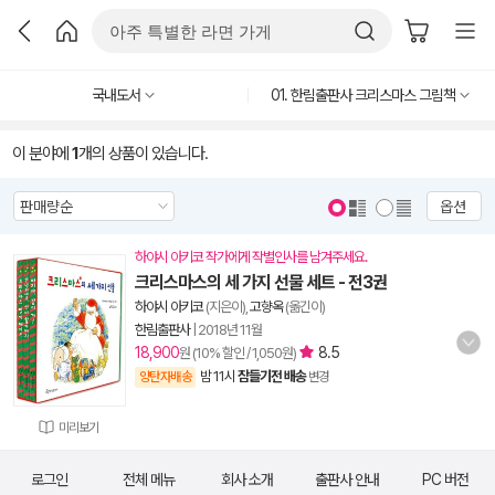
국내도서
01. 한림출판사 크리스마스 그림책
이 분야에
1
개의 상품이 있습니다.
옵션
하야시 아키코 작가에게 작별인사를 남겨주세요.
크리스마스의 세 가지 선물 세트 - 전3권
하야시 아키코
(지은이),
고향옥
(옮긴이)
한림출판사
|
2018년 11월
18,900
8.5
원 (10% 할인 / 1,050원)
밤 11시
잠들기전 배송
양탄자배송
변경
미리보기
로그인
전체 메뉴
회사 소개
출판사 안내
PC 버전