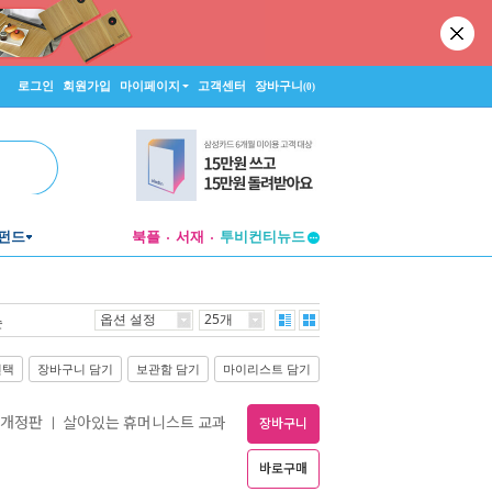
로그인
회원가입
마이페이지
고객센터
장바구니
(0)
펀드
북플
서재
투비컨티뉴드
창작플랫폼
투비컨티뉴드
옵션 설정
25개
순
선택
장바구니 담기
보관함 담기
마이리스트 담기
 개정판
살아있는 휴머니스트 교과
ㅣ
장바구니
바로구매