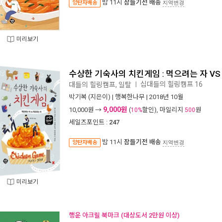
밤 11시
잠들기전 배송
양탄자배송
지역변경
미리보기
수상한 기숙사의 치킨게임 : 먹으려는 자 VS
십대들의 힐링캠프 16
대들의 힐링캠프, 일탈
ㅣ
박기복
(지은이) |
행복한나무
| 2018년 10월
9,000원
10,000
원 →
(
할인), 마일리지
원
10%
500
세일즈포인트 :
247
밤 11시
잠들기전 배송
양탄자배송
지역변경
미리보기
행운 아크릴 북마크 (대상도서 2만원 이상)