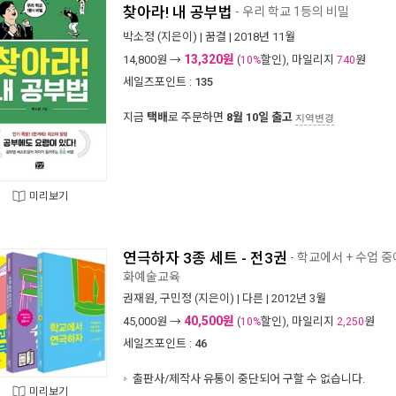
찾아라! 내 공부법
- 우리 학교 1등의 비밀
박소정
(지은이) |
꿈결
| 2018년 11월
13,320원
14,800
원 →
(
할인), 마일리지
원
10%
740
세일즈포인트 :
135
지금
택배
로 주문하면
8월 10일 출고
지역변경
미리보기
연극하자 3종 세트 - 전3권
- 학교에서 + 수업 
화예술교육
권재원
,
구민정
(지은이) |
다른
| 2012년 3월
40,500원
45,000
원 →
(
할인), 마일리지
원
10%
2,250
세일즈포인트 :
46
출판사/제작사 유통이 중단되어 구할 수 없습니다.
미리보기