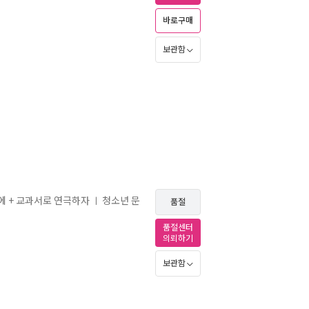
바로구매
보관함
중에 + 교과서로 연극하자
청소년 문
ㅣ
품절
품절센터
의뢰하기
보관함