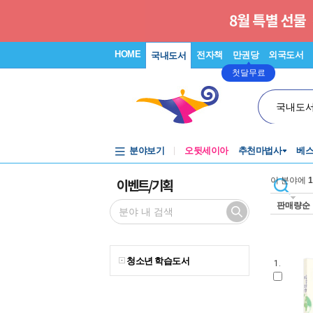
HOME
전자책
만권당
외국도서
국내도서
첫달무료
국내도
분야보기
오뒷세이아
추천마법사
베
이벤트/기획
이 분야에
1
판매량순
청소년 학습도서
1.