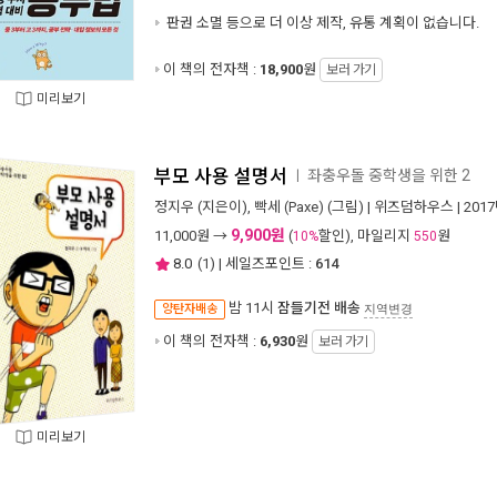
판권 소멸 등으로 더 이상 제작, 유통 계획이 없습니다.
이 책의 전자책 :
18,900
원
보러 가기
미리보기
부모 사용 설명서
좌충우돌 중학생을 위한 2
ㅣ
정지우
(지은이),
빡세 (Paxe)
(그림) |
위즈덤하우스
| 201
9,900원
11,000
원 →
(
할인), 마일리지
원
10%
550
8.0
(
1
) | 세일즈포인트 :
614
밤 11시
잠들기전 배송
양탄자배송
지역변경
이 책의 전자책 :
6,930
원
보러 가기
미리보기