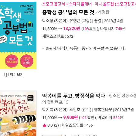
초중고 참고서 + 스터디 플래너 · 미니 콜드컵 (초중고참고서
중학생 공부법의 모든 것
- 개정판
박소정
(지은이),
유영근
(그림) |
꿈결
| 2018년 4월
13,320원
14,800
원 →
(
할인), 마일리지
원
10%
740
세일즈포인트 :
572
출판사/제작사 유통이 중단되어 구할 수 없습니다.
미리보기
떡볶이를 두고, 방정식을 먹다
- 청소년 성장소
의 힐링캠프 15
박기복
(지은이),
조안호
(감수) |
행복한나무
| 2018년 7월
9,900원
11,000
원 →
(
할인), 마일리지
원
10%
550
8.0
(
2
) | 세일즈포인트 :
456