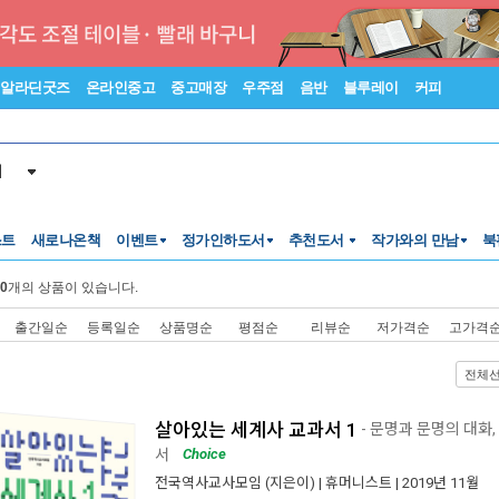
알라딘굿즈
온라인중고
중고매장
우주점
음반
블루레이
커피
서
스트
새로나온책
이벤트
정가인하도서
추천도서
작가와의 만남
북
0
개의 상품이 있습니다.
출간일순
등록일순
상품명순
평점순
리뷰순
저가격순
고가격
전체
살아있는 세계사 교과서 1
- 문명과 문명의 대화,
서
Choice
전국역사교사모임
(지은이) |
휴머니스트
| 2019년 11월