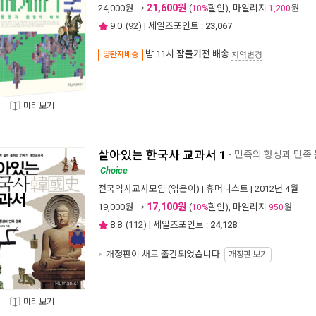
21,600원
24,000
원 →
(
할인), 마일리지
원
10%
1,200
9.0
(
92
) | 세일즈포인트 :
23,067
밤 11시
잠들기전 배송
양탄자배송
지역변경
미리보기
살아있는 한국사 교과서 1
- 민족의 형성과 민족
Choice
전국역사교사모임
(엮은이) |
휴머니스트
| 2012년 4월
17,100원
19,000
원 →
(
할인), 마일리지
원
10%
950
8.8
(
112
) | 세일즈포인트 :
24,128
개정판이 새로 출간되었습니다.
개정판 보기
미리보기