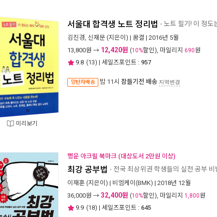
서울대 합격생 노트 정리법
- 노트 필기! 이 정
김진경
,
신재문
(지은이) |
꿈결
| 2016년 5월
12,420원
13,800
원 →
(
할인), 마일리지
원
10%
690
9.8
(
13
) | 세일즈포인트 :
957
밤 11시
잠들기전 배송
양탄자배송
지역변경
미리보기
행운 아크릴 북마크 (대상도서 2만원 이상)
최강 공부법
- 전국 최상위권 학생들의 실전 공부 비
이재훈
(지은이) |
비엠케이(BMK)
| 2018년 12월
32,400원
36,000
원 →
(
할인), 마일리지
원
10%
1,800
9.9
(
18
) | 세일즈포인트 :
645