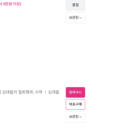
 3만원 이상)
품절
보관함
설 십대들의 힐링캠프, 수학
십대들
ㅣ
장바구니
바로구매
보관함