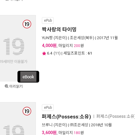
ePub
짝사랑의 타이밍
YUN짱
(지은이) |
조은세상(북두)
| 2017년 11월
4,000원
, 마일리지
원
200
6.4
(
11
) | 세일즈포인트 :
61
미리읽기
ePub
퍼제스(Possess:소유)
퍼제스(Possess:소
ㅣ
브루니
(지은이) |
㈜조은세상
| 2018년 10월
3,600원
, 마일리지
원
180