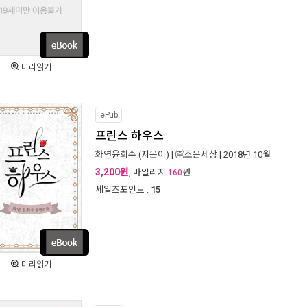
미리읽기
ePub
프린스 하우스
화연윤희수
(지은이) |
㈜조은세상
| 2018년 10월
3,200원
, 마일리지
원
160
세일즈포인트 :
15
미리읽기