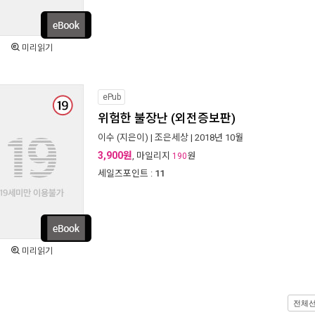
미리읽기
ePub
위험한 불장난 (외전증보판)
이수
(지은이) |
조은세상
| 2018년 10월
3,900원
, 마일리지
원
190
세일즈포인트 :
11
미리읽기
전체