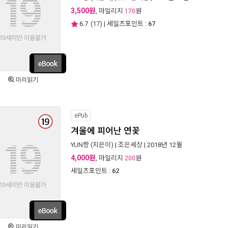
3,500원
, 마일리지
원
170
6.7
(
17
) | 세일즈포인트 :
67
미리읽기
ePub
겨울에 피어난 연꽃
YUN짱
(지은이) |
조은세상
| 2018년 12월
4,000원
, 마일리지
원
200
세일즈포인트 :
62
미리읽기