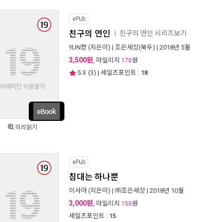
ePub
친구의 연인
친구의 연인 시리즈보기
ㅣ
YUN짱
(지은이) |
조은세상(북두)
| 2018년 5월
3,500원
, 마일리지
원
170
5.3
(
3
) | 세일즈포인트 :
18
미리읽기
ePub
침대는 하나뿐
이사야
(지은이) |
㈜조은세상
| 2018년 10월
3,000원
, 마일리지
원
150
세일즈포인트 :
15