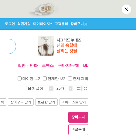
로그인
회원가입
마이페이지
고객센터
장바구니
(0)
일반
만화
로맨스
판타지/무협
BL
대여만 보기
연재만 보기
연재 제외
옵션 설정
25개
선택
장바구니 담기
보관함 담기
마이리스트 담기
장바구니
바로구매