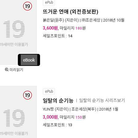
ePub
뜨거운 연애 (외전증보판)
붉은달(윤주)
(지은이) |
㈜조은세상
| 2018년 10월
3,600원
, 마일리지
원
180
세일즈포인트 :
14
미리읽기
ePub
일탈의 순기능
일탈의 순기능 시리즈보기
ㅣ
YUN짱
(지은이) |
조은세상(북두)
| 2018년 1월
3,000원
, 마일리지
원
150
세일즈포인트 :
13