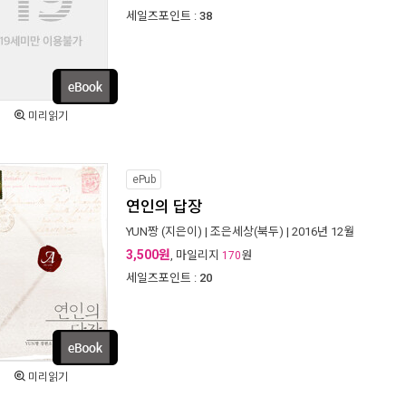
세일즈포인트 :
38
미리읽기
ePub
연인의 답장
YUN짱
(지은이) |
조은세상(북두)
| 2016년 12월
3,500원
, 마일리지
원
170
세일즈포인트 :
20
미리읽기