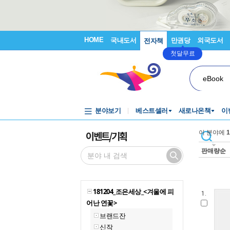
HOME
국내도서
만권당
외국도서
전자책
첫달무료
eBook
분야보기
베스트셀러
새로나온책
이
이벤트/기획
이 분야에
1
판매량순
181204_조은세상_<겨울에 피
1.
어난 연꽃>
브랜드잔
신작