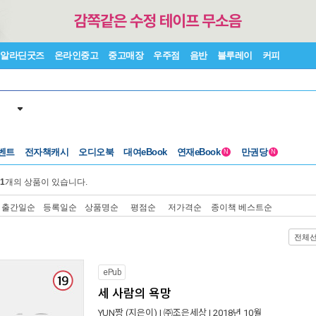
알라딘굿즈
온라인중고
중고매장
우주점
음반
블루레이
커피
벤트
전자책캐시
오디오북
대여eBook
연재eBook
만권당
N
N
1
개의 상품이 있습니다.
출간일순
등록일순
상품명순
평점순
저가격순
종이책 베스트순
전체
ePub
세 사람의 욕망
YUN짱
(지은이) |
㈜조은세상
| 2018년 10월