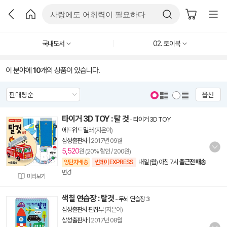
국내도서
02. 토이북
이 분야에
10
개의 상품이 있습니다.
옵션
타이거 3D TOY : 탈 것
-
타이거 3D TOY
에드워드 밀러
(지은이)
삼성출판사
|
2017년 09월
5,520
원 (20% 할인 / 200원)
내일 (월) 아침 7시
출근전 배송
양탄자배송
썬데이 EXPRESS
변경
미리보기
색칠 연습장 : 탈것
-
두뇌 연습장 3
삼성출판사 편집부
(지은이)
삼성출판사
|
2017년 08월