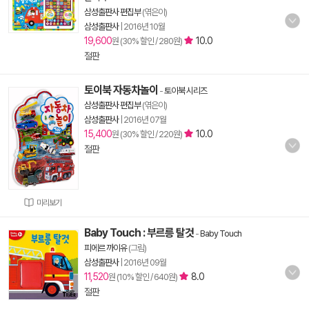
삼성출판사 편집부
(엮은이)
삼성출판사
|
2016년 10월
19,600
10.0
원 (30% 할인 / 280원)
절판
토이북 자동차놀이
-
토이북 시리즈
삼성출판사 편집부
(엮은이)
삼성출판사
|
2016년 07월
15,400
10.0
원 (30% 할인 / 220원)
절판
미리보기
Baby Touch : 부르릉 탈것
-
Baby Touch
피에르 까이유
(그림)
삼성출판사
|
2016년 09월
11,520
8.0
원 (10% 할인 / 640원)
절판