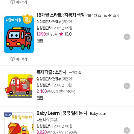
미리보기
18개월 스타트 : 자동차 색칠
-
18개월 스타트 시리즈 4
삼성출판사 편집부
(엮은이)
삼성출판사
|
2015년 09월
1,990
10.0
원 (90원)
절판
미리보기
목재퍼즐 : 소방차
-
목재퍼즐
삼성출판사 편집부
(엮은이)
삼성출판사
|
2016년 10월
2,400
원 (50% 할인 / 40원)
절판
Baby Learn : 쿵쿵 일하는 차
-
Baby Learn
나탈리 슈
(그림)
삼성출판사
|
2016년 08월
8,820
원 (10% 할인 / 490원)