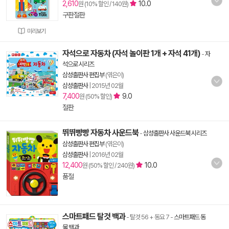
2,610
10.0
원 (10% 할인 / 140원)
구판절판
미리보기
자석으로 자동차 (자석 놀이판 1개 + 자석 41개)
-
자
석으로 시리즈
삼성출판사 편집부
(엮은이)
삼성출판사
|
2015년 02월
7,400
9.0
원 (50% 할인)
절판
뛰뛰빵빵 자동차 사운드북
-
삼성출판사 사운드북 시리즈
삼성출판사 편집부
(엮은이)
삼성출판사
|
2016년 02월
12,400
10.0
원 (50% 할인 / 240원)
품절
스마트패드 탈것 백과
- 탈것 56 + 동요 7
-
스마트패드 동
물 백과