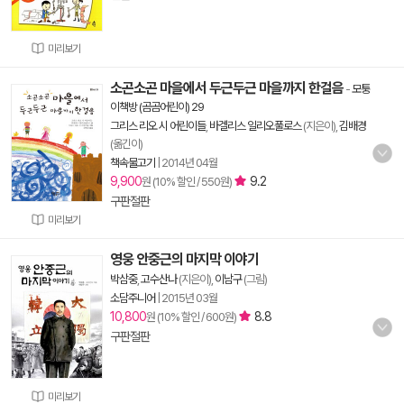
미리보기
소곤소곤 마을에서 두근두근 마을까지 한걸음
-
모퉁
이책방 (곰곰어린이) 29
그리스 리오 시 어린이들
,
바겔리스 일리오풀로스
(지은이),
김배경
(옮긴이)
책속물고기
|
2014년 04월
9,900
9.2
원 (10% 할인 / 550원)
구판절판
미리보기
영웅 안중근의 마지막 이야기
박삼중
,
고수산나
(지은이),
이남구
(그림)
소담주니어
|
2015년 03월
10,800
8.8
원 (10% 할인 / 600원)
구판절판
미리보기