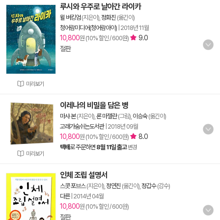
루시와 우주로 날아간 라이카
윌 버킹엄
(지은이),
정화진
(옮긴이)
청어람미디어(청어람아이)
|
2018년 11월
10,800
9.0
원 (10% 할인 / 600원)
절판
미리보기
이레나의 비밀을 담은 병
마샤 본
(지은이),
론 마젤란
(그림),
이승숙
(옮긴이)
고래가숨쉬는도서관
|
2018년 09월
10,800
8.0
원 (10% 할인 / 600원)
택배
로 주문하면
8월 11일 출고
변경
미리보기
인체 조립 설명서
스콧 포브스
(지은이),
정연진
(옮긴이),
정갑수
(감수)
다른
|
2014년 04월
10,800
원 (10% 할인 / 600원)
절판