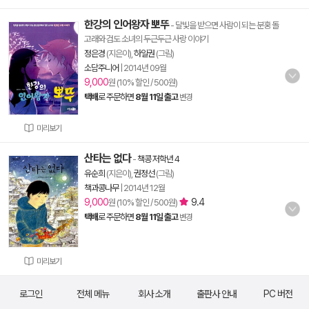
한강의 인어왕자 뽀뚜
- 달빛을 받으면 사람이 되는 분홍 돌
고래와 검도 소녀의 두근두근 사랑 이야기
정은경
(지은이),
하일권
(그림)
소담주니어
|
2014년 09월
9,000
원 (10% 할인 / 500원)
택배
로 주문하면
8월 11일 출고
변경
미리보기
산타는 없다
-
책콩 저학년 4
유순희
(지은이),
권정선
(그림)
책과콩나무
|
2014년 12월
9,000
9.4
원 (10% 할인 / 500원)
택배
로 주문하면
8월 11일 출고
변경
미리보기
로그인
전체 메뉴
회사 소개
출판사 안내
PC 버전