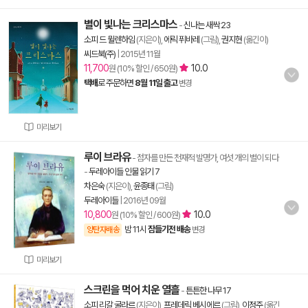
별이 빛나는 크리스마스
-
신나는 새싹 23
소피 드 뮐렌하임
(지은이),
에릭 퓌바레
(그림),
권지현
(옮긴이)
씨드북(주)
|
2015년 11월
11,700
10.0
원 (10% 할인 / 650원)
택배
로 주문하면
8월 11일 출고
변경
미리보기
루이 브라유
- 점자를 만든 천재적 발명가, 여섯 개의 별이 되다
-
두레아이들 인물 읽기 7
차은숙
(지은이),
윤종태
(그림)
두레아이들
|
2016년 09월
10,800
10.0
원 (10% 할인 / 600원)
밤 11시
잠들기전 배송
양탄자배송
변경
미리보기
스크린을 먹어 치운 열흘
-
튼튼한 나무 17
소피 리갈 굴라르
(지은이),
프레데릭 베시에르
(그림),
이정주
(옮긴