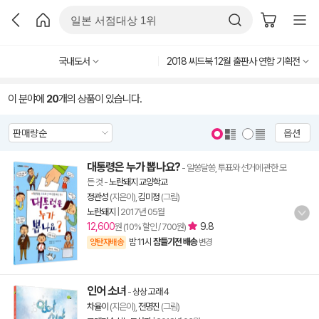
국내도서
2018 씨드북 12월 출판사 연합 기획전
이 분야에
20
개의 상품이 있습니다.
옵션
대통령은 누가 뽑나요?
- 알쏭달쏭, 투표와 선거에 관한 모
든 것
-
노란돼지 교양학교
정관성
(지은이),
김미정
(그림)
노란돼지
|
2017년 05월
12,600
9.8
원 (10% 할인 / 700원)
밤 11시
잠들기전 배송
양탄자배송
변경
인어 소녀
-
상상 고래 4
차율이
(지은이),
전명진
(그림)