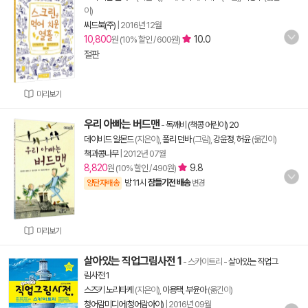
이)
씨드북(주)
|
2016년 12월
10,800
10.0
원 (10% 할인 / 600원)
절판
미리보기
우리 아빠는 버드맨
-
독깨비 (책콩 어린이) 20
데이비드 알몬드
(지은이),
폴리 던바
(그림),
강윤정
,
허윤
(옮긴이)
책과콩나무
|
2012년 07월
8,820
9.8
원 (10% 할인 / 490원)
밤 11시
잠들기전 배송
양탄자배송
변경
미리보기
살아있는 직업그림사전 1
- 스카이트리
-
살아있는 직업그
림사전 1
스즈키 노리타케
(지은이),
이용택
,
부윤아
(옮긴이)
청어람미디어(청어람아이)
|
2016년 09월