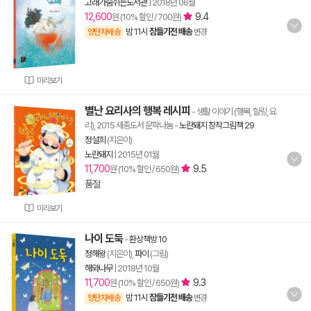
고래가숨쉬는도서관
|
2018년 06월
12,600
9.4
원 (10% 할인 / 700원)
밤 11시
잠들기전 배송
양탄자배송
변경
미리보기
별난 요리사의 행복 레시피
- 생활 이야기 (행복, 힐링, 요
리), 2015 세종도서 문학나눔
-
노란돼지 창작그림책 29
정설희
(지은이)
노란돼지
|
2015년 01월
11,700
9.5
원 (10% 할인 / 650원)
품절
미리보기
나이 도둑
-
환상책방 10
정해왕
(지은이),
파이
(그림)
해와나무
|
2018년 10월
11,700
9.3
원 (10% 할인 / 650원)
밤 11시
잠들기전 배송
양탄자배송
변경