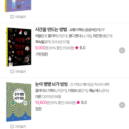
미리보기
시간을 만드는 방법
-
모퉁이책방 (곰곰어린이) 17
에블린 드 플리허
(지은이),
웬디 판더스
(그림),
최진영
(옮긴이)
책속물고기
|
2012년 07월
9,000
8.0
원 (10% 할인 / 500원)
구판절판
미리보기
눈이 뱅뱅 뇌가 빙빙
- 신기하고 재미있는 착시의 과학
클라이브 기퍼드
(지은이),
이정모
(옮긴이),
애닐 세스
(감수)
다른
|
2015년 06월
10,800
8.0
원 (10% 할인 / 600원)
절판
미리보기