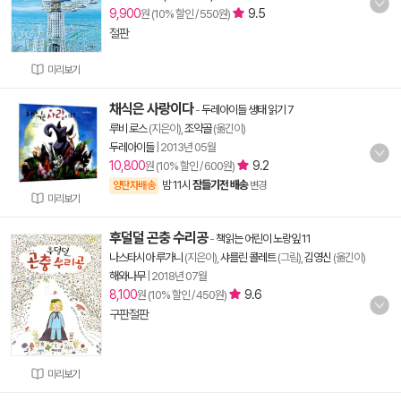
9,900
9.5
원 (10% 할인 / 550원)
절판
미리보기
채식은 사랑이다
-
두레아이들 생태 읽기 7
루비 로스
(지은이),
조약골
(옮긴이)
두레아이들
|
2013년 05월
10,800
9.2
원 (10% 할인 / 600원)
밤 11시
잠들기전 배송
양탄자배송
변경
미리보기
후덜덜 곤충 수리공
-
책읽는 어린이 노랑잎 11
나스타시아 루가니
(지은이),
샤를린 콜레트
(그림),
김영신
(옮긴이)
해와나무
|
2018년 07월
8,100
9.6
원 (10% 할인 / 450원)
구판절판
미리보기