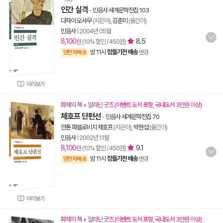
인간 실격
-
민음사 세계문학전집 103
다자이 오사무
(지은이),
김춘미
(옮긴이)
민음사
|
2004년 05월
8,100
8.5
원 (10% 할인 / 450원)
밤 11시
잠들기전 배송
양탄자배송
변경
미리보기
화제의 책 + 알라딘 굿즈 (이벤트 도서 포함, 국내도서 3만원 이상)
체호프 단편선
-
민음사 세계문학전집 70
안톤 파블로비치 체호프
(지은이),
박현섭
(옮긴이)
민음사
|
2002년 11월
8,100
9.1
원 (10% 할인 / 450원)
밤 11시
잠들기전 배송
양탄자배송
변경
미리보기
화제의 책 + 알라딘 굿즈 (이벤트 도서 포함, 국내도서 3만원 이상)