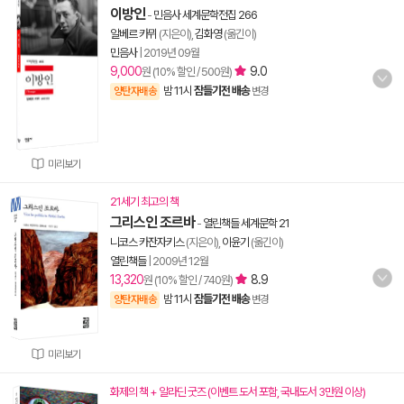
이방인
-
민음사 세계문학전집 266
알베르 카뮈
(지은이),
김화영
(옮긴이)
민음사
|
2019년 09월
9,000
9.0
원 (10% 할인 / 500원)
밤 11시
잠들기전 배송
양탄자배송
변경
미리보기
21세기 최고의 책
그리스인 조르바
-
열린책들 세계문학 21
니코스 카잔자키스
(지은이),
이윤기
(옮긴이)
열린책들
|
2009년 12월
13,320
8.9
원 (10% 할인 / 740원)
밤 11시
잠들기전 배송
양탄자배송
변경
미리보기
화제의 책 + 알라딘 굿즈 (이벤트 도서 포함, 국내도서 3만원 이상)