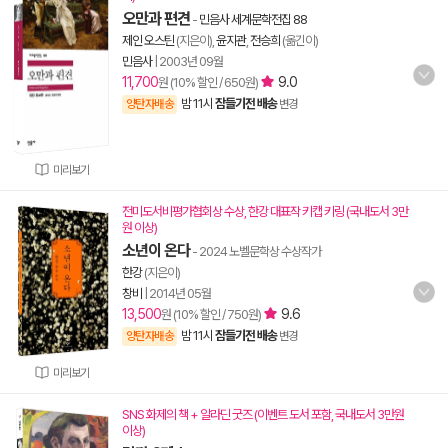
오만과 편견
-
민음사 세계문학전집 88
제인 오스틴
(지은이),
윤지관
,
전승희
(옮긴이)
민음사
|
2003년 09월
11,700
9.0
원 (10% 할인 / 650원)
밤 11시
잠들기전 배송
양탄자배송
변경
미리보기
전미도서비평가협회상 수상, 한강 대표작 키캡 키링 (국내도서 3만
원 이상)
소년이 온다
- 2024 노벨문학상 수상작가
한강
(지은이)
창비
|
2014년 05월
13,500
9.6
원 (10% 할인 / 750원)
밤 11시
잠들기전 배송
양탄자배송
변경
미리보기
SNS 화제의 책 + 알라딘 굿즈 (이벤트 도서 포함, 국내도서 3만원
이상)