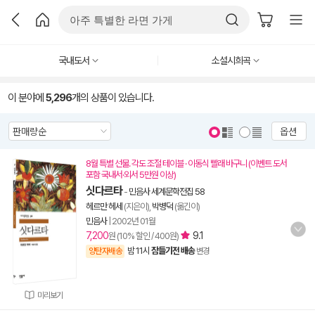
국내도서
소설시희곡
이 분야에
5,296
개의 상품이 있습니다.
옵션
8월 특별 선물. 각도 조절 테이블 · 이동식 빨래 바구니 (이벤트 도서
포함 국내서·외서 5만원 이상)
싯다르타
-
민음사 세계문학전집 58
헤르만 헤세
(지은이),
박병덕
(옮긴이)
민음사
|
2002년 01월
7,200
9.1
원 (10% 할인 / 400원)
밤 11시
잠들기전 배송
양탄자배송
변경
미리보기