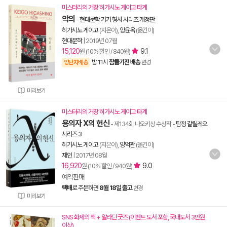
미스터리의 거장 히가시노 게이고 타계
악의
-
현대문학 가가 형사 시리즈 개정판
히가시노 게이고
(지은이),
양윤옥
(옮긴이)
현대문학
|
2019년 07월
15,120
9.1
원 (10% 할인 / 840원)
밤 11시
잠들기전 배송
양탄자배송
변경
미리보기
미스터리의 거장 히가시노 게이고 타계
용의자 X의 헌신
- 제134회 나오키상 수상작
-
탐정 갈릴레오
시리즈 3
히가시노 게이고
(지은이),
양억관
(옮긴이)
재인
|
2017년 08월
16,920
9.0
원 (10% 할인 / 940원)
예약판매
택배
로 주문하면
8월 18일 출고
변경
미리보기
SNS 화제의 책 + 알라딘 굿즈 (이벤트 도서 포함, 국내도서 3만원
이상)