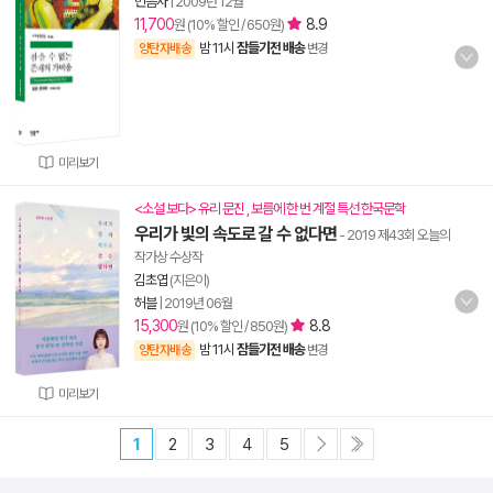
민음사
|
2009년 12월
11,700
8.9
원 (10% 할인 / 650원)
밤 11시
잠들기전 배송
양탄자배송
변경
미리보기
<소설 보다> 유리 문진 , 보름에 한 번 계절 특선 한국문학
우리가 빛의 속도로 갈 수 없다면
- 2019 제43회 오늘의
작가상 수상작
김초엽
(지은이)
허블
|
2019년 06월
15,300
8.8
원 (10% 할인 / 850원)
밤 11시
잠들기전 배송
양탄자배송
변경
미리보기
1
2
3
4
5