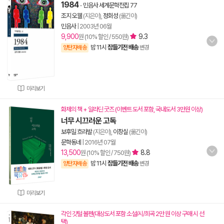
1984
-
민음사 세계문학전집 77
조지 오웰
(지은이),
정회성
(옮긴이)
민음사
|
2003년 06월
9,900
9.3
원 (10% 할인 / 550원)
밤 11시
잠들기전 배송
양탄자배송
변경
미리보기
화제의 책 + 알라딘 굿즈 (이벤트 도서 포함, 국내도서 3만원 이상)
너무 시끄러운 고독
보후밀 흐라발
(지은이),
이창실
(옮긴이)
문학동네
|
2016년 07월
13,500
8.8
원 (10% 할인 / 750원)
밤 11시
잠들기전 배송
양탄자배송
변경
미리보기
각인 깃털 볼펜(대상도서 포함 소설/시/희곡 2만 원 이상 구매 시 선
택)