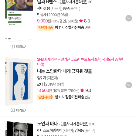
달과 6펜스
-
민음사 세계문학전집 38
서머싯 몸
(지은이),
송무
(옮긴이)
민음사
|
2000년 06월
9,000
8.8
원 (10% 할인 / 500원)
밤 11시
잠들기전 배송
양탄자배송
변경
미리보기
SNS 화제의 책 + 알라딘 굿즈 (이벤트 도서 포함, 국내도서 3만원
이상)
나는 소망한다 내게 금지된 것을
양귀자
(지은이)
쓰다
|
2019년 04월
13,500
9.3
원 (10% 할인 / 750원)
밤 11시
잠들기전 배송
양탄자배송
변경
미리보기
노인과 바다
-
민음사 세계문학전집 278
어니스트 헤밍웨이
(지은이),
김욱동
(옮긴이)