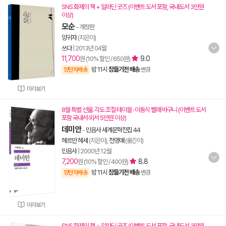
SNS 화제의 책 + 알라딘 굿즈 (이벤트 도서 포함, 국내도서 3만원
이상)
모순
- 개정판
양귀자
(지은이)
쓰다
|
2013년 04월
11,700
9.0
원 (10% 할인 / 650원)
밤 11시
잠들기전 배송
양탄자배송
변경
미리보기
8월 특별 선물. 각도 조절 테이블 · 이동식 빨래 바구니 (이벤트 도서
포함 국내서·외서 5만원 이상)
데미안
-
민음사 세계문학전집 44
헤르만 헤세
(지은이),
전영애
(옮긴이)
민음사
|
2000년 12월
7,200
8.8
원 (10% 할인 / 400원)
밤 11시
잠들기전 배송
양탄자배송
변경
미리보기
SNS 화제의 책 + 알라딘 굿즈 (이벤트 도서 포함, 국내도서 3만원