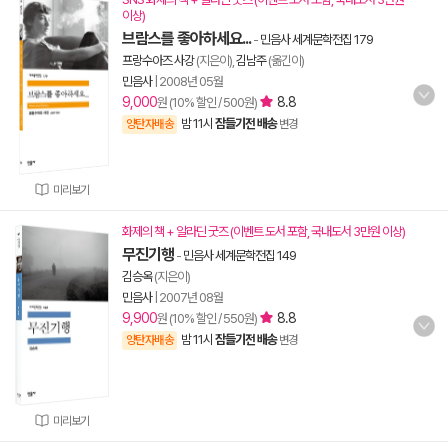
이상)
브람스를 좋아하세요...
-
민음사 세계문학전집 179
프랑수아즈 사강
(지은이),
김남주
(옮긴이)
민음사
|
2008년 05월
9,000
8.8
원 (10% 할인 / 500원)
밤 11시
잠들기전 배송
양탄자배송
변경
미리보기
화제의 책 + 알라딘 굿즈 (이벤트 도서 포함, 국내도서 3만원 이상)
무진기행
-
민음사 세계문학전집 149
김승옥
(지은이)
민음사
|
2007년 08월
9,900
8.8
원 (10% 할인 / 550원)
밤 11시
잠들기전 배송
양탄자배송
변경
미리보기