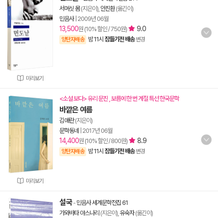
서머싯 몸
(지은이),
안진환
(옮긴이)
민음사
|
2009년 06월
13,500
9.0
원 (10% 할인 / 750원)
밤 11시
잠들기전 배송
양탄자배송
변경
미리보기
<소설 보다> 유리 문진 , 보름에 한 번 계절 특선 한국문학
바깥은 여름
김애란
(지은이)
문학동네
|
2017년 06월
14,400
8.9
원 (10% 할인 / 800원)
밤 11시
잠들기전 배송
양탄자배송
변경
미리보기
설국
-
민음사 세계문학전집 61
가와바타 야스나리
(지은이),
유숙자
(옮긴이)