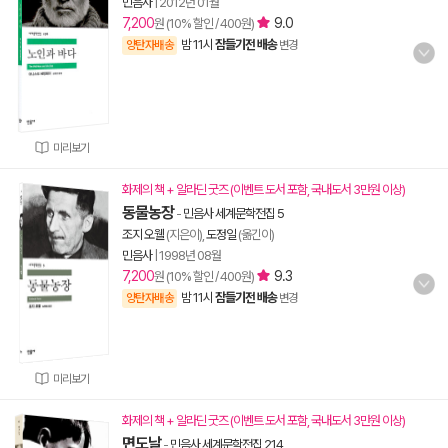
민음사
|
2012년 01월
7,200
9.0
원 (10% 할인 / 400원)
밤 11시
잠들기전 배송
양탄자배송
변경
미리보기
화제의 책 + 알라딘 굿즈 (이벤트 도서 포함, 국내도서 3만원 이상)
동물농장
-
민음사 세계문학전집 5
조지 오웰
(지은이),
도정일
(옮긴이)
민음사
|
1998년 08월
7,200
9.3
원 (10% 할인 / 400원)
밤 11시
잠들기전 배송
양탄자배송
변경
미리보기
화제의 책 + 알라딘 굿즈 (이벤트 도서 포함, 국내도서 3만원 이상)
면도날
-
민음사 세계문학전집 214