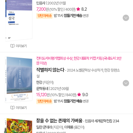
민음사
|
2002년 01월
7,200
8.2
원 (10% 할인 / 400원)
밤 11시
잠들기전 배송
양탄자배송
변경
미리보기
전미도서비평가협회상 수상, 한강 대표작 키캡 키링 (국내도서 3만
원 이상)
작별하지 않는다
- 2024 노벨문학상 수상작가, 한강 장편소
설
한강
(지은이)
문학동네
|
2021년 09월
15,120
9.0
원 (10% 할인 / 840원)
밤 11시
잠들기전 배송
양탄자배송
변경
미리보기
참을 수 없는 존재의 가벼움
-
민음사 세계문학전집 234
밀란 쿤데라
(지은이),
이재룡
(옮긴이)