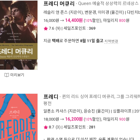
프레디 머큐리
- Queen 예술적 상상력의 르네상스
레슬리 앤 존스
(지은이),
변문경
,
이미경
(옮긴이) |
다빈치b
14,400원
16,000
원 →
(
할인), 마일리지
원
10%
800
7.6
(
9
) | 세일즈포인트 :
369
지금
택배
로 주문하면
8월 11일 출고
지역변경
미리보기
프레디
- 퀸의 리드 싱어 프레디 머큐리, 그를 그리
평전
알폰소 카사스
(지은이),
윤승진
(옮긴이) |
심플라이프
| 2
16,200원
18,000
원 →
(
할인), 마일리지
원
10%
900
8.7
(
3
) | 세일즈포인트 :
281
판권 소멸 등으로 더 이상 제작, 유통 계획이 없습니다.