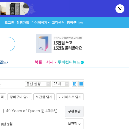
로그인
회원가입
마이페이지
고객센터
장바구니
(0)
펀드
북플
서재
투비컨티뉴드
창작플랫폼
투비컨티뉴드
옵션 설정
25개
순
선택
장바구니 담기
보관함 담기
마이리스트 담기
션
40 Years of Queen 퀸 40주년
ㅣ
구판절판
보관함
019년 3월