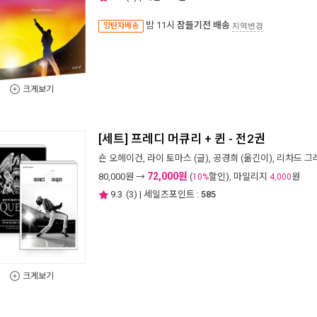
밤 11시
잠들기전 배송
양탄자배송
지역변경
크게보기
[세트] 프레디 머큐리 + 퀸 - 전2권
숀 오헤이건
,
라이 토마스
(글),
공경희
(옮긴이),
리차드 그
72,000원
80,000
원 →
(
할인), 마일리지
원
10%
4,000
9.3
(
3
) | 세일즈포인트 :
585
크게보기