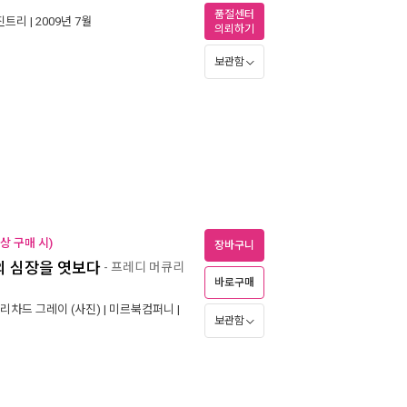
품절센터
진트리
| 2009년 7월
의뢰하기
보관함
상 구매 시)
장바구니
의 심장을 엿보다
- 프레디 머큐리
바로구매
리차드 그레이
(사진) |
미르북컴퍼니
|
보관함