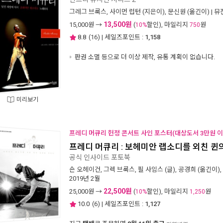
그레그 브룩스
,
사이먼 럽턴
(지은이),
문신원
(옮긴이) |
뮤
13,500원
15,000
원 →
(
할인), 마일리지
원
10%
750
8.8
(
16
) | 세일즈포인트 :
1,158
판권 소멸 등으로 더 이상 제작, 유통 계획이 없습니다.
미리보기
프레디 머큐리 헌정 콘서트 사인 포스터(대상도서 3만원 이
프레디 머큐리 : 보헤미안 랩소디를 외친 퀸
공식 인사이드 포토북
숀 오헤이건
,
그렉 브룩스
,
필 사임스
(글),
공경희
(옮긴이),
2019년 2월
22,500원
25,000
원 →
(
할인), 마일리지
원
10%
1,250
10.0
(
6
) | 세일즈포인트 :
1,127