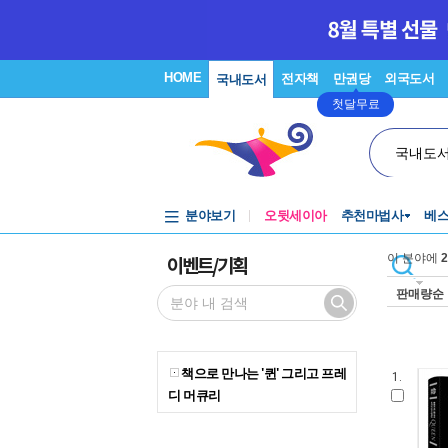
HOME
전자책
만권당
외국도서
국내도서
첫달무료
국내도
분야보기
오뒷세이아
추천마법사
베
이벤트/기획
이 분야에
2
판매량순
책으로 만나는 '퀸' 그리고 프레
1.
디 머큐리