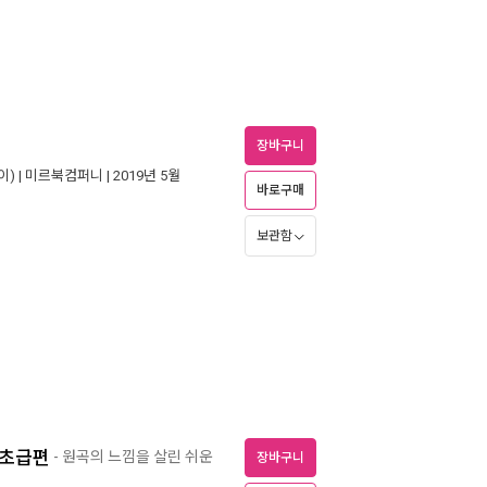
장바구니
) |
미르북컴퍼니
| 2019년 5월
바로구매
보관함
 초급편
- 원곡의 느낌을 살린 쉬운
장바구니