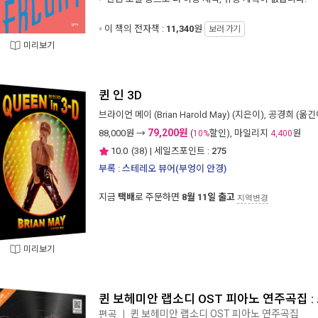
이 책의 전자책 :
11,340
원
보러 가기
미리보기
퀸 인 3D
브라이언 메이 (Brian Harold May)
(지은이),
공경희
(옮긴이
79,200원
88,000
원 →
(
할인), 마일리지
원
10%
4,400
10.0
(
38
) | 세일즈포인트 :
275
부록 : 스테레오 뷰어(부엉이 안경)
지금
택배
로 주문하면
8월 11일 출고
지역변경
미리보기
퀸 보헤미안 랩소디 OST 피아노 연주곡집 :
퀸 보헤미안 랩소디 OST 피아노 연주곡집
편곡
ㅣ