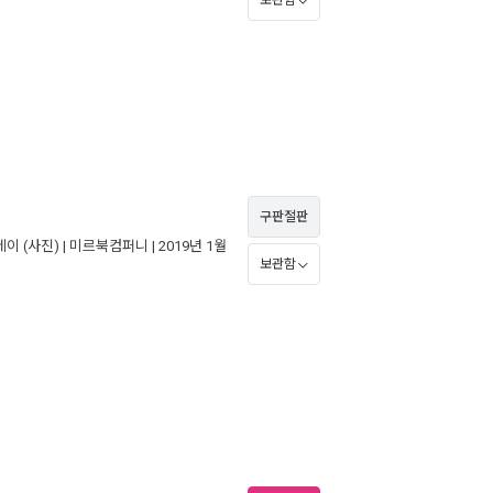
보관함
구판절판
레이
(사진) |
미르북컴퍼니
| 2019년 1월
보관함