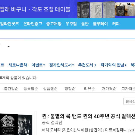
알라딘굿즈
온라인중고
중고매장
우주점
음반
블루레이
커피
서
스트
새로나온책
이벤트
정가인하도서
추천도서
작가와의 만남
북
0
개의 상품이 있습니다.
출간일순
등록일순
상품명순
평점순
리뷰순
저가격순
고가격
전체
퀸 : 불멸의 록 밴드 퀸의 40주년 공식 컬렉
공식 컬렉션
해리 도허티
(지은이),
박혜원
(옮긴이) |
미르북컴퍼니
| 2