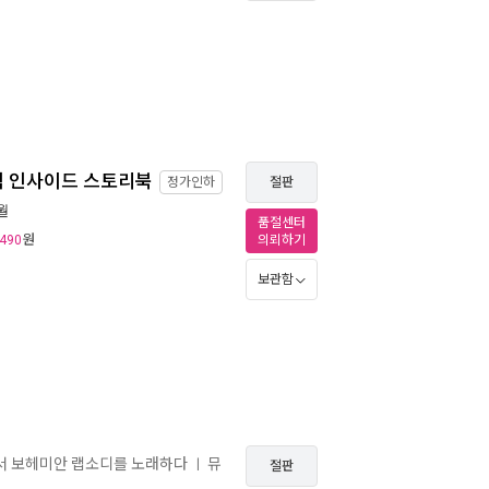
 공식 인사이드 스토리북
정가인하
절판
1월
품절센터
원
490
의뢰하기
보관함
서서 보헤미안 랩소디를 노래하다
뮤
ㅣ
절판