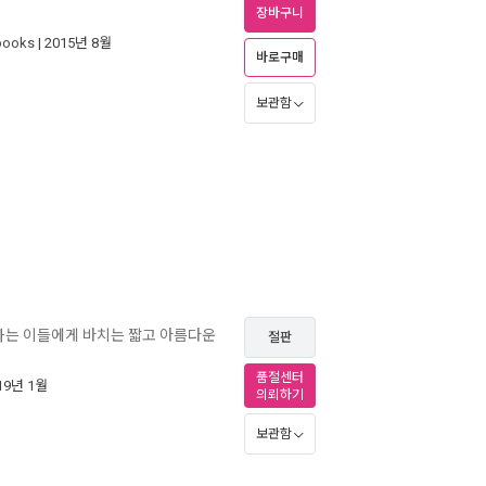
장바구니
ooks
| 2015년 8월
바로구매
보관함
워하는 이들에게 바치는 짧고 아름다운
절판
품절센터
019년 1월
의뢰하기
보관함