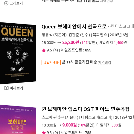
지금
택배
로 주문하면
8월 11일 출고
지역변경
크게보기
Queen 보헤미안에서 천국으로
- 퀸 디스코그
정유석
(지은이),
김판준
(감수) |
북피엔스
| 2018년 6월
25,200원
28,000
원 →
(
할인), 마일리지
원
10%
1,400
9.5
(
4
) | 세일즈포인트 :
855
밤 11시
잠들기전 배송
양탄자배송
지역변경
미리보기
퀸 보헤미안 랩소디 OST 피아노 연주곡집
스코어 편집부
(지은이) |
태림스코어(스코어)
| 2018년 12
9,000원
10,000
원 →
(
할인), 마일리지
원
10%
500
9.3
(
9
) | 세일즈포인트 :
788