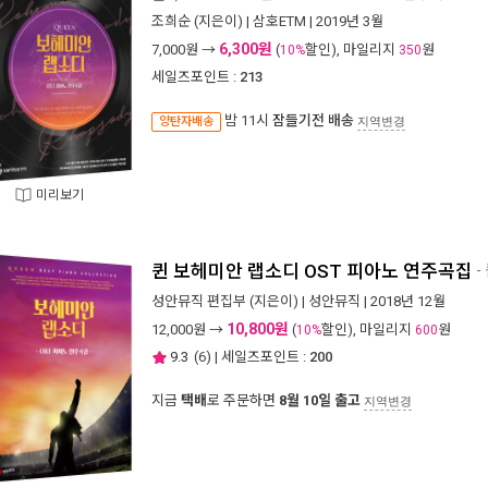
조희순
(지은이) |
삼호ETM
| 2019년 3월
6,300원
7,000
원 →
(
할인), 마일리지
원
10%
350
세일즈포인트 :
213
밤 11시
잠들기전 배송
양탄자배송
지역변경
미리보기
퀸 보헤미안 랩소디 OST 피아노 연주곡집
-
성안뮤직 편집부
(지은이) |
성안뮤직
| 2018년 12월
10,800원
12,000
원 →
(
할인), 마일리지
원
10%
600
9.3
(
6
) | 세일즈포인트 :
200
지금
택배
로 주문하면
8월 10일 출고
지역변경