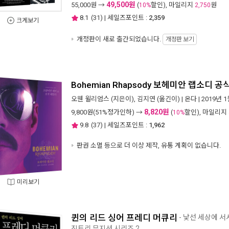
49,500원
55,000
원 →
(
할인), 마일리지
원
10%
2,750
8.1
(
31
) | 세일즈포인트 :
2,359
크게보기
개정판이 새로 출간되었습니다.
개정판 보기
Bohemian Rhapsody 보헤미안 랩소디
오웬 윌리엄스
(지은이),
김지연
(옮긴이) |
온다
| 2019년 
8,820원
9,800
원(51%정가인하) →
(
할인), 마일리지
10%
9.8
(
37
) | 세일즈포인트 :
1,962
판권 소멸 등으로 더 이상 제작, 유통 계획이 없습니다.
미리보기
퀸의 리드 싱어 프레디 머큐리
- 낯선 세상에 
진트리 뮤지션 시리즈 2