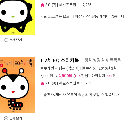
8.0
(
7
) | 세일즈포인트 :
2,285
판권 소멸 등으로 더 이상 제작, 유통 계획이 없습니다.
크게보기
1.2세 EQ 스티커북
생각 씽씽 상상 톡톡톡
ㅣ
블루래빗 편집부
(엮은이) |
블루래빗
| 2010년 3월
4,500원
5,000
원 →
(
할인), 마일리지
원
10%
250
9.0
(
4
) | 세일즈포인트 :
1,903
출판사/제작사 유통이 중단되어 구할 수 없습니다.
크게보기