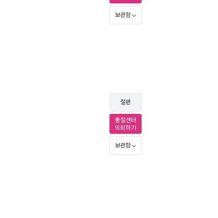
보관함
절판
품절센터
의뢰하기
보관함