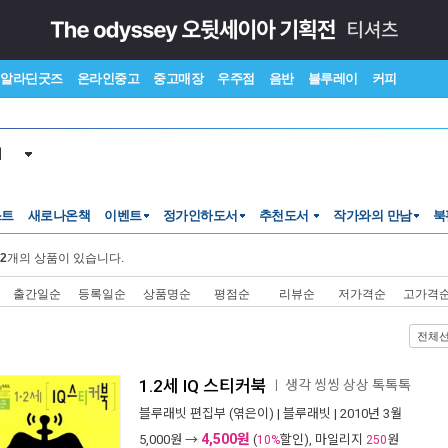
알라딘굿즈
온라인중고
중고매장
우주점
음반
블루레이
커피
서
스트
새로나온책
이벤트
정가인하도서
추천도서
작가와의 만남
북
2
개의 상품이 있습니다.
출간일순
등록일순
상품명순
평점순
리뷰순
저가격순
고가격
전체
1.2세 IQ 스티커북
생각 씽씽 상상 톡톡톡
ㅣ
블루래빗 편집부
(엮은이) |
블루래빗
| 2010년 3월
4,500원
5,000
원 →
(
할인), 마일리지
원
10%
250