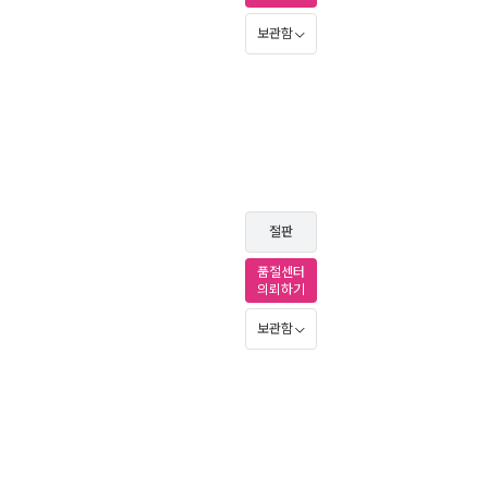
보관함
절판
품절센터
의뢰하기
보관함