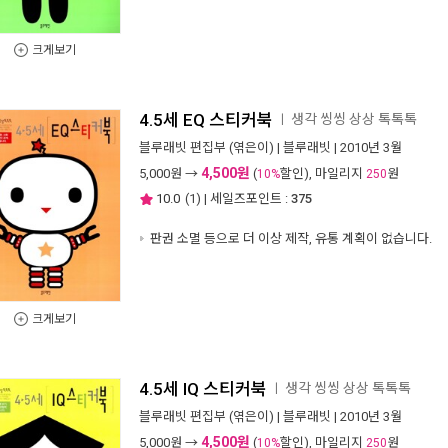
크게보기
4.5세 EQ 스티커북
생각 씽씽 상상 톡톡톡
ㅣ
블루래빗 편집부
(엮은이) |
블루래빗
| 2010년 3월
4,500원
5,000
원 →
(
할인), 마일리지
원
10%
250
10.0
(
1
) | 세일즈포인트 :
375
판권 소멸 등으로 더 이상 제작, 유통 계획이 없습니다.
크게보기
4.5세 IQ 스티커북
생각 씽씽 상상 톡톡톡
ㅣ
블루래빗 편집부
(엮은이) |
블루래빗
| 2010년 3월
4,500원
5,000
원 →
(
할인), 마일리지
원
10%
250