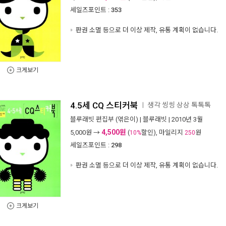
세일즈포인트 :
353
판권 소멸 등으로 더 이상 제작, 유통 계획이 없습니다.
크게보기
4.5세 CQ 스티커북
생각 씽씽 상상 톡톡톡
ㅣ
블루래빗 편집부
(엮은이) |
블루래빗
| 2010년 3월
4,500원
5,000
원 →
(
할인), 마일리지
원
10%
250
세일즈포인트 :
298
판권 소멸 등으로 더 이상 제작, 유통 계획이 없습니다.
크게보기