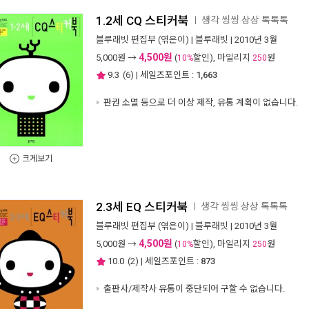
1.2세 CQ 스티커북
생각 씽씽 상상 톡톡톡
ㅣ
블루래빗 편집부
(엮은이) |
블루래빗
| 2010년 3월
4,500원
5,000
원 →
(
할인), 마일리지
원
10%
250
9.3
(
6
) | 세일즈포인트 :
1,663
판권 소멸 등으로 더 이상 제작, 유통 계획이 없습니다.
크게보기
2.3세 EQ 스티커북
생각 씽씽 상상 톡톡톡
ㅣ
블루래빗 편집부
(엮은이) |
블루래빗
| 2010년 3월
4,500원
5,000
원 →
(
할인), 마일리지
원
10%
250
10.0
(
2
) | 세일즈포인트 :
873
출판사/제작사 유통이 중단되어 구할 수 없습니다.