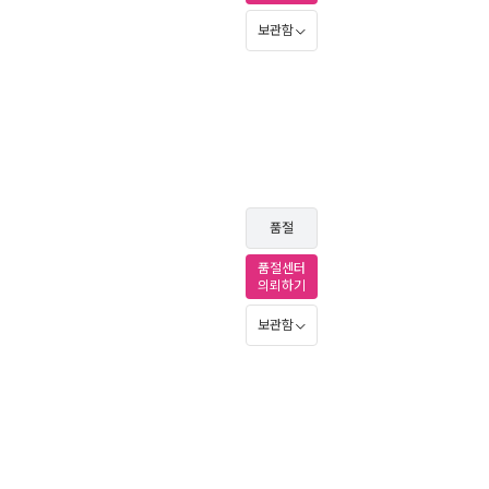
보관함
품절
품절센터
의뢰하기
보관함