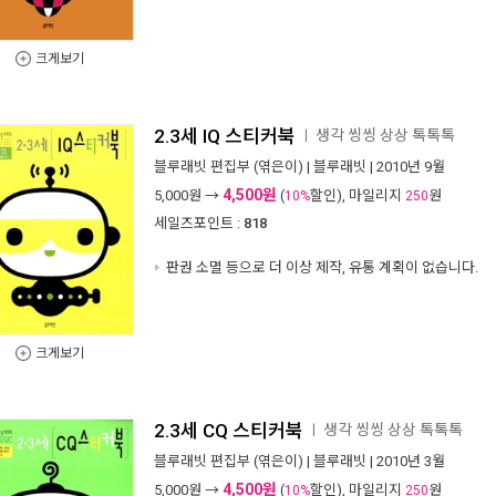
크게보기
2.3세 IQ 스티커북
생각 씽씽 상상 톡톡톡
ㅣ
블루래빗 편집부
(엮은이) |
블루래빗
| 2010년 9월
4,500원
5,000
원 →
(
할인), 마일리지
원
10%
250
세일즈포인트 :
818
판권 소멸 등으로 더 이상 제작, 유통 계획이 없습니다.
크게보기
2.3세 CQ 스티커북
생각 씽씽 상상 톡톡톡
ㅣ
블루래빗 편집부
(엮은이) |
블루래빗
| 2010년 3월
4,500원
5,000
원 →
(
할인), 마일리지
원
10%
250