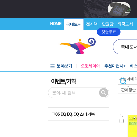
HOME
전자책
만권당
외국도서
국내도서
첫달무료
국내도
분야보기
오뒷세이아
추천마법사
베
이벤트/기획
이 분야에
1
판매량순
06. IQ, EQ, CQ 스티커북
1.