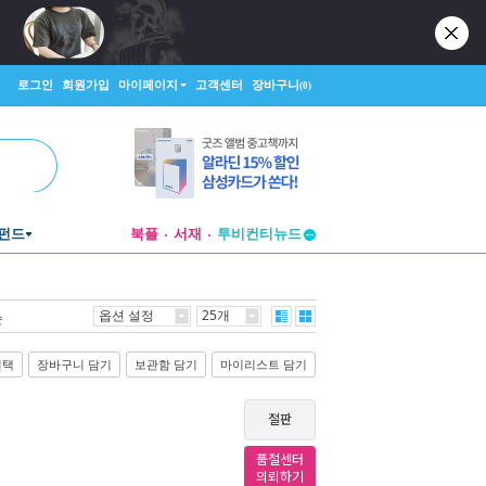
로그인
회원가입
마이페이지
고객센터
장바구니
(0)
펀드
북플
서재
투비컨티뉴드
창작플랫폼
투비컨티뉴드
옵션 설정
25개
순
선택
장바구니 담기
보관함 담기
마이리스트 담기
절판
품절센터
의뢰하기