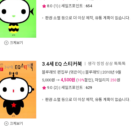
8.0
(
1
) | 세일즈포인트 :
654
판권 소멸 등으로 더 이상 제작, 유통 계획이 없습니다.
크게보기
3.4세 EQ 스티커북
생각 씽씽 상상 톡톡톡
ㅣ
블루래빗 편집부
(엮은이) |
블루래빗
| 2010년 9월
4,500원
5,000
원 →
(
할인), 마일리지
원
10%
250
9.0
(
2
) | 세일즈포인트 :
629
판권 소멸 등으로 더 이상 제작, 유통 계획이 없습니다.
크게보기