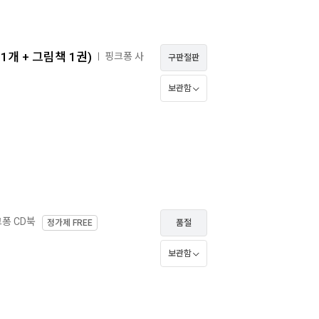
1개 + 그림책 1권)
핑크퐁 사
ㅣ
구판절판
보관함
퐁 CD북
정가제
FREE
품절
보관함