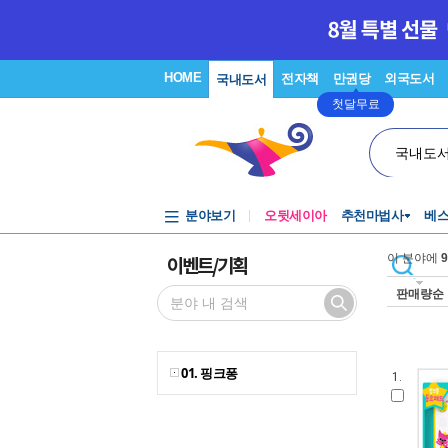
HOME
전자책
만권당
외국도서
국내도서
첫달무료
국내도
분야보기
오뒷세이아
추천마법사
베
이벤트/기획
이 분야에
9
판매량순
01. 핑크퐁
1.