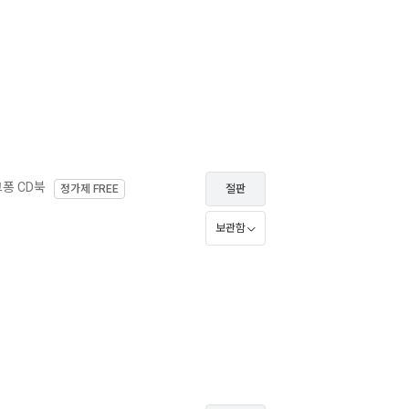
퐁 CD북
정가제
FREE
절판
보관함