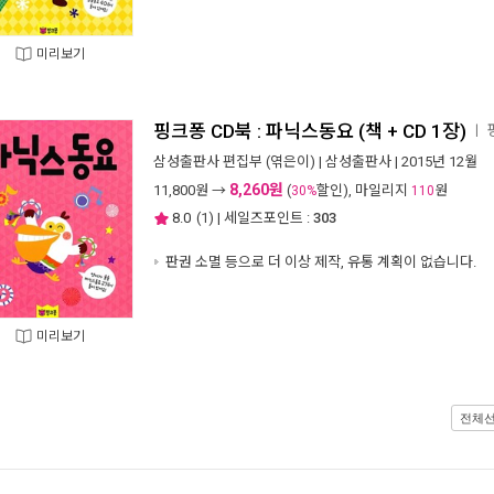
미리보기
핑크퐁 CD북 : 파닉스동요 (책 + CD 1장)
ㅣ
삼성출판사 편집부
(엮은이) |
삼성출판사
| 2015년 12월
8,260원
11,800
원 →
(
할인), 마일리지
원
30%
110
8.0
(
1
) | 세일즈포인트 :
303
판권 소멸 등으로 더 이상 제작, 유통 계획이 없습니다.
미리보기
전체