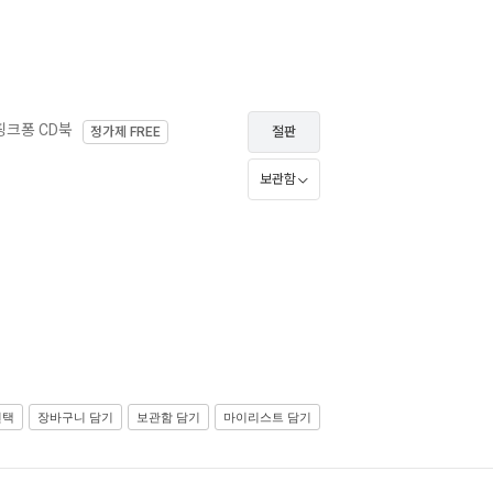
핑크퐁 CD북
정가제
FREE
절판
보관함
선택
장바구니 담기
보관함 담기
마이리스트 담기