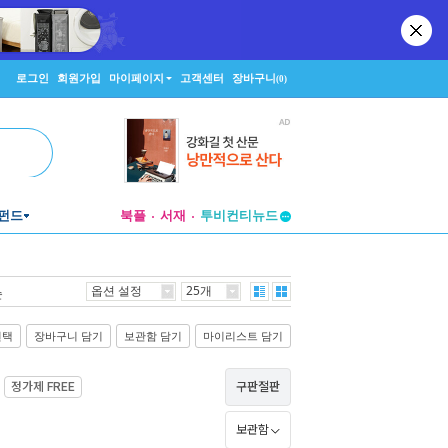
로그인
회원가입
마이페이지
고객센터
장바구니
(0)
펀드
북플
서재
투비컨티뉴드
창작플랫폼
투비컨티뉴드
옵션 설정
25개
순
선택
장바구니 담기
보관함 담기
마이리스트 담기
정가제
FREE
구판절판
보관함