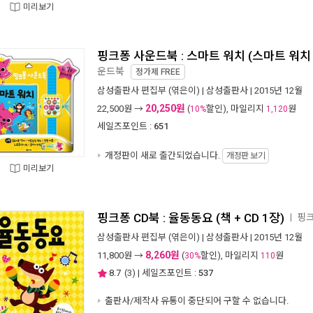
미리보기
핑크퐁 사운드북 : 스마트 워치 (스마트 워치 
운드북
정가제
FREE
삼성출판사 편집부
(엮은이) |
삼성출판사
| 2015년 12월
20,250원
22,500
원 →
(
할인), 마일리지
원
10%
1,120
세일즈포인트 :
651
개정판이 새로 출간되었습니다.
개정판 보기
미리보기
핑크퐁 CD북 : 율동동요 (책 + CD 1장)
핑크
ㅣ
삼성출판사 편집부
(엮은이) |
삼성출판사
| 2015년 12월
8,260원
11,800
원 →
(
할인), 마일리지
원
30%
110
8.7
(
3
) | 세일즈포인트 :
537
출판사/제작사 유통이 중단되어 구할 수 없습니다.