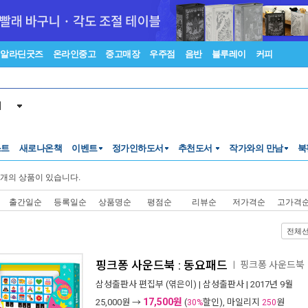
알라딘굿즈
온라인중고
중고매장
우주점
음반
블루레이
커피
서
스트
새로나온책
이벤트
정가인하도서
추천도서
작가와의 만남
북
개의 상품이 있습니다.
출간일순
등록일순
상품명순
평점순
리뷰순
저가격순
고가격
전체
핑크퐁 사운드북 : 동요패드
핑크퐁 사운드북
ㅣ
삼성출판사 편집부
(엮은이) |
삼성출판사
| 2017년 9월
17,500원
25,000
원 →
(
할인), 마일리지
원
30%
250