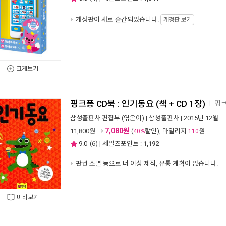
개정판이 새로 출간되었습니다.
개정판 보기
크게보기
핑크퐁 CD북 : 인기동요 (책 + CD 1장)
핑크
ㅣ
삼성출판사 편집부
(엮은이) |
삼성출판사
| 2015년 12월
7,080원
11,800
원 →
(
할인), 마일리지
원
40%
110
9.0
(
6
) | 세일즈포인트 :
1,192
판권 소멸 등으로 더 이상 제작, 유통 계획이 없습니다.
미리보기