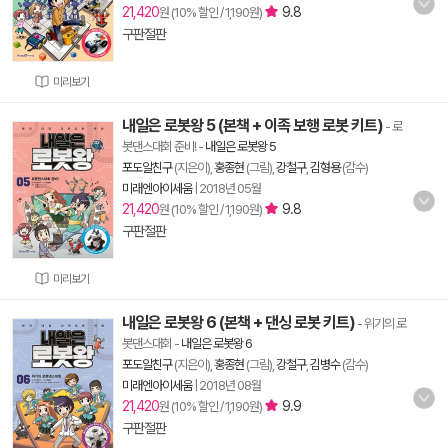
21,420
9.8
원 (10% 할인 / 1,190원)
구판절판
미리보기
내일은 로봇왕 5 (본책 + 이족 보행 로봇 키트)
- 로
봇댄스대회 준비!
-
내일은 로봇왕 5
포도알친구
(지은이),
홍종현
(그림),
강철구
,
김형용
(감수)
미래엔아이세움
|
2018년 05월
21,420
9.8
원 (10% 할인 / 1,190원)
구판절판
미리보기
내일은 로봇왕 6 (본책 + 댄싱 로봇 키트)
- 위기의 로
봇댄스대회
-
내일은 로봇왕 6
포도알친구
(지은이),
홍종현
(그림),
강철구
,
김병수
(감수)
미래엔아이세움
|
2018년 08월
21,420
9.9
원 (10% 할인 / 1,190원)
구판절판