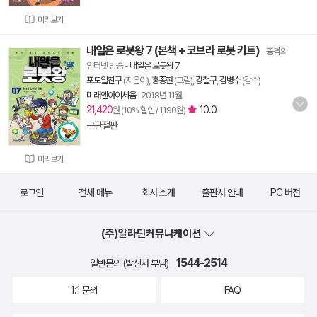
미리보기
내일은 로봇왕 7 (본책 + 코브라 로봇 키트)
- 충격의
인터넷 방송
-
내일은 로봇왕 7
포도알친구
(지은이),
홍종현
(그림),
강철구
,
김병수
(감수)
미래엔아이세움
|
2018년 11월
21,420
10.0
원 (10% 할인 / 1,190원)
구판절판
미리보기
로그인
전체 메뉴
회사 소개
출판사 안내
PC 버전
(주)알라딘커뮤니케이션
1544-2514
일반문의 (발신자 부담)
1:1 문의
FAQ