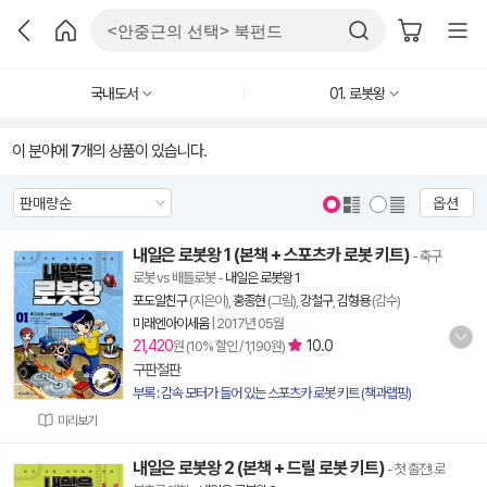
국내도서
01. 로봇왕
이 분야에
7
개의 상품이 있습니다.
옵션
내일은 로봇왕 1 (본책 + 스포츠카 로봇 키트)
- 축구
로봇 vs 배틀로봇
-
내일은 로봇왕 1
포도알친구
(지은이),
홍종현
(그림),
강철구
,
김형용
(감수)
미래엔아이세움
|
2017년 05월
21,420
10.0
원 (10% 할인 / 1,190원)
구판절판
부록 : 감속 모터가 들어 있는 스포츠카 로봇 키트 (책과랩핑)
미리보기
내일은 로봇왕 2 (본책 + 드릴 로봇 키트)
- 첫 출전! 로