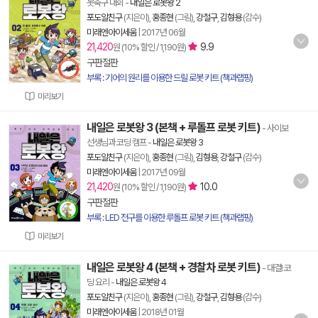
봇축구 대회
-
내일은 로봇왕 2
포도알친구
(지은이),
홍종현
(그림),
강철구
,
김형용
(감수)
미래엔아이세움
|
2017년 06월
21,420
9.9
원 (10% 할인 / 1,190원)
구판절판
부록 : 기어의 원리를 이용한 드릴 로봇 키트 (책과랩핑)
미리보기
내일은 로봇왕 3 (본책 + 루돌프 로봇 키트)
- 사이보
선생님과 코딩 캠프
-
내일은 로봇왕 3
포도알친구
(지은이),
홍종현
(그림),
김형용
,
강철구
(감수)
미래엔아이세움
|
2017년 09월
21,420
10.0
원 (10% 할인 / 1,190원)
구판절판
부록 : LED 전구를 이용한 루돌프 로봇 키트 (책과랩핑)
미리보기
내일은 로봇왕 4 (본책 + 경찰차 로봇 키트)
- 대결! 코
딩 요리
-
내일은 로봇왕 4
포도알친구
(지은이),
홍종현
(그림),
강철구
,
김형용
(감수)
미래엔아이세움
|
2018년 01월