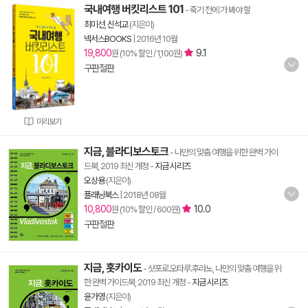
국내여행 버킷리스트 101
- 죽기 전에 가 봐야 할
최미선
,
신석교
(지은이)
넥서스BOOKS
|
2016년 10월
19,800
9.1
원 (10% 할인 / 1,100원)
구판절판
미리보기
지금, 블라디보스토크
- 나만의 맞춤 여행을 위한 완벽 가이
드북, 2019 최신 개정
-
지금 시리즈
오상용
(지은이)
플래닝북스
|
2018년 08월
10,800
10.0
원 (10% 할인 / 600원)
구판절판
지금, 홋카이도
- 삿포로.오타루.후라노, 나만의 맞춤 여행을 위
한 완벽 가이드북, 2019 최신 개정
-
지금 시리즈
윤가영
(지은이)