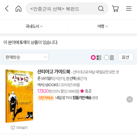
국내도서
여행
이 분야에
5
개의 상품이 있습니다.
옵션
산티아고 가이드북
- 산티아고로 떠날 때 필요한 모든 것
존 브리얼리
(지은이),
신선해
(옮긴이)
넥서스BOOKS
|
2010년 06월
17,820
8.0
원 (10% 할인 / 990원)
내일 밤 11시
잠들기전 배송
양탄자배송
변경
미리보기