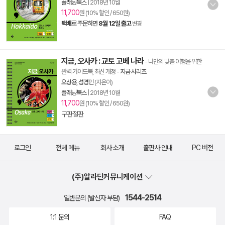
플래닝북스
|
2018년 10월
11,700
원 (10% 할인 / 650원)
택배
로 주문하면
8월 12일 출고
변경
지금, 오사카 : 교토 고베 나라
- 나만의 맞춤 여행을 위한
완벽 가이드북, 최신 개정
-
지금 시리즈
오상용
,
성경민
(지은이)
플래닝북스
|
2018년 10월
11,700
원 (10% 할인 / 650원)
구판절판
로그인
전체 메뉴
회사 소개
출판사 안내
PC 버전
(주)알라딘커뮤니케이션
1544-2514
일반문의 (발신자 부담)
1:1 문의
FAQ