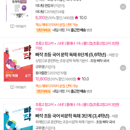
마더텅 편집부
(지은이)
마더텅
|
2018년 04월
8,910
10.0
원 (10% 할인 / 490원)
책소개페이지에서 분철 선택 가능
미리보기
내일 아침 7시
출근전 배송
양탄자배송
변경
초중고 참고서 + 스터디 플래너 · 미니 콜드컵 (초중고참고서 3만원
이상)
빠작 초등 국어 문학 독해 6단계 (5,6학년)
- 바른 감
상법으로 훈련하는 초등 문학 독해 기본서
-
초등 빠작 국어
구주영
(지은이)
동아출판
|
2021년 10월
10,800
10.0
원 (10% 할인 / 600원)
책소개페이지에서 분철 선택 가능
미리보기
내일 아침 7시
출근전 배송
양탄자배송
변경
초중고 참고서 + 스터디 플래너 · 미니 콜드컵 (초중고참고서 3만원
이상)
빠작 초등 국어 비문학 독해 3단계 (3,4학년)
- 바른
독해법으로 훈련하는 초등 비문학 독해 기본서
-
초등 빠작 국어
구주영
(지은이)