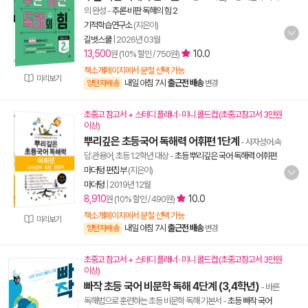
의 완성
-
추론·비판 독해의 힘 2
기적학습연구소
(지은이)
길벗스쿨
|
2026년 03월
13,500
10.0
원 (10% 할인 / 750원)
책소개페이지에서 분철 선택 가능
미리보기
내일 아침 7시
출근전 배송
양탄자배송
변경
초중고 참고서 + 스터디 플래너 · 미니 콜드컵 (초중고참고서 3만원
이상)
뿌리깊은 초등국어 독해력 어휘편 1단계
- 사자성어.속
담.관용어, 초등 1.2학년 대상
-
초등 뿌리깊은 국어 독해력 어휘편
마더텅 편집부
(지은이)
마더텅
|
2019년 12월
8,910
10.0
원 (10% 할인 / 490원)
책소개페이지에서 분철 선택 가능
미리보기
내일 아침 7시
출근전 배송
양탄자배송
변경
초중고 참고서 + 스터디 플래너 · 미니 콜드컵 (초중고참고서 3만원
이상)
빠작 초등 국어 비문학 독해 4단계 (3,4학년)
- 바른
독해법으로 훈련하는 초등 비문학 독해 기본서
-
초등 빠작 국어