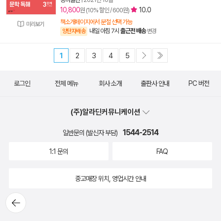
10,800
10.0
원 (10% 할인 / 600원)
책소개페이지에서 분철 선택 가능
미리보기
내일 아침 7시
출근전 배송
양탄자배송
변경
1
2
3
4
5
로그인
전체 메뉴
회사 소개
출판사 안내
PC 버전
(주)알라딘커뮤니케이션
1544-2514
일반문의 (발신자 부담)
1:1 문의
FAQ
중고매장 위치, 영업시간 안내
뒤로가
기