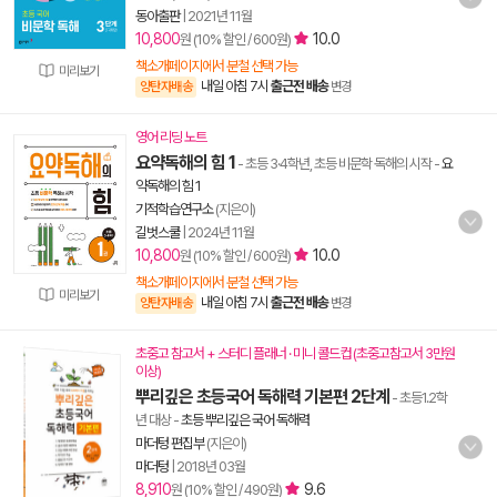
동아출판
|
2021년 11월
10,800
10.0
원 (10% 할인 / 600원)
책소개페이지에서 분철 선택 가능
미리보기
내일 아침 7시
출근전 배송
양탄자배송
변경
영어 리딩 노트
요약독해의 힘 1
- 초등 3·4학년, 초등 비문학 독해의 시작
-
요
약독해의 힘 1
기적학습연구소
(지은이)
길벗스쿨
|
2024년 11월
10,800
10.0
원 (10% 할인 / 600원)
책소개페이지에서 분철 선택 가능
미리보기
내일 아침 7시
출근전 배송
양탄자배송
변경
초중고 참고서 + 스터디 플래너 · 미니 콜드컵 (초중고참고서 3만원
이상)
뿌리깊은 초등국어 독해력 기본편 2단계
- 초등1.2학
년 대상
-
초등 뿌리깊은 국어 독해력
마더텅 편집부
(지은이)
마더텅
|
2018년 03월
8,910
9.6
원 (10% 할인 / 490원)