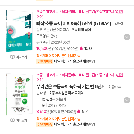
초중고 참고서 + 스터디 플래너 · 미니 콜드컵 (초중고참고서 3만원
이상)
빠작 초등 국어 어휘X독해 5단계 (5,6학년)
- 독해력
을 키우는 바른 어휘 학습
-
초등 빠작 국어
구주영
(지은이)
동아출판
|
2023년 05월
10,800
10.0
원 (10% 할인 / 600원)
책소개페이지에서 분철 선택 가능
미리보기
내일 아침 7시
출근전 배송
양탄자배송
변경
초중고 참고서 + 스터디 플래너 · 미니 콜드컵 (초중고참고서 3만원
이상)
뿌리깊은 초등국어 독해력 기본편 6단계
- 초등5.6학
년 대상
-
초등 뿌리깊은 국어 독해력
마더텅 편집부
(지은이)
마더텅
|
2018년 04월
8,910
9.7
원 (10% 할인 / 490원)
책소개페이지에서 분철 선택 가능
미리보기
내일 아침 7시
출근전 배송
양탄자배송
변경