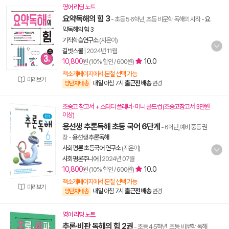
영어 리딩 노트
요약독해의 힘 3
- 초등 5·6학년, 초등 비문학 독해의 시작
-
요
약독해의 힘 3
기적학습연구소
(지은이)
길벗스쿨
|
2024년 11월
10,800
10.0
원 (10% 할인 / 600원)
책소개페이지에서 분철 선택 가능
미리보기
내일 아침 7시
출근전 배송
양탄자배송
변경
초중고 참고서 + 스터디 플래너 · 미니 콜드컵 (초중고참고서 3만원
이상)
용선생 추론독해 초등 국어 6단계
- 6학년,예비 중등 권
장
-
용선생 추론독해
사회평론 초등국어 연구소
(지은이)
사회평론주니어
|
2024년 07월
10,800
10.0
원 (10% 할인 / 600원)
책소개페이지에서 분철 선택 가능
미리보기
내일 아침 7시
출근전 배송
양탄자배송
변경
영어 리딩 노트
추론·비판 독해의 힘 2권
- 초등 4·5학년, 초등 비문학 독해