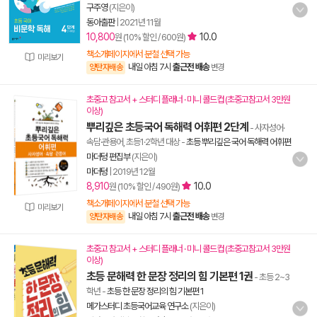
구주영
(지은이)
동아출판
|
2021년 11월
10,800
10.0
원 (10% 할인 / 600원)
책소개페이지에서 분철 선택 가능
미리보기
내일 아침 7시
출근전 배송
양탄자배송
변경
초중고 참고서 + 스터디 플래너 · 미니 콜드컵 (초중고참고서 3만원
이상)
뿌리깊은 초등국어 독해력 어휘편 2단계
- 사자성어·
속담·관용어, 초등1·2학년 대상
-
초등 뿌리깊은 국어 독해력 어휘편
마더텅 편집부
(지은이)
마더텅
|
2019년 12월
8,910
10.0
원 (10% 할인 / 490원)
책소개페이지에서 분철 선택 가능
미리보기
내일 아침 7시
출근전 배송
양탄자배송
변경
초중고 참고서 + 스터디 플래너 · 미니 콜드컵 (초중고참고서 3만원
이상)
초등 문해력 한 문장 정리의 힘 기본편 1권
- 초등 2~3
학년
-
초등 한 문장 정리의 힘 기본편 1
메가스터디 초등국어교육 연구소
(지은이)