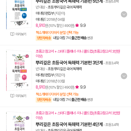
뿌리깊은 초등국어 독해력 기본편 5단계
- 초등5.6학
년 대상
-
초등 뿌리깊은 국어 독해력
마더텅 편집부
(지은이)
마더텅
|
2018년 04월
8,910
9.9
원 (10% 할인 / 490원)
책소개페이지에서 분철 선택 가능
미리보기
내일 아침 7시
출근전 배송
양탄자배송
변경
초중고 참고서 + 스터디 플래너 · 미니 콜드컵 (초중고참고서 3만원
이상)
뿌리깊은 초등국어 독해력 기본편 3단계
- 초등3.4학
년 대상
-
초등 뿌리깊은 국어 독해력
마더텅 편집부
(엮은이)
마더텅
|
2018년 03월
8,910
9.9
원 (10% 할인 / 490원)
책소개페이지에서 분철 선택 가능
미리보기
내일 아침 7시
출근전 배송
양탄자배송
변경
초중고 참고서 + 스터디 플래너 · 미니 콜드컵 (초중고참고서 3만원
이상)
뿌리깊은 초등국어 독해력 기본편 4단계
- 초등3.4학
년 대상
-
초등 뿌리깊은 국어 독해력