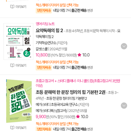
책소개페이지에서 분철 선택 가능
미리보기
내일 아침 7시
출근전 배송
양탄자배송
변경
영어 리딩 노트
요약독해의 힘 2
- 초등 4·5학년, 초등 비문학 독해의 시작
-
요
약독해의 힘 2
기적학습연구소
(지은이)
길벗스쿨
|
2024년 11월
10,800
10.0
원 (10% 할인 / 600원)
책소개페이지에서 분철 선택 가능
미리보기
내일 아침 7시
출근전 배송
양탄자배송
변경
초중고 참고서 + 스터디 플래너 · 미니 콜드컵 (초중고참고서 3만원
이상)
초등 문해력 한 문장 정리의 힘 기본편 2권
- 초등 3~
4학년
-
초등 한 문장 정리의 힘 기본편 2
메가스터디 초등국어교육 연구소
(지은이)
메가스터디북스(참고서)
|
2021년 05월
9,900
10.0
원 (10% 할인 / 550원)
책소개페이지에서 분철 선택 가능
미리보기
내일 아침 7시
출근전 배송
양탄자배송
변경