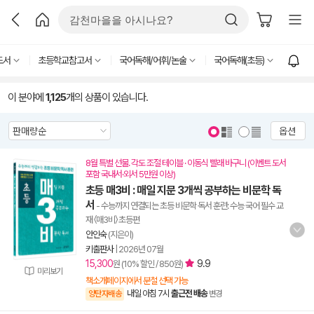
도서
초등학교참고서
국어독해/어휘/논술
국어독해(초등)
이 분야에
1,125
개의 상품이 있습니다.
옵션
8월 특별 선물. 각도 조절 테이블 · 이동식 빨래 바구니 (이벤트 도서
포함 국내서·외서 5만원 이상)
초등 매3비 : 매일 지문 3개씩 공부하는 비문학 독
서
- 수능까지 연결되는 초등 비문학 독서 훈련: 수능 국어 필수 교
재 〈매3비〉 초등편
안인숙
(지은이)
키출판사
|
2026년 07월
15,300
9.9
원 (10% 할인 / 850원)
미리보기
책소개페이지에서 분철 선택 가능
내일 아침 7시
출근전 배송
양탄자배송
변경