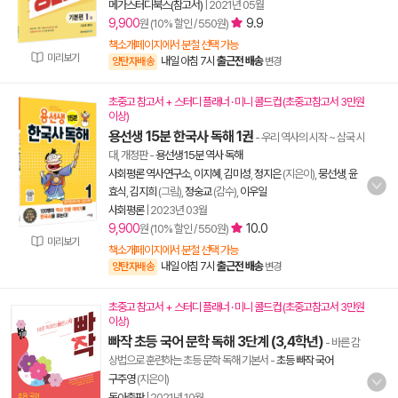
메가스터디북스(참고서)
|
2021년 05월
9,900
9.9
원 (10% 할인 / 550원)
책소개페이지에서 분철 선택 가능
미리보기
내일 아침 7시
출근전 배송
양탄자배송
변경
초중고 참고서 + 스터디 플래너 · 미니 콜드컵 (초중고참고서 3만원
이상)
용선생 15분 한국사 독해 1권
- 우리 역사의 시작 ~ 삼국 시
대, 개정판
-
용선생 15분 역사 독해
사회평론 역사연구소
,
이지혜
,
김미성
,
정지은
(지은이),
뭉선생
,
윤
효식
,
김지희
(그림),
정숭교
(감수),
이우일
사회평론
|
2023년 03월
9,900
10.0
원 (10% 할인 / 550원)
미리보기
책소개페이지에서 분철 선택 가능
내일 아침 7시
출근전 배송
양탄자배송
변경
초중고 참고서 + 스터디 플래너 · 미니 콜드컵 (초중고참고서 3만원
이상)
빠작 초등 국어 문학 독해 3단계 (3,4학년)
- 바른 감
상법으로 훈련하는 초등 문학 독해 기본서
-
초등 빠작 국어
구주영
(지은이)
동아출판
|
2021년 10월