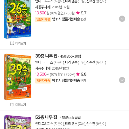
앤디 그리피스
(지은이),
테리 덴톤
(그림),
신수진
(옮긴이)
시공주니어
|
2015년 07월
13,500
9.7
원 (10% 할인 / 750원)
밤 11시
잠들기전 배송
양탄자배송
변경
미리보기
39층 나무 집
-
456 Book 클럽
앤디 그리피스
(지은이),
테리 덴톤
(그림),
신수진
(옮긴이)
시공주니어
|
2015년 10월
13,500
9.8
원 (10% 할인 / 750원)
밤 11시
잠들기전 배송
양탄자배송
변경
미리보기
52층 나무 집
-
456 Book 클럽
앤디 그리피스
(지은이),
테리 덴톤
(그림),
신수진
(옮긴이)