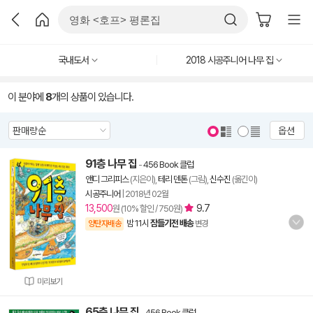
국내도서
2018 시공주니어 나무 집
이 분야에
8
개의 상품이 있습니다.
옵션
91층 나무 집
-
456 Book 클럽
앤디 그리피스
(지은이),
테리 덴톤
(그림),
신수진
(옮긴이)
시공주니어
|
2018년 02월
13,500
9.7
원 (10% 할인 / 750원)
밤 11시
잠들기전 배송
양탄자배송
변경
미리보기
65층 나무 집
-
456 Book 클럽