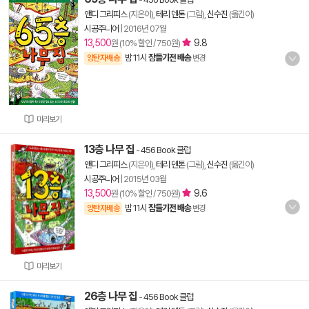
앤디 그리피스
(지은이),
테리 덴톤
(그림),
신수진
(옮긴이)
시공주니어
|
2016년 07월
13,500
9.8
원 (10% 할인 / 750원)
밤 11시
잠들기전 배송
양탄자배송
변경
미리보기
13층 나무 집
-
456 Book 클럽
앤디 그리피스
(지은이),
테리 덴톤
(그림),
신수진
(옮긴이)
시공주니어
|
2015년 03월
13,500
9.6
원 (10% 할인 / 750원)
밤 11시
잠들기전 배송
양탄자배송
변경
미리보기
26층 나무 집
-
456 Book 클럽