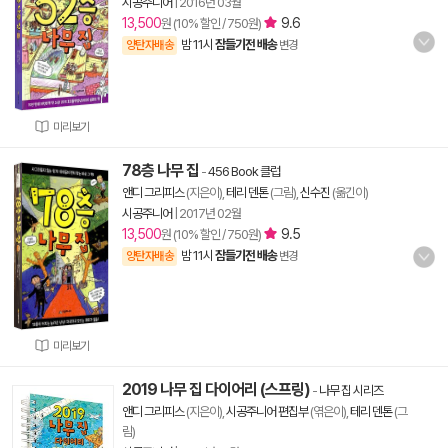
시공주니어
|
2016년 03월
13,500
9.6
원 (10% 할인 / 750원)
밤 11시
잠들기전 배송
양탄자배송
변경
미리보기
78층 나무 집
-
456 Book 클럽
앤디 그리피스
(지은이),
테리 덴톤
(그림),
신수진
(옮긴이)
시공주니어
|
2017년 02월
13,500
9.5
원 (10% 할인 / 750원)
밤 11시
잠들기전 배송
양탄자배송
변경
미리보기
2019 나무 집 다이어리 (스프링)
-
나무 집 시리즈
앤디 그리피스
(지은이),
시공주니어 편집부
(엮은이),
테리 덴톤
(그
림)