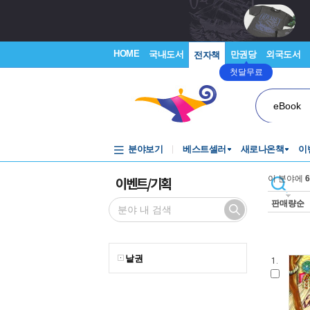
HOME
국내도서
만권당
외국도서
전자책
첫달무료
eBook
분야보기
베스트셀러
새로나온책
이
이벤트/기획
이 분야에
6
판매량순
낱권
1.