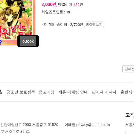
3,000원
, 마일리지
원
150
세일즈포인트 :
19
이 책의 종이책 :
2,700
원
종이책 보기
전체
침
청소년 보호정책
중고매장
제휴·마케팅 안내
판매자 매니저
출판사·
고객
신판매업신고 2003-서울중구-01520
이메일 privacy@aladin.co.kr
서울시
구 서소문로 89-31