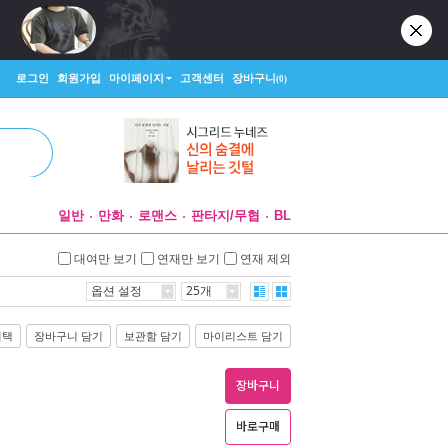
로그인
회원가입
마이페이지
고객센터
장바구니
(0)
일반
만화
로맨스
판타지/무협
BL
대여만 보기
연재만 보기
연재 제외
옵션 설정
25개
선택
장바구니 담기
보관함 담기
마이리스트 담기
장바구니
바로구매