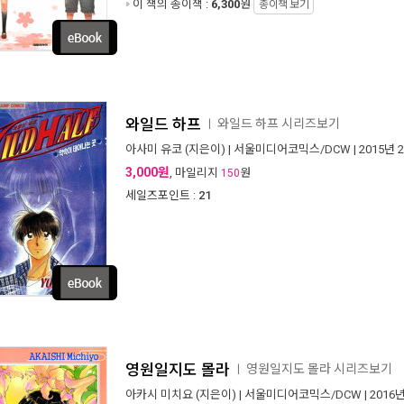
이 책의 종이책 :
6,300
원
종이책 보기
와일드 하프
와일드 하프 시리즈보기
ㅣ
아사미 유코
(지은이) |
서울미디어코믹스/DCW
| 2015년 
3,000원
, 마일리지
원
150
세일즈포인트 :
21
영원일지도 몰라
영원일지도 몰라 시리즈보기
ㅣ
아카시 미치요
(지은이) |
서울미디어코믹스/DCW
| 2016