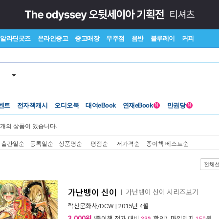
알라딘굿즈
온라인중고
중고매장
우주점
음반
블루레이
커피
벤트
전자책캐시
오디오북
대여eBook
연재eBook
만권당
N
N
개의 상품이 있습니다.
출간일순
등록일순
상품명순
평점순
저가격순
종이책 베스트순
전체
가난뱅이 신이
가난뱅이 신이 시리즈보기
ㅣ
학산문화사/DCW
| 2015년 4월
3,000원
(종이책 정가 대비
할인), 마일리지
원