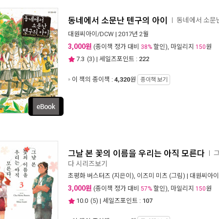
동네에서 소문난 텐구의 아이
동네에서 소문
ㅣ
대원씨아이/DCW
| 2017년 2월
3,000원
(종이책 정가 대비
할인), 마일리지
원
38%
150
7.3
(
3
) | 세일즈포인트 :
222
이 책의 종이책 :
4,320
원
종이책 보기
그날 본 꽃의 이름을 우리는 아직 모른다
그
ㅣ
다 시리즈보기
초평화 버스터즈
(지은이),
이즈미 미츠
(그림) |
대원씨아이
3,000원
(종이책 정가 대비
할인), 마일리지
원
57%
150
10.0
(
5
) | 세일즈포인트 :
107