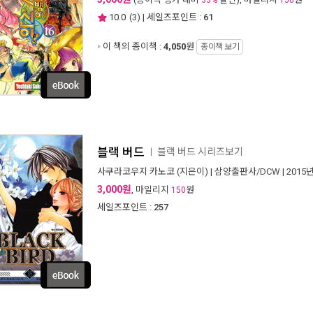
33%
150
10.0
(
3
) | 세일즈포인트 :
61
이 책의 종이책 :
4,050
원
종이책 보기
블랙 버드
블랙 버드 시리즈보기
ㅣ
사쿠라코우지 카노코
(지은이) |
삼양출판사/DCW
| 2015
3,000원
, 마일리지
원
150
세일즈포인트 :
257