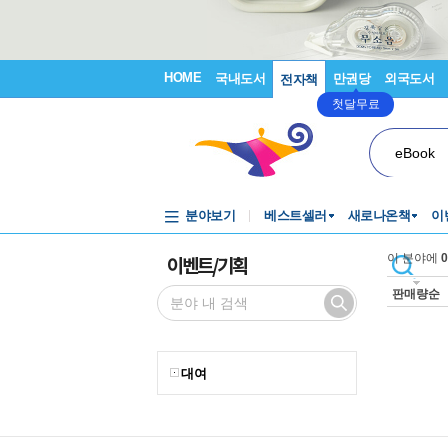
HOME
국내도서
만권당
외국도서
전자책
첫달무료
eBook
분야보기
베스트셀러
새로나온책
이
이벤트/기획
이 분야에
0
판매량순
대여