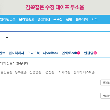
알라딘굿즈
온라인중고
중고매장
우주점
음반
블루레이
커피
벤트
전자책캐시
오디오북
대여eBook
연재eBook
만권당
N
N
개의 상품이 있습니다.
출간일순
등록일순
상품명순
평점순
저가격순
종이책 베스트순
전체
전체