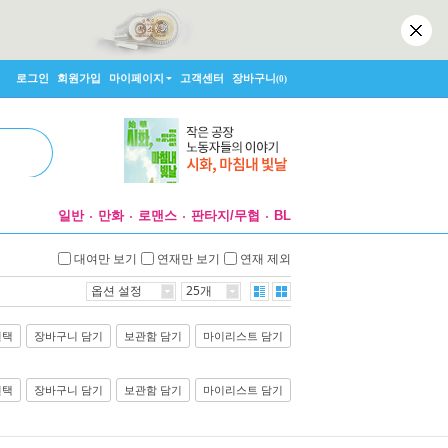
로그인
회원가입
마이페이지
고객센터
장바구니
(0)
일반
만화
로맨스
판타지/무협
BL
대여만 보기
연재만 보기
연재 제외
옵션 설정
25개
선택
장바구니 담기
보관함 담기
마이리스트 담기
선택
장바구니 담기
보관함 담기
마이리스트 담기