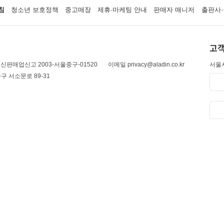
침
청소년 보호정책
중고매장
제휴·마케팅 안내
판매자 매니저
출판사·
고객
신판매업신고 2003-서울중구-01520
이메일 privacy@aladin.co.kr
서울시
구 서소문로 89-31