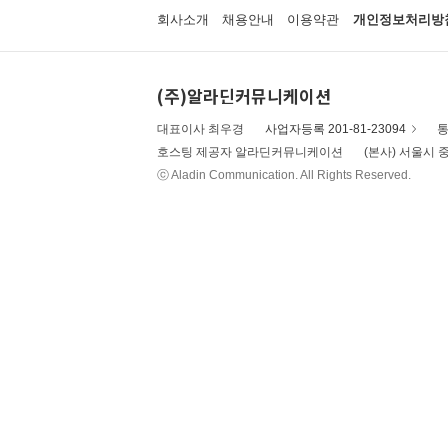
회사소개
채용안내
이용약관
개인정보처리방
(주)알라딘커뮤니케이션
대표이사 최우경
사업자등록 201-81-23094
통
호스팅 제공자 알라딘커뮤니케이션
(본사) 서울시 중
ⓒ Aladin Communication. All Rights Reserved.