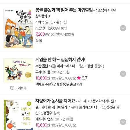
몽골 촌놈과 책 읽어 주는 마귀할멈
-
꿈소담이 저학년
창작동화 8
박혜숙
(글),
김기환
(그림)
꿈소담이
|
2008년 10월
7,200
원 (10% 할인 / 400원)
품절
게임을 안 해도 심심하지 않아!
수잔 콜린스
(글),
마이크 레스터
(그림),
노경실
(옮긴이)
두레아이들
|
2014년 10월
10,800
9.7
원 (10% 할인 / 600원)
택배
로 주문하면
8월 10일 출고
변경
미리보기
지렁이가 농사를 지어요
-
지그재그 초등과학 백과사전 7
펠리시아 로
,
게리 베일리
(지은이),
율리야 소미나
(그림),
김정은
(옮
긴이),
정갑수
(감수)
매직사이언스
|
2017년 06월
10,800
원 (10% 할인 / 600원)