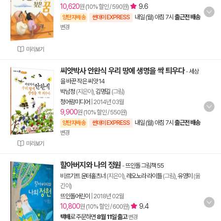
10,620
9.6
원 (10% 할인 / 590원)
내일 (월) 아침 7시
출근전 배송
양탄자배송
썬데이 EXPRESS
변경
미리보기
씨앗박사 안완식 우리 땅에 생명을 싹 틔우다
-
세상
을 바꾼 작은 씨앗 14
박남정
(지은이),
김명길
(그림)
청어람미디어
|
2014년 03월
9,900
원 (10% 할인 / 550원)
내일 (월) 아침 7시
출근전 배송
양탄자배송
썬데이 EXPRESS
변경
미리보기
할아버지와 나의 정원
-
뜨인돌 그림책 55
비르기트 운터홀츠너
(지은이),
레오노라 라이틀
(그림),
유영미
(옮
긴이)
뜨인돌어린이
|
2018년 02월
10,800
9.4
원 (10% 할인 / 600원)
택배
로 주문하면
8월 11일 출고
변경