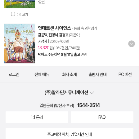
절판
미리보기
안데르센 사이언스
- 동화 속 과학읽기
김윤택
,
전영석
,
김경호
(지은이)
지성사
|
2010년 06월
13,320
원 (10% 할인 / 740원)
택배
로 주문하면
8월 11일 출고
변경
로그인
전체 메뉴
회사 소개
출판사 안내
PC 버전
(주)알라딘커뮤니케이션
1544-2514
일반문의 (발신자 부담)
1:1 문의
FAQ
중고매장 위치, 영업시간 안내