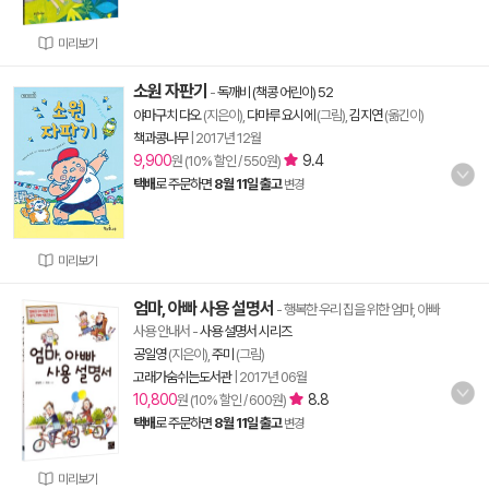
미리보기
소원 자판기
-
독깨비 (책콩 어린이) 52
야마구치 다오
(지은이),
다마루 요시에
(그림),
김지연
(옮긴이)
책과콩나무
|
2017년 12월
9,900
9.4
원 (10% 할인 / 550원)
택배
로 주문하면
8월 11일 출고
변경
미리보기
엄마, 아빠 사용 설명서
- 행복한 우리 집을 위한 엄마, 아빠
사용 안내서
-
사용 설명서 시리즈
공일영
(지은이),
주미
(그림)
고래가숨쉬는도서관
|
2017년 06월
10,800
8.8
원 (10% 할인 / 600원)
택배
로 주문하면
8월 11일 출고
변경
미리보기