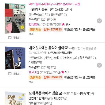
2026 볼로냐 라가치상 + 티셔츠.폴라로이드 사진
나만의 박물관
-
생각을 더하는 그림책
에마 루이스
(지은이),
조혜진
(옮긴이)
책속물고기
|
2018년 01월
13,500
9.7
원 (10% 할인 / 750원)
내일 (월) 아침 7시
출근전 배송
양탄자배송
썬데이 EXPRESS
변경
미리보기
내 머릿속에는 음악이 살아요!
- 세상 모든 소리를 들은 음
악가 조지 거슈윈
-
다큐멘터리 인물그림책
수잰 슬레이드
(지은이),
스테이시 이너스트
(그림),
황유진
(옮긴이),
이채훈
(추천)
책속물고기
|
2017년 11월
11,700
9.4
원 (10% 할인 / 650원)
미리보기
내일 (월) 아침 7시
출근전 배송
양탄자배송
썬데이 EXPRESS
변경
모래 폭풍 속에서 찾은 꿈
- 아프리카 편
-
세계 속 지리 쏙
김연희
,
이현희
(지은이),
배민경
(그림)
하루놀
|
2018년 07월