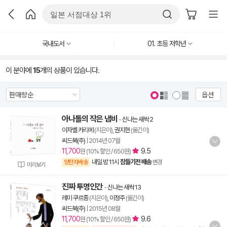
국내도서
01. 초등 저학년
이 분야에
15
개의 상품이 있습니다.
옵션
아나톨의 작은 냄비
-
신나는 새싹 2
이자벨 카리에
(지은이),
권지현
(옮긴이)
씨드북(주)
|
2014년 07월
11,700
9.5
원 (10% 할인 / 650원)
내일 밤 11시
잠들기전 배송
양탄자배송
변경
미리보기
진짜 투명인간
-
신나는 새싹 13
레미 쿠르종
(지은이),
이정주
(옮긴이)
씨드북(주)
|
2015년 08월
11,700
9.6
원 (10% 할인 / 650원)