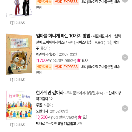
내일 (월) 아침 7시
출근전 배송
양탄자배송
썬데이 EXPRESS
변경
미리보기
엄마를 화나게 하는 10가지 방법
-
재잘재잘 세계 그림책
실비 드 마튀이시왹스
(지은이),
세바스티앙 디올로장
(그림),
이정
주
(옮긴이)
어린이작가정신
|
2016년 03월
11,700
8.0
원 (10% 할인 / 650원)
내일 (월) 아침 7시
출근전 배송
양탄자배송
썬데이 EXPRESS
변경
미리보기
한가위만 같아라
- 우리 문화이야기 (명절, 추석)
-
노란돼지 창
작그림책 32
무돌
(지은이)
노란돼지
|
2015년 09월
13,500
9.1
원 (10% 할인 / 750원)
택배
로 주문하면
8월 11일 출고
변경
미리보기