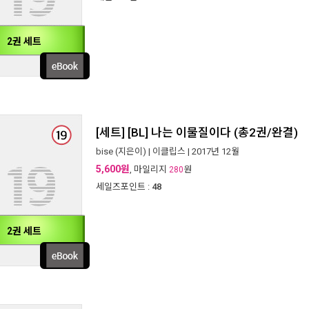
2권 세트
[세트] [BL] 나는 이물질이다 (총2권/완결)
bise
(지은이) |
이클립스
| 2017년 12월
5,600원
, 마일리지
원
280
세일즈포인트 :
48
2권 세트