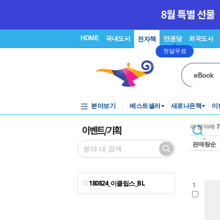
HOME
국내도서
만권당
외국도서
전자책
첫달무료
eBook
분야보기
베스트셀러
새로나온책
이
이벤트/기획
이 분야에
7
판매량순
180824_이클립스_BL
1.