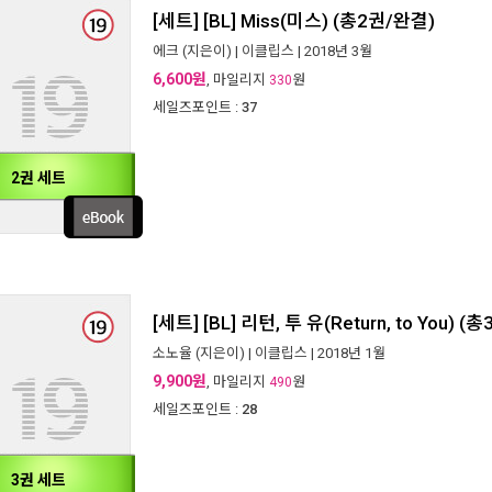
[세트] [BL] Miss(미스) (총2권/완결)
에크
(지은이) |
이클립스
| 2018년 3월
6,600원
, 마일리지
원
330
세일즈포인트 :
37
2권 세트
[세트] [BL] 리턴, 투 유(Return, to You) 
소노율
(지은이) |
이클립스
| 2018년 1월
9,900원
, 마일리지
원
490
세일즈포인트 :
28
3권 세트