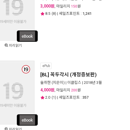
3,000원
, 마일리지
원
150
8.5
(
8
) | 세일즈포인트 :
1,241
미리읽기
ePub
[BL] 꼭두각시 (개정증보판)
술취한
(지은이) |
이클립스
| 2018년 3월
4,000원
, 마일리지
원
200
2.0
(
1
) | 세일즈포인트 :
357
미리읽기