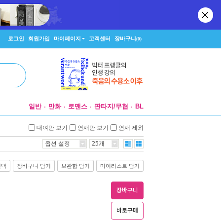
로그인
회원가입
마이페이지
고객센터
장바구니
(0)
일반
만화
로맨스
판타지/무협
BL
대여만 보기
연재만 보기
연재 제외
옵션 설정
25개
선택
장바구니 담기
보관함 담기
마이리스트 담기
장바구니
바로구매