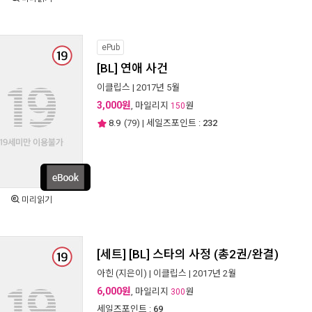
ePub
[BL] 연애 사건
이클립스
| 2017년 5월
3,000원
, 마일리지
원
150
8.9
(
79
) | 세일즈포인트 :
232
미리읽기
[세트] [BL] 스타의 사정 (총2권/완결)
아힌
(지은이) |
이클립스
| 2017년 2월
6,000원
, 마일리지
원
300
세일즈포인트 :
69