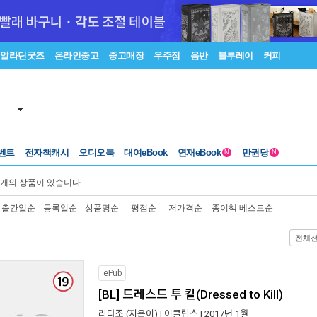
알라딘굿즈
온라인중고
중고매장
우주점
음반
블루레이
커피
벤트
전자책캐시
오디오북
대여eBook
연재eBook
만권당
N
N
개의 상품이 있습니다.
출간일순
등록일순
상품명순
평점순
저가격순
종이책 베스트순
전체
ePub
[BL] 드레스드 투 킬(Dressed to Kill)
리다조
(지은이) |
이클립스
| 2017년 1월