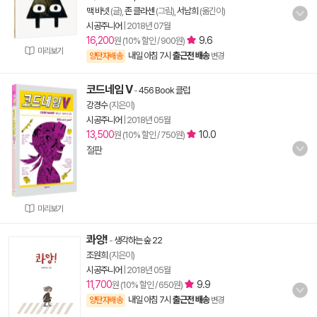
맥 바넷
(글),
존 클라센
(그림),
서남희
(옮긴이)
시공주니어
|
2018년 07월
16,200
9.6
원 (10% 할인 / 900원)
미리보기
내일 아침 7시
출근전 배송
양탄자배송
변경
코드네임 V
-
456 Book 클럽
강경수
(지은이)
시공주니어
|
2018년 05월
13,500
10.0
원 (10% 할인 / 750원)
절판
미리보기
콰앙!
-
생각하는 숲 22
조원희
(지은이)
시공주니어
|
2018년 05월
11,700
9.9
원 (10% 할인 / 650원)
내일 아침 7시
출근전 배송
양탄자배송
변경