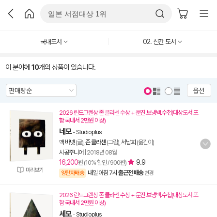
국내도서
02. 신간 도서
이 분야에
10
개의 상품이 있습니다.
옵션
2026 린드그렌상 존 클라센 수상 + 문진.보냉백.수첩(대상도서 포
함 국내서 2만원 이상)
네모
-
Studioplus
맥 바넷
(글),
존 클라센
(그림),
서남희
(옮긴이)
시공주니어
|
2018년 08월
16,200
9.9
원 (10% 할인 / 900원)
미리보기
내일 아침 7시
출근전 배송
양탄자배송
변경
2026 린드그렌상 존 클라센 수상 + 문진.보냉백.수첩(대상도서 포
함 국내서 2만원 이상)
세모
-
Studioplus