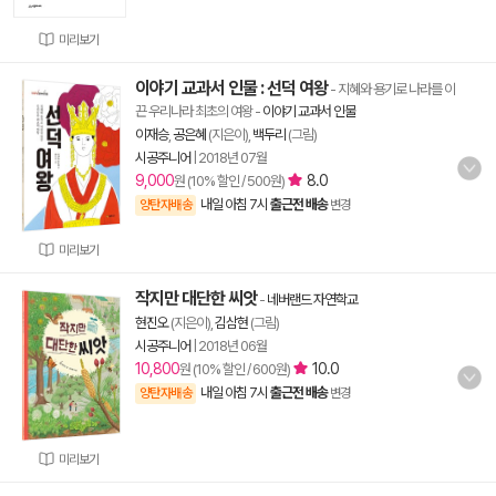
미리보기
이야기 교과서 인물 : 선덕 여왕
- 지혜와 용기로 나라를 이
끈 우리나라 최초의 여왕
-
이야기 교과서 인물
이재승
,
공은혜
(지은이),
백두리
(그림)
시공주니어
|
2018년 07월
9,000
8.0
원 (10% 할인 / 500원)
내일 아침 7시
출근전 배송
양탄자배송
변경
미리보기
작지만 대단한 씨앗
-
네버랜드 자연학교
현진오
(지은이),
김삼현
(그림)
시공주니어
|
2018년 06월
10,800
10.0
원 (10% 할인 / 600원)
내일 아침 7시
출근전 배송
양탄자배송
변경
미리보기