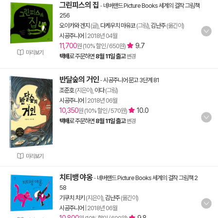
그린피스의 집
-
네버랜드 Picture Books 세계의 걸작 그림책
256
오이카와 겐지
(글),
다케우치 마유코
(그림),
김난주
(옮긴이)
시공주니어
|
2018년 04월
11,700
9.7
원 (10% 할인 / 650원)
미리보기
택배
로 주문하면
8월 11일 출고
변경
반달숲의 거인
-
시공주니어 문고 3단계 81
조준호
(지은이),
이다
(그림)
시공주니어
|
2018년 06월
10,350
10.0
원 (10% 할인 / 570원)
택배
로 주문하면
8월 11일 출고
변경
미리보기
치티뱅 야옹
-
네버랜드 Picture Books 세계의 걸작 그림책 2
58
기쿠치 치키
(지은이),
김난주
(옮긴이)
시공주니어
|
2018년 06월