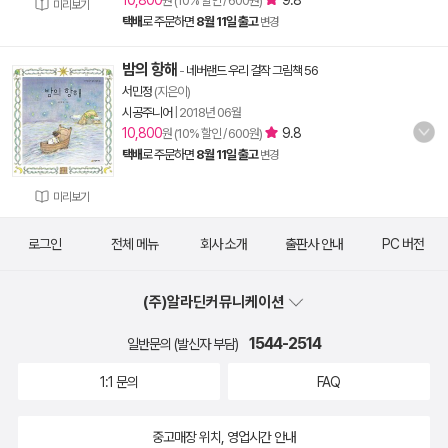
10,800
9.8
원 (10% 할인 / 600원)
미리보기
택배
로 주문하면
8월 11일 출고
변경
밤의 항해
-
네버랜드 우리 걸작 그림책 56
서민정
(지은이)
시공주니어
|
2018년 06월
10,800
9.8
원 (10% 할인 / 600원)
택배
로 주문하면
8월 11일 출고
변경
미리보기
로그인
전체 메뉴
회사 소개
출판사 안내
PC 버전
(주)알라딘커뮤니케이션
1544-2514
일반문의 (발신자 부담)
1:1 문의
FAQ
중고매장 위치, 영업시간 안내