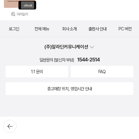
미리읽기
로그인
전체 메뉴
회사 소개
출판사 안내
PC 버전
(주)알라딘커뮤니케이션
1544-2514
일반문의 (발신자 부담)
1:1 문의
FAQ
중고매장 위치, 영업시간 안내
뒤로가
기