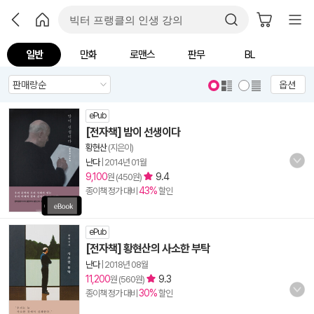
일반
만화
로맨스
판무
BL
옵션
ePub
[전자책] 밤이 선생이다
황현산
(지은이)
난다
|
2014년 01월
9,100
9.4
원 (450원)
43%
종이책 정가 대비
할인
ePub
[전자책] 황현산의 사소한 부탁
난다
|
2018년 08월
11,200
9.3
원 (560원)
30%
종이책 정가 대비
할인