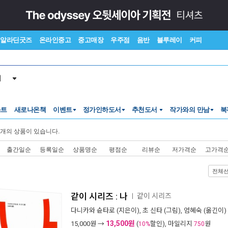
알라딘굿즈
온라인중고
중고매장
우주점
음반
블루레이
커피
서
스트
새로나온책
이벤트
정가인하도서
추천도서
작가와의 만남
북
개의 상품이 있습니다.
출간일순
등록일순
상품명순
평점순
리뷰순
저가격순
고가격
전체
같이 시리즈 : 나
같이 시리즈
ㅣ
다니카와 슌타로
(지은이),
초 신타
(그림),
엄혜숙
(옮긴이) 
13,500원
15,000
원 →
(
할인), 마일리지
원
10%
750