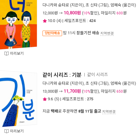
다니카와 슌타로
(지은이),
초 신타
(그림),
엄혜숙
(옮긴이) 
10,800원
12,000
원 →
(
할인), 마일리지
원
10%
600
10.0
(
4
) | 세일즈포인트 :
424
밤 11시
잠들기전 배송
양탄자배송
지역변경
미리보기
같이 시리즈 : 기분
같이 시리즈
ㅣ
다니카와 슌타로
(지은이),
초 신타
(그림),
엄혜숙
(옮긴이) 
11,700원
13,000
원 →
(
할인), 마일리지
원
10%
650
9.6
(
5
) | 세일즈포인트 :
275
지금
택배
로 주문하면
8월 11일 출고
지역변경
미리보기