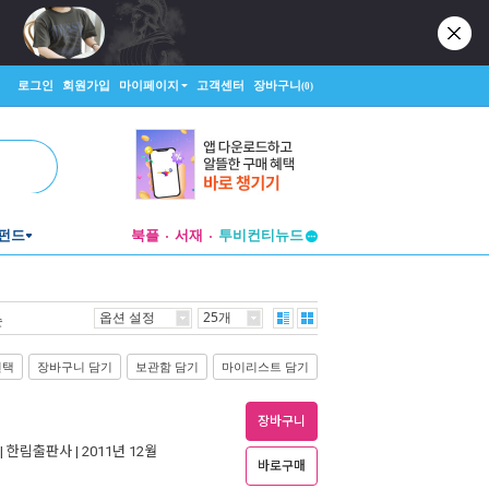
로그인
회원가입
마이페이지
고객센터
장바구니
(0)
펀드
북플
서재
투비컨티뉴드
창작플랫폼
투비컨티뉴드
옵션 설정
25개
순
선택
장바구니 담기
보관함 담기
마이리스트 담기
장바구니
|
한림출판사
| 2011년 12월
바로구매