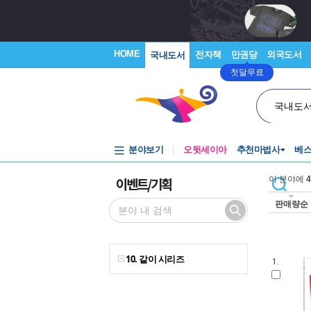
HOME
전자책
만권당
외국도서
국내도서
첫달무료
국내도
분야보기
오뒷세이아
추천마법사
베
이벤트/기획
이 분야에
4
판매량순
10. 같이 시리즈
1.