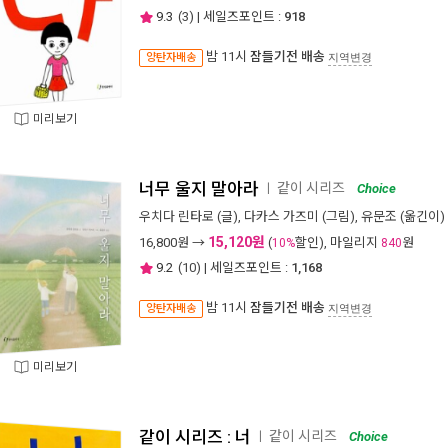
9.3
(
3
) | 세일즈포인트 :
918
밤 11시
잠들기전 배송
양탄자배송
지역변경
미리보기
너무 울지 말아라
같이 시리즈
ㅣ
Choice
우치다 린타로
(글),
다카스 가즈미
(그림),
유문조
(옮긴이) 
15,120원
16,800
원 →
(
할인), 마일리지
원
10%
840
9.2
(
10
) | 세일즈포인트 :
1,168
밤 11시
잠들기전 배송
양탄자배송
지역변경
미리보기
같이 시리즈 : 너
같이 시리즈
ㅣ
Choice