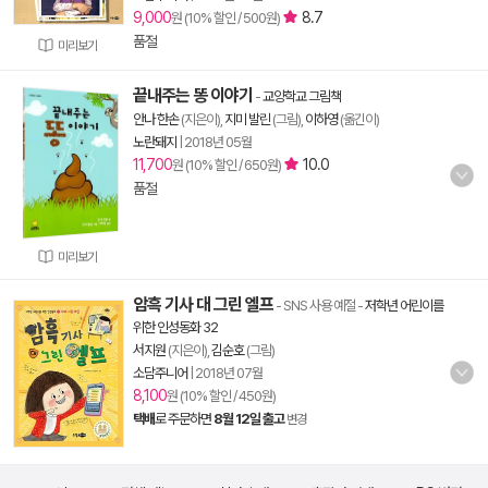
9,000
8.7
원 (10% 할인 / 500원)
품절
미리보기
끝내주는 똥 이야기
-
교양학교 그림책
안나 한손
(지은이),
지미 발린
(그림),
이하영
(옮긴이)
노란돼지
|
2018년 05월
11,700
10.0
원 (10% 할인 / 650원)
품절
미리보기
암흑 기사 대 그린 엘프
- SNS 사용 예절
-
저학년 어린이를
위한 인성동화 32
서지원
(지은이),
김순호
(그림)
소담주니어
|
2018년 07월
8,100
원 (10% 할인 / 450원)
택배
로 주문하면
8월 12일 출고
변경