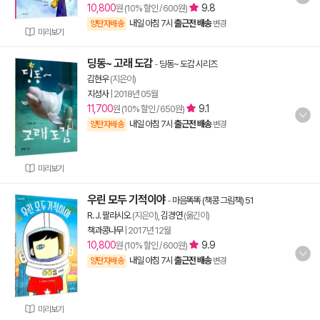
10,800
9.8
원 (10% 할인 / 600원)
내일 아침 7시
출근전 배송
양탄자배송
변경
미리보기
딩동~ 고래 도감
-
딩동~ 도감 시리즈
김현우
(지은이)
지성사
|
2018년 05월
11,700
9.1
원 (10% 할인 / 650원)
내일 아침 7시
출근전 배송
양탄자배송
변경
미리보기
우린 모두 기적이야
-
마음똑똑 (책콩 그림책) 51
R. J. 팔라시오
(지은이),
김경연
(옮긴이)
책과콩나무
|
2017년 12월
10,800
9.9
원 (10% 할인 / 600원)
내일 아침 7시
출근전 배송
양탄자배송
변경
미리보기