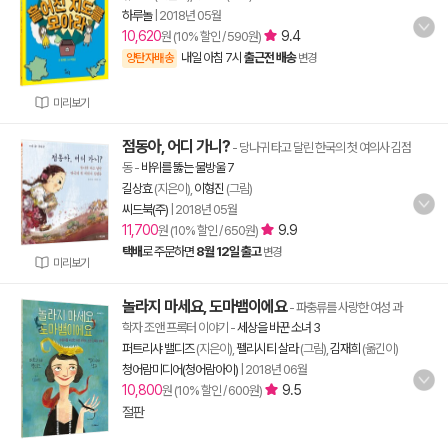
하루놀
|
2018년 05월
10,620
9.4
원 (10% 할인 / 590원)
내일 아침 7시
출근전 배송
양탄자배송
변경
미리보기
점동아, 어디 가니?
- 당나귀 타고 달린 한국의 첫 여의사 김점
동
-
바위를 뚫는 물방울 7
길상효
(지은이),
이형진
(그림)
씨드북(주)
|
2018년 05월
11,700
9.9
원 (10% 할인 / 650원)
택배
로 주문하면
8월 12일 출고
변경
미리보기
놀라지 마세요, 도마뱀이에요
- 파충류를 사랑한 여성 과
학자 조앤 프록터 이야기
-
세상을 바꾼 소녀 3
퍼트리샤 밸디즈
(지은이),
펠리시티 살라
(그림),
김재희
(옮긴이)
청어람미디어(청어람아이)
|
2018년 06월
10,800
9.5
원 (10% 할인 / 600원)
절판