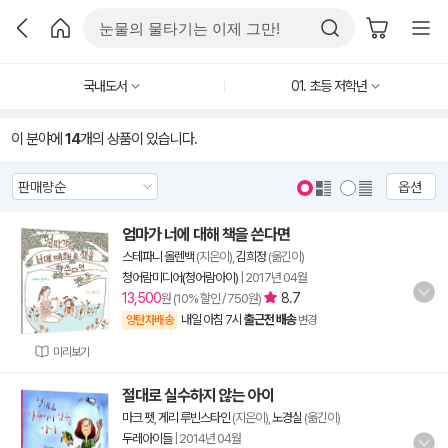
국내도서
01. 초등 저학년
이 분야에
14
개의 상품이 있습니다.
옵션
엄마가 너에 대해 책을 쓴다면
스테파니 올렌백
(지은이),
김희정
(옮긴이)
청어람미디어(청어람아이)
|
2017년 04월
13,500
8.7
원 (10% 할인 / 750원)
내일 아침 7시
출근전 배송
양탄자배송
변경
미리보기
절대로 실수하지 않는 아이
마크 펫
,
게리 루빈스타인
(지은이),
노경실
(옮긴이)
두레아이들
|
2014년 04월