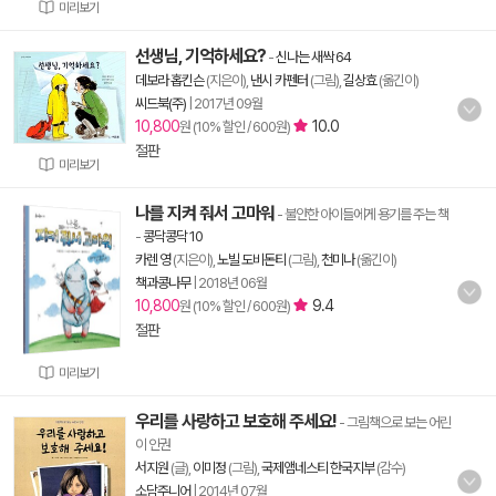
미리보기
선생님, 기억하세요?
-
신나는 새싹 64
데보라 홉킨슨
(지은이),
낸시 카펜터
(그림),
길상효
(옮긴이)
씨드북(주)
|
2017년 09월
10,800
10.0
원 (10% 할인 / 600원)
절판
미리보기
나를 지켜 줘서 고마워
- 불안한 아이들에게 용기를 주는 책
-
콩닥콩닥 10
카렌 영
(지은이),
노빌 도비돈티
(그림),
천미나
(옮긴이)
책과콩나무
|
2018년 06월
10,800
9.4
원 (10% 할인 / 600원)
절판
미리보기
우리를 사랑하고 보호해 주세요!
- 그림책으로 보는 어린
이 인권
서지원
(글),
이미정
(그림),
국제앰네스티 한국지부
(감수)
소담주니어
|
2014년 07월