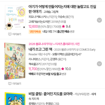
아기가 어떻게 만들어지는지에 대한 놀랍고도 진실
한 이야기
-
고래숨 그림책
피오나 커토스커스
(지은이),
이승숙
(옮긴이)
고래가숨쉬는도서관
|
2018년 05월
12,600
9.4
원 (10% 할인 / 700원)
내일 아침 7시
출근전 배송
양탄자배송
변경
미리보기
2026 볼로냐 라가치상 + 티셔츠.폴라로이드 사진
내가 쓰고 그린 책
- 2020 볼로냐 라가치 상 COMICS Early
Reader 대상 수상작
-
모퉁이책방 (곰곰어린이) 47
리니에르스
(지은이),
김영주
(옮긴이)
책속물고기
|
2017년 03월
11,700
10.0
원 (10% 할인 / 650원)
택배
로 주문하면
8월 12일 출고
변경
미리보기
비밀 클럽 : 흩어진 지도를 모아라
- 서남부유럽 편
-
세계
속 지리 쏙
류재향
(지은이),
주영성
(그림)