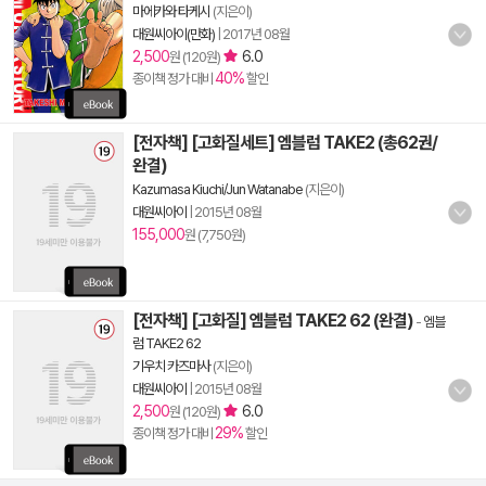
마에카와 타케시
(지은이)
대원씨아이(만화)
|
2017년 08월
2,500
6.0
원 (120원)
40%
종이책 정가 대비
할인
[전자책] [고화질세트] 엠블럼 TAKE2 (총62권/
완결)
Kazumasa Kiuchi/Jun Watanabe
(지은이)
대원씨아이
|
2015년 08월
155,000
원 (7,750원)
[전자책] [고화질] 엠블럼 TAKE2 62 (완결)
-
엠블
럼 TAKE2 62
기우치 카즈마사
(지은이)
대원씨아이
|
2015년 08월
2,500
6.0
원 (120원)
29%
종이책 정가 대비
할인