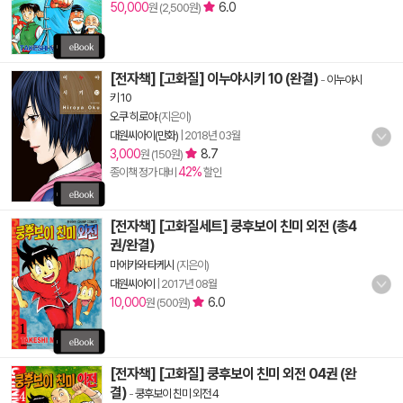
50,000
6.0
원 (2,500원)
[전자책] [고화질] 이누야시키 10 (완결)
-
이누야시
키 10
오쿠 히로야
(지은이)
대원씨아이(만화)
|
2018년 03월
3,000
8.7
원 (150원)
42%
종이책 정가 대비
할인
[전자책] [고화질세트] 쿵후보이 친미 외전 (총4
권/완결)
마에카와 타케시
(지은이)
대원씨아이
|
2017년 08월
10,000
6.0
원 (500원)
[전자책] [고화질] 쿵후보이 친미 외전 04권 (완
결)
-
쿵후보이 친미 외전 4