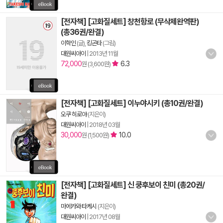
[전자책] [고화질세트] 창천항로 (무삭제완역판)
(총36권/완결)
이학인
(글),
킹곤타
(그림)
대원씨아이
|
2013년 11월
72,000
6.3
원 (3,600원)
[전자책] [고화질세트] 이누야시키 (총10권/완결)
오쿠 히로야
(지은이)
대원씨아이
|
2018년 03월
30,000
10.0
원 (1,500원)
[전자책] [고화질세트] 신 쿵후보이 친미 (총20권/
완결)
마에카와 타케시
(지은이)
대원씨아이
|
2017년 08월