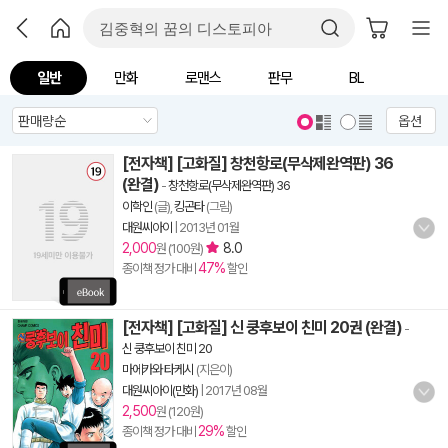
일반
만화
로맨스
판무
BL
옵션
[전자책] [고화질] 창천항로(무삭제완역판) 36
(완결)
-
창천항로(무삭제완역판) 36
이학인
(글),
킹곤타
(그림)
대원씨아이
|
2013년 01월
2,000
8.0
원 (100원)
47%
종이책 정가 대비
할인
[전자책] [고화질] 신 쿵후보이 친미 20권 (완결)
-
신 쿵후보이 친미 20
마에카와 타케시
(지은이)
대원씨아이(만화)
|
2017년 08월
2,500
원 (120원)
29%
종이책 정가 대비
할인