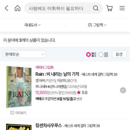
국내도서
01. 그림책
이 분야에
3
개의 상품이 있습니다.
옵션
캐릭터 그립톡
Rain : 비 내리는 날의 기적
-
베스트 세계 걸작 그림책 39
샘 어셔
(지은이),
이상희
(옮긴이)
주니어RHK(주니어랜덤)
|
2018년 06월
10,800
9.8
원 (10% 할인 / 600원)
택배
로 주문하면
8월 10일 출고
변경
미리보기
힘센차사우루스
-
베스트 세계 걸작 그림책 38