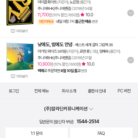
마이클 화이트
(지은이),
노은정
(옮긴이)
주니어RHK(주니어랜덤)
|
2018년 04월
11,700
10.0
원 (10% 할인 / 650원)
내일 아침 7시
출근전 배송
양탄자배송
변경
미리보기
낮에도, 밤에도 안녕
-
베스트 세계 걸작 그림책 36
마거릿 와이즈 브라운
(지은이),
로렌 롱
(그림),
엄혜숙
(옮긴이)
주니어RHK(주니어랜덤)
|
2018년 01월
10,800
10.0
원 (10% 할인 / 600원)
택배
로 주문하면
8월 10일 출고
변경
미리보기
로그인
전체 메뉴
회사 소개
출판사 안내
PC 버전
(주)알라딘커뮤니케이션
1544-2514
일반문의 (발신자 부담)
1:1 문의
FAQ